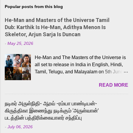
Popular posts from this blog
He-Man and Masters of the Universe Tamil
Dub: Karthik Is He-Man, Adithya Menon Is
Skeletor, Arjun Sarja Is Duncan
-
May 25, 2026
He-Man and The Masters of the Universe is
all set to release in India in English, Hindi,
Tamil, Telugu, and Malayalam on 5th June,
2026. While the English trailer has already
READ MORE
received a lot of love from cult He-Man fans
and offered audiences an exciting glimpse
into the world of Eternia, the recently
நடிகர் அருள்நிதி- ஆரவ் -ரம்யா பாண்டியன்-
released Tamil trailer has also generated
கிருத்திகா இணைந்து நடிக்கும் 'அருள்வான்'
strong excitement among Tamil audiences.
படத்தின் பத்திரிக்கையாளர் சந்திப்பு
Adding to the growing buzz is the film’s
-
July 06, 2026
powerful Tamil voice cast led by celebrated