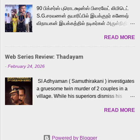
playback singer Karthik, who lends his voice
90 பிக்சர்ஸ் புரொடக்ஷன்ஸ் பிரைவேட் லிமிடெட்
to the iconic superhero He-Man. Known for
S.G.சரவணன் தயாரிப்பில் இயக்குநர் கணேஷ்
memorable songs like “Behene De” from
விநாயகன் இயக்கத்தில் நடிகர்கள் அருள்நிதி -
Raavan, “Oru Maalai” from Ghajini, and
ஆரவ் ,ரம்யா பாண்டியன் -கிருத்திகா ஆகியோர்
“Mun Andhi” from 7 Aum Arivu, Karthik is
READ MORE
முக்கிய வேடத்தில் இணைந்து நடித்திருக்கும்
loved for his versatile voice and strong
'அருள்வான்' திரைப்படத்தினை
command over multiple languages, making
பத்திரிக்கையாளர் சந்திப்பு சென்னையில்
him a strong fit for the legendary character.
Web Series Review: Thadayam
நடைபெற்றது. இயக்குநர் கணேஷ் விநாயகன்
Adithya Menon, known for portraying
-
February 24, 2026
இயக்கத்தில் உருவாகியுள்ள 'அருள்வான்'
memorable antagonists across South Indian
திரைப்படத்தில் அருள்நிதி, ஆரவ், காளி
cinema, voices the menacing Skeletor
SI Adhyaman ( Samuthirakani ) investigates
வெங்கட், ரம்யா பாண்டியன், வி டி வி கணேஷ் ,
across the Tamil, Malayalam, and Telugu
a gruesome twin murder of 2 couples in a
ஜான் விஜய், பேபி கிருத்திகா, 'பருத்திவீரன்'
versions. Joining them is Action King Arjun...
village. While his superiors dismiss his
சரவணன், ஹரிஷ் உத்தமன் உள்ளிட்ட பலர்
intelligence, his senior officer Lakshmi (
நடித்திருக்கிறார்கள். எம். சுகுமார் ஒளிப்பதிவு
READ MORE
Sshivada ) believes in him and makes him
செய்திருக்கும் இந்த திரைப்படத்திற்கு ஜீ. வி.
part of a special team to nab the culprits.
பிரகாஷ் குமார் இசையமைத்திருக்கிறார்.
Thanks to Adhyaman's skills the task force
லால்குடி இளையராஜா கலை இயக்கத்தை
manages to trace possible suspects in a
கவனிக்க.. லாரன்ஸ் கிஷோர் படத் தொகுப்பு
Powered by Blogger