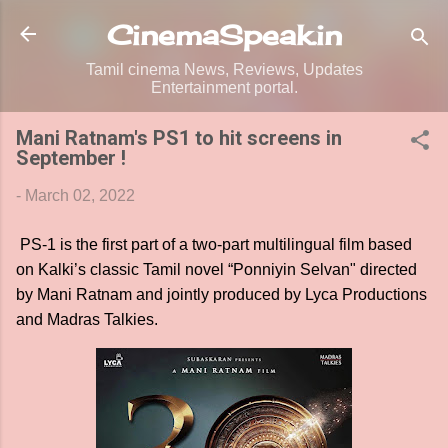
Skip to main content
CinemaSpeak.in
Tamil cinema News, Reviews, Updates
Entertainment portal.
Mani Ratnam's PS1 to hit screens in
September !
-
March 02, 2022
PS-1 is the first part of a two-part multilingual film based
on Kalki’s classic Tamil novel “Ponniyin Selvan" directed
by Mani Ratnam and jointly produced by Lyca Productions
and Madras Talkies.