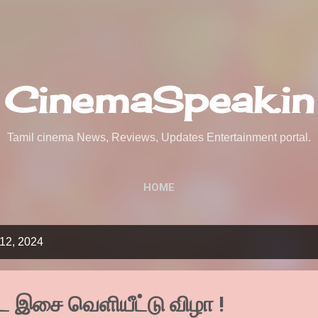
Skip to main content
CinemaSpeak.in
Tamil cinema News, Reviews, Updates Entertainment portal.
HOME
12, 2024
பட இசை வெளியீட்டு விழா !