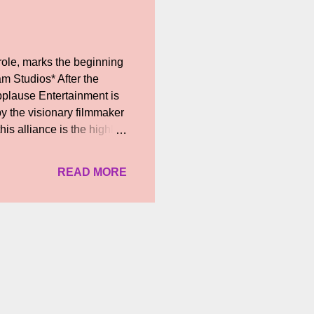
 role, marks the beginning
m Studios* After the
Applause Entertainment is
 by the visionary filmmaker
is alliance is the highly
lvaraj, the creative force
ed Mari Selvaraj project
READ MORE
ma, a tale of guts, grit
oliath to his David. A
 one thought possible, to
Supersta...