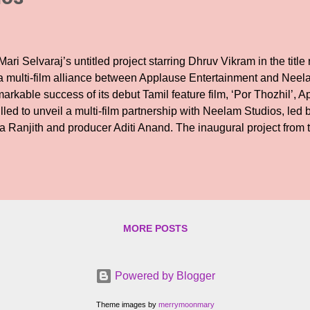
ari Selvaraj’s untitled project starring Dhruv Vikram in the title
 a multi-film alliance between Applause Entertainment and Neela
arkable success of its debut Tamil feature film, ‘Por Thozhil’, 
illed to unveil a multi-film partnership with Neelam Studios, led
a Ranjith and producer Aditi Anand. The inaugural project from th
icipated sports drama, directed by the acclaimed director Mari Se
hind the recent blockbusters Maamannan and Karnan. The Untitl
 scheduled to commence production early 2024 and is a sports dra
d glory in the life of a young man where the whole world was a G
ory of a man who defied the lines on his hand to achieve what no
oose sport over a gun, peace over violence and life over death. 
MORE POSTS
Powered by Blogger
Theme images by
merrymoonmary