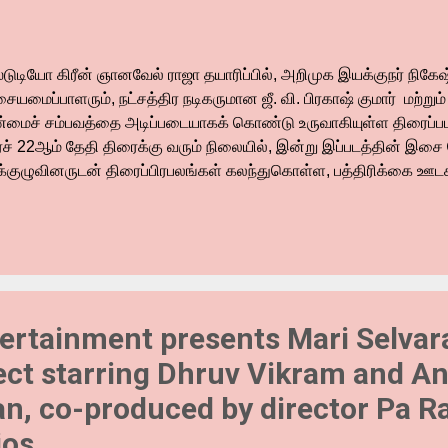
ஸ்டுடியோ கிரீன் ஞானவேல் ராஜா தயாரிப்பில், அறிமுக இயக்குநர் நிகேஷ
யமைப்பாளரும், நட்சத்திர நடிகருமான ஜீ. வி. பிரகாஷ் குமார் மற்றும்
்மைச் சம்பவத்தை அடிப்படையாகக் கொண்டு உருவாகியுள்ள திரைப்படம் 
ர்ச் 22ஆம் தேதி திரைக்கு வரும் நிலையில், இன்று இப்படத்தின் இசை 
க்குழுவினருடன் திரைப்பிரபலங்கள் கலந்துகொள்ள, பத்திரிக்கை ஊ
ன்னிலையில் இனிதே நடைபெற்றது. இந்நிகழ்வினில்.., ஸ்டுடியோ கிரீன்
ஞ்செயன் பேசியதாவது... ரெபெல் திரைப்படம் இயக்குநர் நிகேஷ் உட
னிமாவின் ரெபெல் ஜீவியை வைத்து ஒரு அருமையான படத்தைத் தந்துள்ள
ாளி, தொடர்ந்து இசை, நடிப்பு என அவரது சுறுசுறுப்பு உழைப்பு, அர்ப்ப
படத்திற்கு அவர் தந்த உழைப்பு மிகப்பெரியது. அவரைத்திருப்திப் படுத
லையாக இருந்தது. தயாரிப்பாளர் ஞானவேல் இங்கு வேலை காரணங்கள
ertainment presents Mari Selvara
்பையில் ஸ்டூடி...
ject starring Dhruv Vikram and 
, co-produced by director Pa Ran
ios