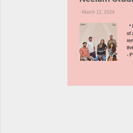
-
March 12, 2024
* M
of
rem
thr
- P
ant
be
is
an
st
ch