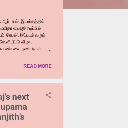
் ஆர். எஸ். இயக்கத்தில்
 மமிதா பைஜூ நடிப்பில்
'ரெபல்'. இப்படம் வரும்
வெளியீட்டு விழா,
டக பண்பலை நண்பர்கள்
 நிர்வாக இயக்குநர்
ைய ஒரு கனவு. இந்திய
READ MORE
ார். ஜீவி மிகப்பெரிய
ணிப்பு அளப்பரியது.
்துவது தான் எங்கள்
ால் வரமுடியவில்லை.
j’s next
Anupama
jith’s