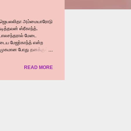
லில் ஜெயலலிதா அம்மையாரோடு
த்தவன் ஸ்ரீகாந்த்.
.பாலசந்தரால் மேடை
ுடைய மேஜர்காந்த் என்ற
அறிமுகமான போது தனக்குச்
வாலி கவிதை உலகிலே கரை
ாட்களிலே சாப்பாட்டுக்கு
READ MORE
மாம்பலம் க்ளப் ஹவுசில்
தாலும் பின்னாளில்
படங்களில் முத்திரைப்
, அன்னக்கிளி, யாருக்கும்