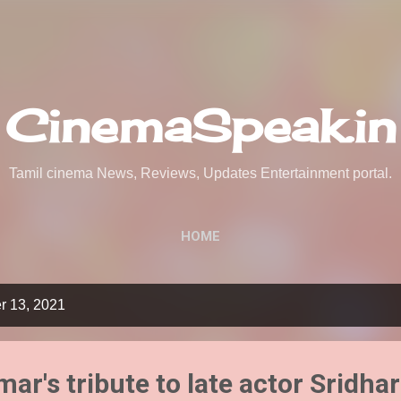
Skip to main content
CinemaSpeak.in
Tamil cinema News, Reviews, Updates Entertainment portal.
HOME
r 13, 2021
ar's tribute to late actor Sridhar