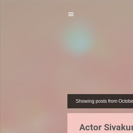
Showing posts from Octobe
P
o
s
Actor Sivakum
t