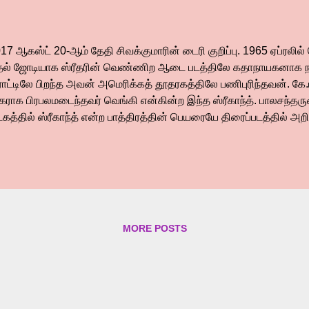
17 ஆகஸ்ட் 20-ஆம் தேதி சிவக்குமாரின் டைரி குறிப்பு. 1965 ஏப்ர
தல் ஜோடியாக ஸ்ரீதரின் வெண்ணிற ஆடை படத்திலே கதாநாயகனாக நடி
ோட்டிலே பிறந்த அவன் அமெரிக்கத் தூதரகத்திலே பணிபுரிந்தவன். கே
ிகராக பிரபலமடைந்தவர் வெங்கி என்கின்ற இந்த ஸ்ரீகாந்த். பாலசந்தர
டகத்தில் ஸ்ரீகாந்த் என்ற பாத்திரத்தின் பெயரையே திரைப்படத்தில் 
ட்டிக்கொண்டான். நாகேஷ் நகைச்சுவையில் விஸ்வரூபம் எடுத்தவர். 
்டவர். வறுமையின் கோரப்பிடியிலே சிக்கி வாலியும் நாகேஷும் துவக்க ந
்டாட்டம் போட்ட காலத்தில் ஸ்ரீகாந்த் தன் கையால் சமைத்துப் போட்டு 
்த இருவரையும் காப்பாற்றியபவர். கதாநாயகனாக சில படங்களில் நடித்
லநேரங்களில் சில மனிதர்கள் ஜெயகாந்தனின் கதை, ராஜநாகம் போன்ற 
ித்தவர். என்னோடு மதனமாளிகை, சிட்டுக்குருவி, இப்படியும் ஒரு பெண்
MORE POSTS
ட்கமில்லை, நவக்கிரகம் என பல படங்களில் ந...