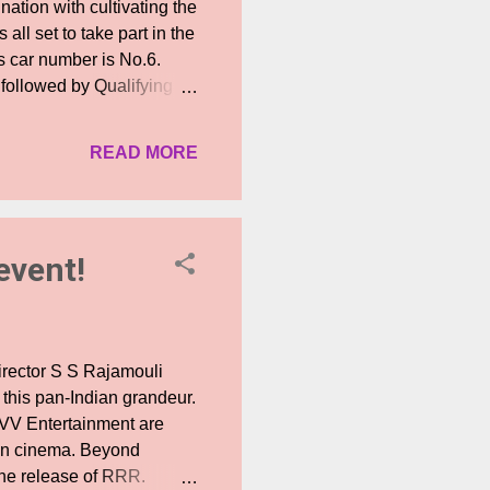
nation with cultivating the
all set to take part in the
 car number is No.6.
followed by Qualifying
December 12, 2021).
 – Chennai, Coimbatore,
READ MORE
ps as Chennai becomes
at actor Jai is making his
Yenni Thuniga Production
’s quite an amazing
event!
rector S S Rajamouli
 this pan-Indian grandeur.
DVV Entertainment are
ian cinema. Beyond
the release of RRR.