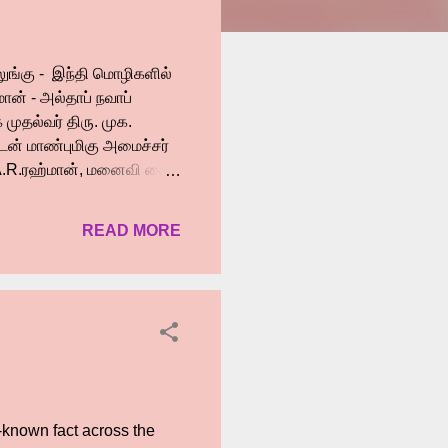
ுங்கு - இந்தி மொழிகளில்
ான் - அல்தாப் நவாப்
ுதல்வர் திரு. முக.
ன் மாண்புமிகு அமைச்சர்
 A.R.ரஹ்மான், மனைவி சைர
். நடிகர் ரஹ்மான் மனைவின்
மான சூப்பர்ஹிட் மலையாள
READ MORE
்டார். மற்றும் நடிகர்
் நடிகர் விக்ரம் , இந்தி
்தர் சி , நடிகர் பானு
ெயராம் , ஷோ...
l-known fact across the