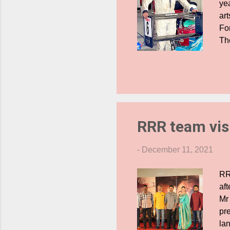
yea
art
Fo
Th
Ro
Us
an
th
co
te
RRR team visi
sce
-
December 11, 2021
RR
aft
Mr
pr
lan