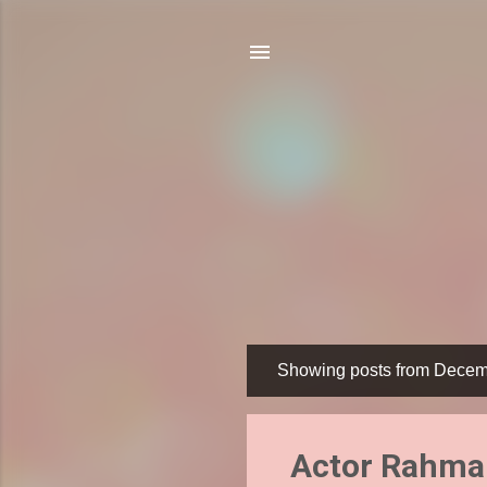
Showing posts from Decem
P
o
s
Actor Rahman
t