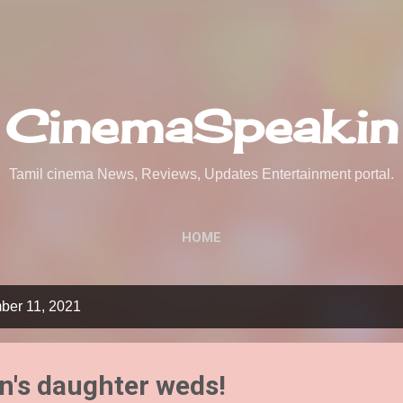
Skip to main content
CinemaSpeak.in
Tamil cinema News, Reviews, Updates Entertainment portal.
HOME
ber 11, 2021
's daughter weds!