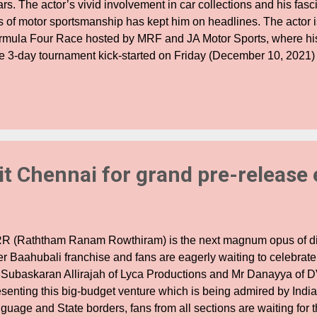
rs. The actor’s vivid involvement in car collections and his fasci
s of motor sportsmanship has kept him on headlines. The actor is 
rmula Four Race hosted by MRF and JA Motor Sports, where his
e 3-day tournament kick-started on Friday (December 10, 2021) 
und on Saturday (December 11, 2021) and Racing on Sunday (
ually, the tournament happens only in three tracks across India
d Delhi. This year, Chennaites can experience the Goosebum
e venue (MMRT – Madras Motor Racing Track). It is noteworthy th
meback into racing after 3 years. Actor Jai has his sponsor by 
am and his all-time Sponsor Varun Maniyan Radiance Reality. It
t Chennai for grand pre-release 
nario to see that prod...
R (Raththam Ranam Rowthiram) is the next magnum opus of di
er Baahubali franchise and fans are eagerly waiting to celebrate
 Subaskaran Allirajah of Lyca Productions and Mr Danayya of 
esenting this big-budget venture which is being admired by Ind
guage and State borders, fans from all sections are waiting for 