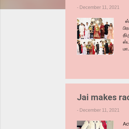
s
-
December 11, 2021
ஸ்
பி
தி
ஸ்
மா
பா
சக
திர
மோக
நடி
சந்
Jai makes ra
-
December 11, 2021
Ac