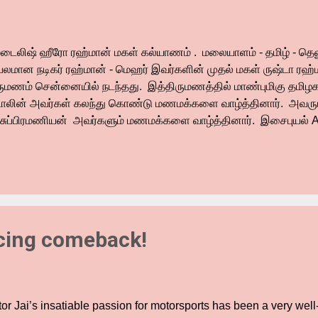
டைலிஷ் ஹீரோ ரஹ்மான் மகள் கல்யாணம் . மலையாளம் - தமிழ் - தெல
ரபலமான நடிகர் ரஹ்மான் - மெஹர் இவர்களின் முதல் மகள் ருஷ்டா ரஹ்ம
ருமணம் சென்னையில் நடந்தது. இத்திருமணத்தில் மாண்புமிகு தமிழக ம
டாலின் அவர்கள் கலந்து கொண்டு மணமக்களை வாழ்த்தினார். அவருட
.சுப்பிரமணியன் அவர்களும் மணமக்களை வாழ்த்தினார். இசைபுயல்
னு ரஹ்மான், மற்றும் குடும்பத்தினர் கலந்து கொண்டு வாழ்த்தினார்கள
ோதரி கணவர் தான் AR.ரஹ்மான். மேலும் ரஹ்மான் நடித்த முதல் பட
ைப்படம் 'கூடெவிடே' படத்தின் தயாரிப்பாளர் பிரேம் பிரகாஷ் கலந்து கொண
ன்லால் , மனைவி சுசித்ரா மோகன்லால் , சரத்குமார், ராதிகா சரத்குமார
கர் ஜாக்கி ஷெராப் , இயக்குனர் மணிரத்னம் , சுஹாசினி மணிரத்னம் , சுந
தர், நடிகைகள் அம்பிகா , சொப்னா , மேனகா சுரேஷ் , லிசி , பார்வதி ஜ
cing comeback!
tor Jai’s insatiable passion for motorsports has been a very wel