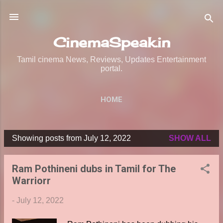
Skip to main content
CinemaSpeak.in
Tamil cinema News, Reviews, Updates Entertainment
portal.
HOME
Showing posts from July 12, 2022
SHOW ALL
P
o
Ram Pothineni dubs in Tamil for The
s
Warriorr
t
s
-
July 12, 2022