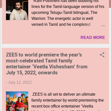
Ram Pothineni has been dubbing his
lines for the Tamil-language version of his
upcoming Telugu-Tamil bilingual, The
Warriorr. The energetic actor is well
versed in Tamil and he completed
dubbing recently for his role in both
Telugu and Tamil versions of the action
READ MORE
thriller which is directed by N Lingusamy.
The Warriorr is currently in the promotions
ZEE5 to world premiere the year’s
phase and it is releasing worldwide on
most-celebrated Tamil family
July 14. The Ram Pothineni dubbing
entertainer ‘Veetla Vishesham’ from
promo was released today, with the actor
July 15, 2022, onwards
seen reciting a powerful dialogue. "Ram
is proficient in Tamil." The goal of Ram
-
July 12, 2022
dubbing in Tamil is to reach out to the
native audience. The makers hope that
ZEE5 is all set to deliver an ultimate
Ram's extra efforts for the Tamil version
family entertainer by world premiering the
will spark the interest of the Tamil
recent box office entertainer ‘Veetla
audience. The Warriorr crew was also