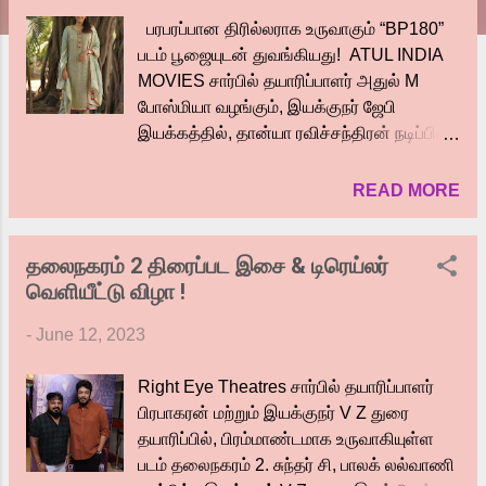
பரபரப்பான திரில்லராக உருவாகும் “BP180”
படம் பூஜையுடன் துவங்கியது! ATUL INDIA
MOVIES சார்பில் தயாரிப்பாளர் அதுல் M
போஸ்மியா வழங்கும், இயக்குநர் ஜேபி
இயக்கத்தில், தான்யா ரவிச்சந்திரன் நடிப்பில்,
உருவாகும் புதிய படம் “BP180”. இப்படத்தின்
பூஜை, படக்குழுவினர் கலந்துகொள்ள,
READ MORE
பத்திரிக்கை ஊடக நண்பர்கள் முன்னிலையில்
இன்று இனிதே நடைபெற்றது.
தலைநகரம் 2 திரைப்பட இசை & டிரெய்லர்
இவ்விழாவினில் தயாரிப்பாளர் அதுல் M
வெளியீட்டு விழா !
போஸ்மியா பேசியதாவது… இது எங்கள்
முதல் தயாரிப்பு, குஜராத்திலிருந்து இங்கு
-
June 12, 2023
நம்பிக்கையுடன் வந்துள்ளோம். மிகச்சிறந்த
திரைப்பட குழுவினர் இப்படத்தை
Right Eye Theatres சார்பில் தயாரிப்பாளர்
உருவாக்கவுள்ளனர். உங்கள் ஆதரவை
பிரபாகரன் மற்றும் இயக்குநர் V Z துரை
தாருங்கள் நன்றி. இசையமைப்பாளர் ஜிப்ரான்
தயாரிப்பில், பிரம்மாண்டமாக உருவாகியுள்ள
பேசியதாவது… அதுல் சார், ராட்சசன்
படம் தலைநகரம் 2. சுந்தர் சி, பாலக் லல்வாணி
பார்த்துவிட்டு ஒரு படம் பண்ணலாம் என்றார்.