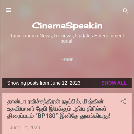
Skip to main content
CinemaSpeak.in
Tamil cinema News, Reviews, Updates Entertainment
portal.
HOME
Showing posts from June 12, 2023
SHOW ALL
P
o
தான்யா ரவிச்சந்திரன் நடிப்பில், மிஷ்கின்
s
உதவியாளர் ஜேபி இயக்கும் புதிய திரில்லர்
t
திரைப்படம் “BP180” இனிதே துவங்கியது!
s
-
June 12, 2023