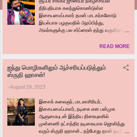
சூப்பர் சிங்கர் ஜூனியர் நிகழ்ச்சியில்
நீதிபதியாக கலந்துகொண்டுள்ள
இசையமைப்பாளர் தமன் பாடகர்களோடு
இயல்பாக பழகுவதில் ஆரம்பித்து,
அவர்களுக்கு பல சர்ப்ரைஸ் தந்து வருகிறார்.
பல பாடகர்களுக்கும் அவர்களின் வாழ்வில்
மாற்றத்தை தரும் வாய்ப்பை வழங்கி
READ MORE
வருகிறார். இசையமைப்பாளார் தமனின்
இந்த செயல்கள் அனைவரின் பாராட்டைப்
ஐந்து மொழிகளிலும் ஆச்சரியப்படுத்தும்
பெற்று வருகிறது. தமிழ்நாட்டு இளம் இசைத்
ஸ்ருதி ஹாசன்!
திறமையாளர்களின் வாழ்வில் மாற்றத்தை
தந்து வரும் நிகழ்ச்சி சூப்பர் சிங்கர் நிகழ்ச்சி.
-
August 29, 2023
சிறுவர்களுக்காக தற்போது நடந்து வரும்,
சூப்பர் சிங்கர் ஜூனியர் 9 வது சீசனில் தான்,
இசைக் கலைஞர், பாடலாசிரியர்,
நீதிபதியாக கலந்துகொண்டிருக்கிறார்
இசையமைப்பாளர், நடிகை என பன்முக
இசையமைப்பாளர் தமன். பொதுவாக
ஆளுமையுடன் இந்திய திரையுலகில்
பாட்டுப்போட்டி நிகழ்ச்சிகளில்
முன்னணி நட்சத்திர நடிகையாக ஜொலித்து
கலந்துகொள்ளும் நடுவர்கள் பாடகர்களிடம்
வரும் ஸ்ருதி ஹாசன்.. தற்போது தான் நடித்து
இறுக்கமாகவும், கண்டிப்பாகவும் நடந்து