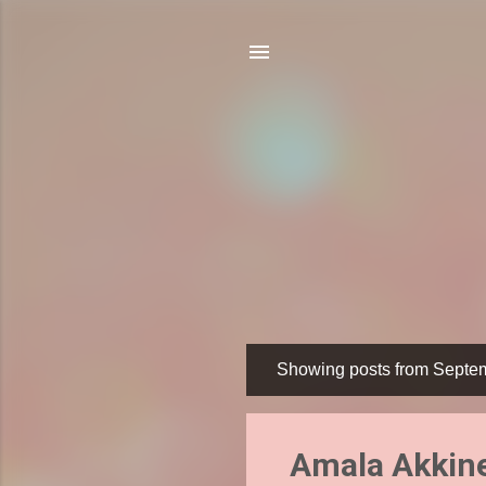
Showing posts from Septe
P
o
s
Amala Akkinen
t