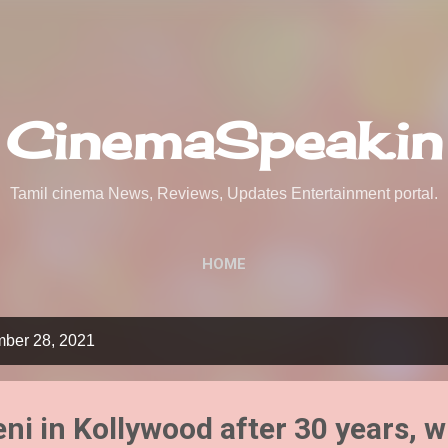
Skip to main content
CinemaSpeak.in
Tamil cinema News, Reviews, Updates Entertainment portal.
HOME
mber 28, 2021
i in Kollywood after 30 years, w