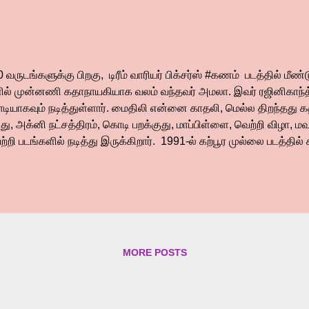
வருடங்களுக்கு பிறகு, டிரீம் வாரியர் பிக்சர்ஸ் #கணம் படத்தில் மீண
ில் முன்னணி கதாநாயகியாக வலம் வந்தவர் அமலா. இவர் ரஜினிகாந்
டியாகவும் நடித்துள்ளார். மைதிலி என்னை காதலி, மெல்ல திறந்தது 
ிது, அக்னி நட்சத்திரம், கொடி பறக்குது, மாப்பிள்ளை, வெற்றி விழா, ம
்றி படங்களில் நடித்து இருக்கிறார். 1991-ல் கற்பூர முல்லை படத்தில
ந்தார். தெலுங்கிலும் அதிக படங்களில் நடித்தார். 30 வருடங்களுக்கு பி
்சர்ஸ் தயாரிக்கும் #கணம் படத்தில் அமலா தமிழில் மீண்டும் நடிக்கிறார
ாநாயகனாக நடிக்கிறார். இவரும் கடைசியாக 2015-ல் வெளியான ஜே.
்க்கை படத்தில் நடித்து இருந்தார். தொடர்ந்து தெலுங்கு படங்களில் நட
கு மீண்டும் #கணம் படம் மூலம் தமிழுக்கு வருகிறார். இதில் ஷர்வானந்
க்கிறார். நாசர், சதீஷ், ரமேஷ் திலக் ஆகியோரும் முக்கிய கதாபாத்திரத்த
MORE POSTS