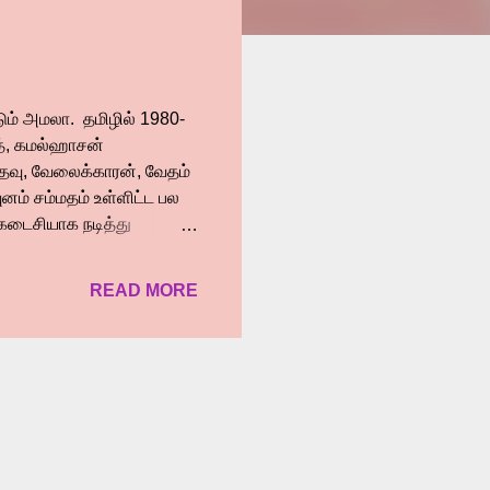
்டும் அமலா. தமிழில் 1980-
த், கமல்ஹாசன்
கதவு, வேலைக்காரன், வேதம்
வுனம் சம்மதம் உள்ளிட்ட பல
் கடைசியாக நடித்து
றகு தற்போது டிரீம் வாரியர்
். இந்த படத்தில் ஷர்வானந்த்
READ MORE
கே. எனும் நண்பனின்
ித்தார். 6 வருடங்களுக்கு
த் ஜோடியாக ரீதுவர்மா
ில் வருகிறார்கள்...