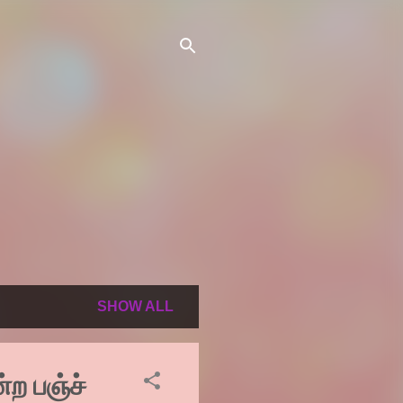
SHOW ALL
்ற பஞ்ச்