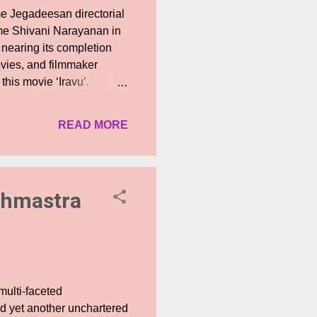
e Jegadeesan directorial
fame Shivani Narayanan in
s nearing its completion
vies, and filmmaker
his movie ‘Iravu’.
 show, is playing the
 game designer who starts
READ MORE
ality during its launch.
me. Although Tamil cinema
exceptional thriller
rahmastra
multi-faceted
d yet another unchartered