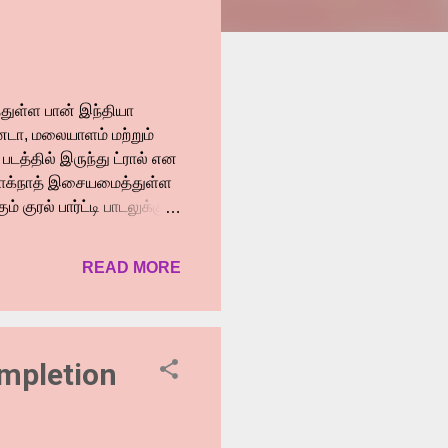
்துள்ள பான் இந்தியா
்னடா, மலையாளம் மற்றும்
டத்தில் இருந்து ட்ரால் என
் லோக்நாத் இசையமைத்துள்ள
் குரல் பார்ட்டி பாடலுக்கு
டலும் இனி இடம் பிடிக்கும்.
ு ரசிகர்கள் மத்தியில்
READ MORE
ையை கொண்டது. படத்தின்
்ப்பார்ப்பை
ு பாடல்கள் வெளியாகியுள்ள
யாகியுள்ளது. மேலும் இந்த
ompletion