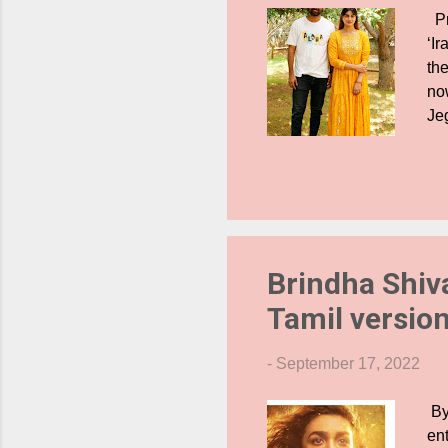
Pr
‘Ir
the
no
Je
Sh
fe
wi
Thi
has
dr
Brindha Shiv
Tamil version
-
September 17, 2022
By
en