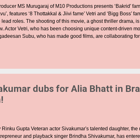
oducer MS Murugaraj of M10 Productions presents ‘Bakrid’ fam
avu’, features ‘8 Thottakkal & Jiivi fame’ Vetri and ‘Bigg Boss’ 
 lead roles. The shooting of this movie, a ghost thriller drama, i
w. Actor Vetri, who has been choosing unique content-driven mo
gadeesan Subu, who has made good films, are collaborating for t
ivani Narayanan, who shot to fame for her ‘Bigg Boss’ reality TV
male lead role in this movie. The story revolves around a video
tnessing the characters from his newly designed video game in re
s incident sparks off a chain of thrilling events over a night ti
 witnessed the release of many Horror movies, ‘Iravu’ will be an 
ama with more emphasis on...
akumar dubs for Alia Bhatt in B
!
 Rinku Gupta Veteran actor Sivakumar's talented daughter, the 
trepreneur and playback singer Brindha Shivakumar, has entere