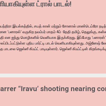
ாகியுள்ள ட்ரால் பாடல்!
யந்திரா இயக்கத்தில், சயத் கான் மற்றும் சோனால் மாண்டெய்ரோ நடித
மான ‘பனாரஸ்’ வருகிற நவம்பர் மாதம் 4ம் தேதி தமிழ், தெலுங்கு, கன
்தி என ஐந்து மொழிகளில் வெளியாக இருக்கிறது. இப்போது ‘பனாரஸ்’ ப
ைப்பிடப்பட்டுள்ள புதிய பார்ட்டி பாடல் வெளியாகியுள்ளது. அஜ்னேஷ
த பாடலை ஜெஸ்ஸீ கிஃப்ட் பாடியுள்ளார். ஜெஸ்ஸீ கிஃப்ட்டின் கிறங்கடிக்கும
ுதல் சிறப்பு சேர்த்துள்ளது. இளைஞர்கள் பார்ட்டியில் நிச்சயம் இந்த பா
டலில் இடம்பெற்றுள்ள ‘பணம் முக்கியமில்லை’ என்ற பன்ச் லைன் இப்போத
ரெண்டிங்கில் உள்ளது. ’பனாரஸ்’ திரைப்படம் ஒரு புதிரான காதல் கத
ரோமோஷன் மற்றும் விளம்பர உத்திகள் மக்களிடையே படம் குறித்தான எதிர
்படுத்தியுள்ளது. ஏற்கனவே படத்தின் மோஷன் போஸ்டர் மற்றும் இரண்ட
ையில் தற்போது ட்ரால் பார்ட்டி பாடல் ‘லஹாரி’ யூடியூப் சேனலில் வெளி
tarrer “Iravu’ shooting nearing c
ல...