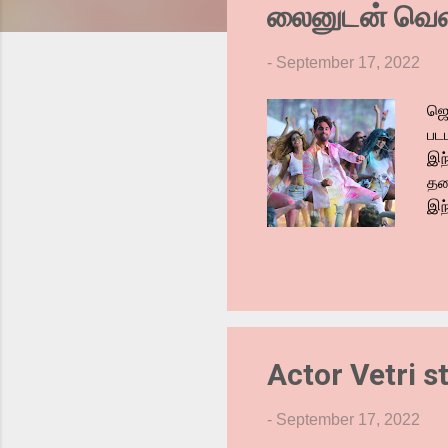
லைனுடன் வெளிய
s
-
September 17, 2022
ஜெ
பட
இந
தல
இந்
கூட
பா
ட்
பு
ஏற
நில
Actor Vetri s
பாட
-
September 17, 2022