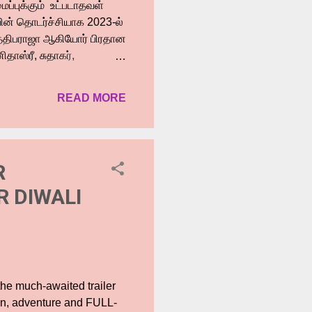
ப்புக்கும் உட்படாதவள்
ின் தொடர்ச்சியாக 2023-ல்
ர்த்திபராஜா ஆகியோர் பிரதான
தாஸ்ரீ, சுதாகர்,
 நடித்துள்ளனர்.
்பதிவு செய்துள்ளார் .
READ MORE
.பாலசுப்பிரமணியன். யுன்
கதையின் நாயகன் நாயகி
னியார் பள்ளி
பிறருக்கு உதவுவது,
R
 DIWALI
 the much-awaited trailer
on, adventure and FULL-