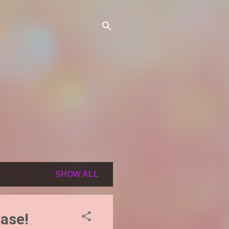
SHOW ALL
ease!