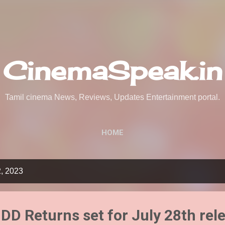
Skip to main content
CinemaSpeak.in
Tamil cinema News, Reviews, Updates Entertainment portal.
HOME
2, 2023
DD Returns set for July 28th rel