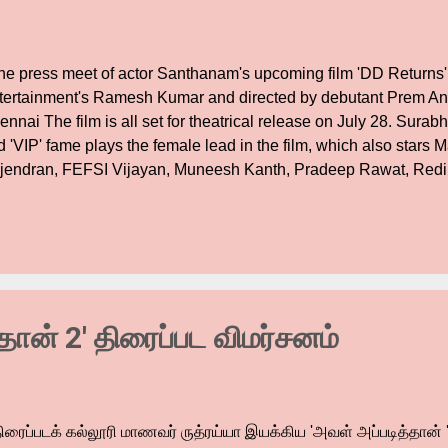
e press meet of actor Santhanam's upcoming film 'DD Returns
tertainment's Ramesh Kumar and directed by debutant Prem Ana
nnai The film is all set for theatrical release on July 28. Surabh
 'VIP' fame plays the female lead in the film, which also stars 
jendran, FEFSI Vijayan, Muneesh Kanth, Pradeep Rawat, Redi
angadurai, Masoom Shankar, Manasi and others in pivotal role
th music directors Santhosh Narayanan and Harris Jayaraj and g
bums as well, has composed the music for the film. Cinematogr
ting by Srikanth and art direction by Mohan. Here are some of th
t. Writer Indira Soundarrajan said... "I have come all the way f
nt. The team of the film is a wonderful bunch of talented people. 
தான் 2' திரைப்பட விமர்சனம்
ரைப்படக் கல்லூரி மாணவர் ருத்ரய்யா இயக்கிய 'அவள் அப்படித்தான் '