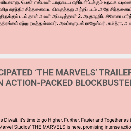
ளியானது. பெண் என்பவள் யாருடைய எதிர்பார்ப்புக்கும் உருவக வடிவமை
்கிற சுதந்திர சிந்தனையை விதைத்தது அந்தப் படம் .அதே சிந்தனைய
்திருக்கும் படம் தான் அவள் அப்படித்தான் 2. அபுதாஹிர், சினேகா பா
்திரங்கள் ஏற்று நடித்துள்ளனர். அவர்களுடன் ராஜேஸ்வரி, சுமித்ரா, அனி
ங்கட்ரமணன், தனபால்,சிறுமி கார்த்திகா, தொல்காப்பியன் ஆகியோரும்
படத்தை இரா.மு. சிதம்பரம் எழுதி இயக்கியுள்ளார். வேதா செல்வம் ஒளிப
விந்த் சித்தார்த் இசையமைத்துள்ளார். படத்தொகுப்பு அகமது கலை- டி
ளிக்ஸ் (Yun Flicks) சார்பில் செய்யது அபுதாஹிர் தயாரித்துள்ளார். 
வருக்கிடையில் நடக்கும் ஈகோ யுத்தம் தான் இந்தப் படம். மஞ்சு ஒரு த
ிரியை.அறிவும் துணிவும் மனிதனுக்கு அழகு என்று வளர்க்கப்பட்டவள். 
CIPATED ‘THE MARVELS’ TRAILE
ுகளைத் தட்டிக் கேட்பது, சுதந்திரமான சி...
N ACTION-PACKED BLOCKBUSTER
s Diwali, it’s time to go Higher, Further, Faster and Together as
 Marvel Studios’ THE MARVELS is here, promising intense acti