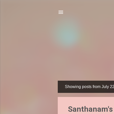
Showing posts from July 2
P
o
s
Santhanam's 
t