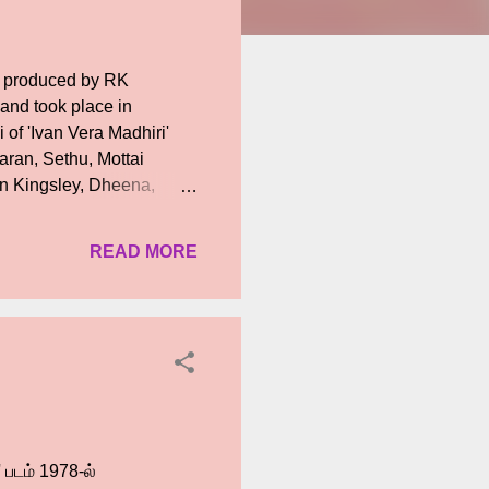
' produced by RK
nd took place in
i of 'Ivan Vera Madhiri'
Maran, Sethu, Mottai
n Kingsley, Dheena,
s. OfRo, who has worked
ained attention with
READ MORE
aphy is by Deepak Kumar,
e highlights of the press
rom Madurai to attend this
In this day and age, it is
 படம் 1978-ல்