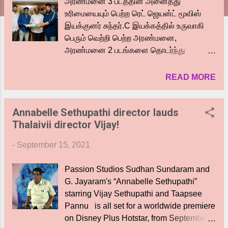
அரண்மனை 3 படத்தின் அனைத்து
உரிமையையும் பெற்ற ரெட் ஜெயன்ட் மூவிஸ்
இயக்குனர் சுந்தர்.C இயக்கத்தில் உருவாகி
பெரும் வெற்றி பெற்ற அரண்மனை,
அரண்மனை 2 படங்களை தொடர்ந்து
அரண்மனை 3 படத்தை இயக்கியுள்ளார்.
தற்போது அரண்மனை 3 படத்தின் அனைத்து
READ MORE
உரிமைகளையும் உதயநிதி ஸ்டாலினின் ரெட்
ஜெயன்ட் மூவிஸ் நிறுவனம் பெற்றுள்ளது.
Annabelle Sethupathi director lauds
இன்று இதற்கான ஒப்பந்தம் கையெழுத்தான
Thalaivii director Vijay!
போது இயக்குனர் சுந்தர்.C, ரெட் ஜெயன்ட்
மூவிஸ் இணை தயாரிப்பாளர்
-
September 15, 2021
M.செண்பகமூர்த்தி, கலைஞர்
தொலைக்காட்சி CFO S.கார்த்திகேயன், ரெட்
Passion Studios Sudhan Sundaram and
ஜெயன்ட் மூவிஸ் விநியோக நிர்வாகி C.ராஜா,
G. Jayaram's “Annabelle Sethupathi”
Benzz Media CEO R.மதன்குமார் ஆகியோர்
starring Vijay Sethupathi and Taapsee
இருந்தனர். அரண்மனை 3 அக்டோபர் 14
Pannu is all set for a worldwide premiere
அன்று வெளியாகும் என அதிகாரப்பூர்வமாக
on Disney Plus Hotstar, from September
அறிவிக்கப்பட்டுள்ளது. ஆர்யா, ராஷி