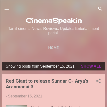
Skip to main content
CinemaSpeak.in
Tamil cinema News, Reviews, Updates Entertainment
portal.
HOME
Showing posts from September 15, 2021
SHOW ALL
P
o
Red Giant to release Sundar C- Arya's
s
Aranmanai 3 !
t
s
-
September 15, 2021