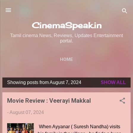
Skip to main content
CinemaSpeak.in
Tamil cinema News, Reviews, Updates Entertainment
portal.
HOME
Showing posts from August 7, 2024
SHOW ALL
P
o
Movie Review : Veerayi Makkal
s
t
-
August 07, 2024
s
When Ayyanar ( Suresh Nandha) visits