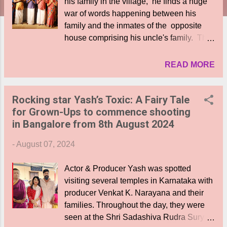
his family in the village, he finds a huge
war of words happening between his
family and the inmates of the opposite
house comprising his uncle's family. The
two families don't talk with each other,
and often fight instead. One day, quite
READ MORE
by chance, he lands up at his father's
sister's ( Deepa Sankar) home and meets
Rocking star Yash’s Toxic: A Fairy Tale
her daughter, Eeswari( Nandana Anand).
for Grown-Ups to commence shooting
Ayyanar is stunned to hear that he even
in Bangalore from 8th August 2024
has an aunt because his family ĥas never
talked about her. The young couple fall in
-
August 07, 2024
love but Eeswari is scared of dreaming
about marriage since their families are
Actor & Producer Yash was spotted
enemies. But Ayyanar assures her that
visiting several temples in Karnataka with
one day all the family members will unite.
producer Venkat K. Narayana and their
One day, Ayyanar gets angry with his
families. Throughout the day, they were
father ( Vela Ramamoorthy) and blames
seen at the Shri Sadashiva Rudra Surya
him for the rift. Hearing this, his mother (