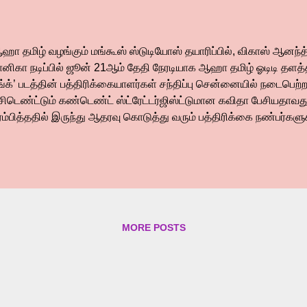
ா தமிழ் வழங்கும் மங்கூஸ் ஸ்டுடியோஸ் தயாரிப்பில், விகாஸ் ஆனந்த
னிகா நடிப்பில் ஜூன் 21ஆம் தேதி நேரடியாக ஆஹா தமிழ் ஓடிடி தளத்
ிங்க்’ படத்தின் பத்திரிக்கையாளர்கள் சந்திப்பு சென்னையில் நடைபெற
ரசிடெண்ட்டும் கண்டெண்ட் ஸ்ட்ரேட்டர்ஜிஸ்ட்டுமான கவிதா பேசியதாவத
ம்பித்ததில் இருந்து ஆதரவு கொடுத்து வரும் பத்திரிக்கை நண்பர்களு
ர்வுப்பூர்வமான கதைகள் வரும்போது அதனை கொண்டாடுகிறோம். ஆனா
து விட்டால் கமர்ஷியல் படங்கள்தான் என்ற ரீதியில் அணுகுகிறோம். அப்
த்திசாலித்தனமான கதைகள் கொண்டாடப்பட வேண்டும் என்பதை ஆஹ
ண்டுள்ளது. அந்த வகையில்தான் 'சிங்க்' படமும் வந்துள்ளது. புதுமு
த்தில் ஆஹா தமிழை அனைவரும் வைத்திருப்பது எங்களுக்கு பெரு
க்கமான ஹாரர் ஜானர் படங்களின் கதையில் இருந்து 'சிங்க்' வேறுபட்ட
MORE POSTS
்சிகள் என அனைத்துமே சிறப்பாக உள்ளது. நீங்கள் பார்த்துவிட்டு உங்க