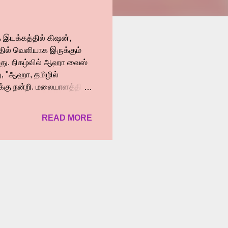
் இயக்கத்தில் கிஷன்,
தில் வெளியாக இருக்கும்
்றது. நிகழ்வில் ஆஹா வைஸ்
ு, "ஆஹா, தமிழில்
க்கு நன்றி. மலையாளத்தில்
ல், தமிழ் சினிமா என்று
படி இல்லாமல் தமிழிலும்
READ MORE
ா நோக்கமாகக்
யற்சியை ஊக்குவிக்கும்
மையான விஷயம்.
ு இருக்கும். இசை,
ள்...