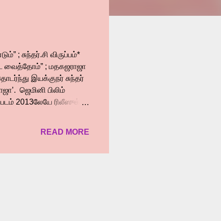
 ; சுந்தர்.சி விருப்பம்*
ட வைத்தோம்” ; மதகஜராஜா
ர்ந்து இயக்குநர் சுந்தர்
ஜா’. ஜெமினி பிலிம்
்படம் 2013லேயே ரிலீஸுக்கு
பட்டு கிட்டத்தட்ட 12
ட்டு முயற்சியால் இந்த
READ MORE
் ஆக இருக்கிறது. இதில்
 அப்போது முன்னணி காமெடி
ு நீள காமெடி
ன்ற மறைந்த