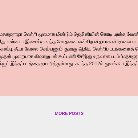
மதகஜராஜா வெற்றி மூலமாக மீண்டும் ஜெமினியின் கொடி பறக்க வேண்டும்”
இது என்னடா இசைக்கு வந்த சோதனை என்கிற விதமாக விஷாலை பா
கலப்பு, தீயா வேலை செய்யணும் குமாரு ஆகிய வெற்றிப் படங்களைத் தொட
 முதன் முறையாக விஷாலுடன் கூட்டணி சேர்ந்து உருவான படம் ‘மதகஜரா
்க்யூட் இந்தப்படத்தை தயாரித்துள்ளது. கடந்த 2012ல் துவங்கிய இந்தப
ாரானாலும் சில சந்தர்ப்ப சூழ்நிலைகளால் ரிலீஸ் ஆக முடியாத நிலை ஏற்
ுடங்கள் கடந்துவிட்டன. இந்த நிலையில் தற்போது பல நல்லவர்களின் கூ
ங்கல் பண்டிகையை முன்னிட்டு ஜனவரி 12ஆம் தேதி மதகஜராஜா ரிலீஸ
ாநாயகிகளாக அஞ்சலி மற்றும் வரலட்சுமி இருவரும் நடித்துள்ளனர்.
ிகராக வலம் வந்த சந்தானம் இந்த படத்தில் விஷாலுடன் இணைந்து முழ
ாபாத்திரத்தில் நடித்துள்ளார். மணிவண்ணன் மற்றும் மனோபாலா போ
MORE POSTS
்சத்திரங்களும் இந்த படத்தில் நடித்துள்ளனர். இசையமை...