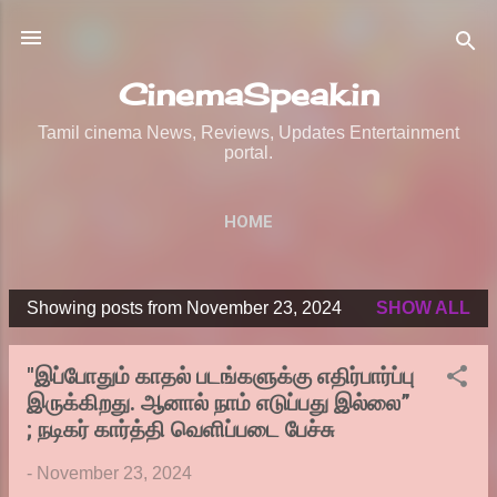
Skip to main content
CinemaSpeak.in
Tamil cinema News, Reviews, Updates Entertainment
portal.
HOME
Showing posts from November 23, 2024
SHOW ALL
P
o
"இப்போதும் காதல் படங்களுக்கு எதிர்பார்ப்பு
s
இருக்கிறது. ஆனால் நாம் எடுப்பது இல்லை”
t
; நடிகர் கார்த்தி வெளிப்படை பேச்சு
s
-
November 23, 2024