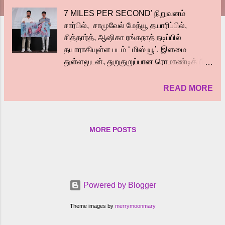
7 MILES PER SECOND’ நிறுவனம்
சார்பில், சாமுவேல் மேத்யூ தயாரிப்பில்,
சித்தார்த், ஆஷிகா ரங்கநாத் நடிப்பில்
தயாராகியுள்ள படம் ‘ மிஸ் யூ’. இளமை
துள்ளலுடன், துறுதுறுப்பான ரொமாண்டிக் பீல்
குட் படமாக உருவாகியுள்ள இந்தப்படத்தை
‘மாப்ள சிங்கம்’, ‘களத்தில் சந்திப்போம்’
READ MORE
போன்ற கமர்சியல் ஹிட் படங்களை இயக்கிய
N. ராஜசேகர் இயக்கியுள்ளார். ஜே.பி,
பொன்வண்ணன், கருணாகரன், நரேன்,
MORE POSTS
அனுபமா குமார், ரமா, பாலசரவணன்,
'லொள்ளு சபா' மாறன், சஸ்டிகா என பலர்
முக்கிய வேடங்களில் நடித்துள்ள
இந்தபடத்திற்கு முன்னணி இசையமைப்பாளர்
ஜிப்ரான் இசையமைத்துள்ளார். ‘மிஸ் யூ’
Powered by Blogger
திரைப்படம் வரும் நவ- 29ல் திரையரங்குகளில்
வெளியாகிறது. தமிழ் திரையுலகின்
Theme images by
merrymoonmary
முன்னணி தயாரிப்பு நிறுவனமான ரெட்