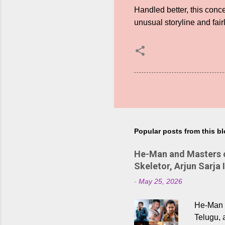
Handled better, this conc
unusual storyline and fair
Popular posts from this b
He-Man and Masters of
Skeletor, Arjun Sarja 
-
May 25, 2026
He-Man a
Telugu, 