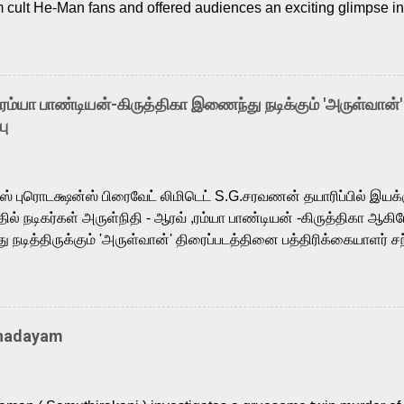
m cult He-Man fans and offered audiences an exciting glimpse int
ntly released Tamil trailer has also generated strong excitemen
o the growing buzz is the film’s powerful Tamil voice cast led b
arthik, who lends his voice to the iconic superhero He-Man. K
hene De” from Raavan, “Oru Maalai” from Ghajini, and “Mun Andh
-ரம்யா பாண்டியன்-கிருத்திகா இணைந்து நடிக்கும் 'அருள்வான்'
is loved for his versatile voice and strong command over multip
பு
 fit for the legendary character. Adithya Menon, known for portr
sts across South Indian cinema, voices the menacing Skeletor a
m, and Telugu versions. Joining them is Action King Arjun...
ர்ஸ் புரொடக்ஷன்ஸ் பிரைவேட் லிமிடெட் S.G.சரவணன் தயாரிப்பில் இய
ில் நடிகர்கள் அருள்நிதி - ஆரவ் ,ரம்யா பாண்டியன் -கிருத்திகா ஆகிய
நடித்திருக்கும் 'அருள்வான்' திரைப்படத்தினை பத்திரிக்கையாளர் சந
து. இயக்குநர் கணேஷ் விநாயகன் இயக்கத்தில் உருவாகியுள்ள 'அருள்
ி, ஆரவ், காளி வெங்கட், ரம்யா பாண்டியன், வி டி வி கணேஷ் , ஜான் விஜ
ீரன்' சரவணன், ஹரிஷ் உத்தமன் உள்ளிட்ட பலர் நடித்திருக்கிறார்கள். எம்
்கும் இந்த திரைப்படத்திற்கு ஜீ. வி. பிரகாஷ் குமார் இசையமைத்திருக்க
Thadayam
ா கலை இயக்கத்தை கவனிக்க.. லாரன்ஸ் கிஷோர் படத் தொகுப்பு
டிருக்கிறார். கல்வியின் அவசியத்தை வலியுறுத்தி தயாராகி இருக்கு
் புரொடக்ஷன்ஸ் பிரைவேட் லிமிடெட் சார்பில் தயாரிப்பாளர் எஸ் ஜி சரவண