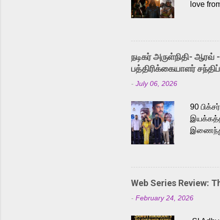
love fro
the rece
Adding t
singer K
like “Be
நடிகர் அருள்நிதி- ஆரவ் 
Karthik 
பத்திரிக்கையாளர் சந்திப்
a strong
-
July 06, 2026
antagoni
Malayala
90 பிக்ச
இயக்கத்த
இணைந்து 
நடைபெற்ற
அருள்நித
'பருத்திவ
செய்திருக
Web Series Review: 
இளையராஜ
-
February 24, 2026
மேற்கொண்
பிக்சர்ஸ