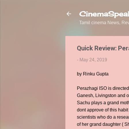
CinemaSpeak
Tamil cinema News, Revi
Quick Review: Per
-
May 24, 2019
by Rinku Gupta
Perazhagi ISO is directed
Ganesh, Livingston and o
Sachu plays a grand mothe
dont approve of this habit
scientists who do a resea
of her grand daughter ( S