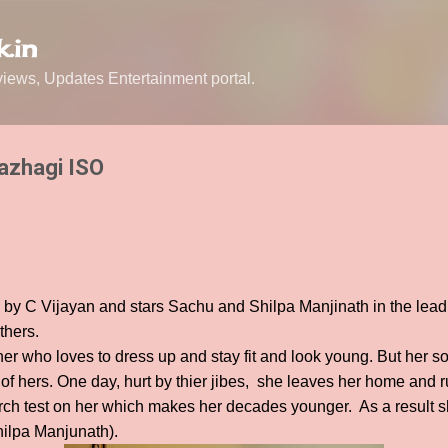
Skip to main content
.in
ews, Updates Entertainment portal.
azhagi ISO
 by C Vijayan and stars Sachu and Shilpa Manjinath in the lead
thers.
r who loves to dress up and stay fit and look young. But her so
 of hers. One day, hurt by thier jibes, she leaves her home and 
rch test on her which makes her decades younger. As a result sh
hilpa Manjunath).