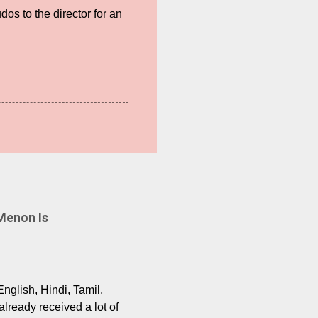
os to the director for an
Menon Is
English, Hindi, Tamil,
lready received a lot of