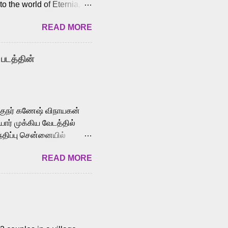
o the world of Eternia,
t among Tamil audiences.
READ MORE
y celebrated playback
nown for memorable songs
i” from 7 Aum Arivu,
 படத்தின்
le languages, making him
aying memorable
cross the Tamil,
க்குநர் கணேஷ் விநாயகன்
ோர் முக்கிய வேடத்தில்
்திப்பு சென்னையில்
வான்' திரைப்படத்தில்
READ MORE
ய், பேபி கிருத்திகா,
. சுகுமார் ஒளிப்பதிவு
ிறார். லால்குடி
 பணிகளை
ம் இந்தத் திரைப்படத்தை 90
ன் தயாரித்திருக்கிறார்.