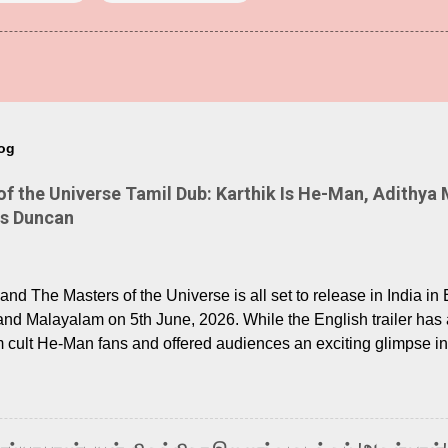
log
 the Universe Tamil Dub: Karthik Is He-Man, Adithya 
Is Duncan
nd The Masters of the Universe is all set to release in India in 
and Malayalam on 5th June, 2026. While the English trailer has a
m cult He-Man fans and offered audiences an exciting glimpse int
ntly released Tamil trailer has also generated strong excitemen
o the growing buzz is the film’s powerful Tamil voice cast led b
arthik, who lends his voice to the iconic superhero He-Man. K
hene De” from Raavan, “Oru Maalai” from Ghajini, and “Mun Andh