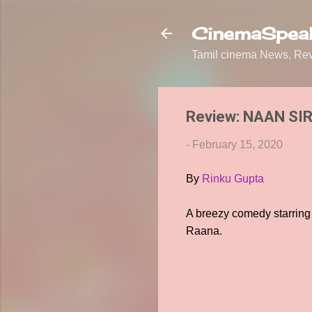
CinemaSpeak
Tamil cinema News, Revi
Review: NAAN SI
-
February 15, 2020
By
Rinku Gupta
A breezy comedy starrin
Raana.