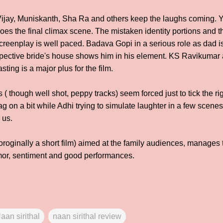
ijay, Muniskanth, Sha Ra and others keep the laughs coming. Yo
does the final climax scene. The mistaken identity portions and 
creenplay is well paced. Badava Gopi in a serious role as dad i
ospective bride's house shows him in his element. KS Ravikumar
ing is a major plus for the film.
s ( though well shot, peppy tracks) seem forced just to tick the 
ag on a bit while Adhi trying to simulate laughter in a few scenes
 us.
 oroginally a short film) aimed at the family audiences, manages
mor, sentiment and good performances.
aan sirithal
naan sirithal review