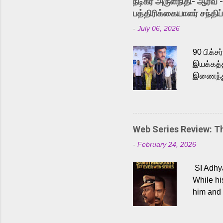
நடிகர் அருள்நிதி- ஆரவ் 
Karthik 
பத்திரிக்கையாளர் சந்திப்
a strong
-
July 06, 2026
antagoni
Malayala
90 பிக்ச
இயக்கத்த
இணைந்து 
நடைபெற்ற
அருள்நித
'பருத்திவ
செய்திருக
Web Series Review: 
இளையராஜ
-
February 24, 2026
மேற்கொண்
பிக்சர்ஸ
SI Adhya
இப்படத்த
While hi
him and 
force ma
begin to