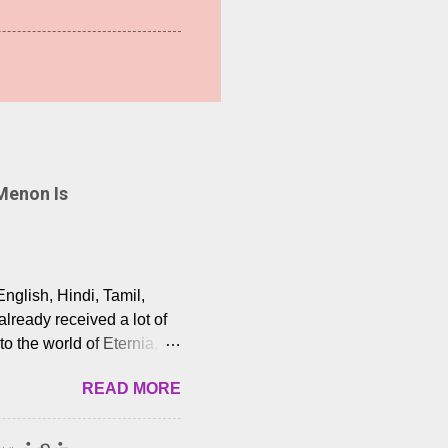
Menon Is
English, Hindi, Tamil,
lready received a lot of
o the world of Eternia,
t among Tamil audiences.
READ MORE
y celebrated playback
nown for memorable songs
i” from 7 Aum Arivu,