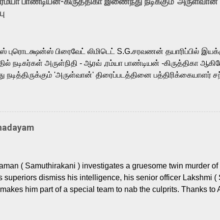
-ரம்யா பாண்டியன்-கிருத்திகா இணைந்து நடிக்கும் 'அருள்வான்'
is loved for his versatile voice and strong command over multip
பு
 fit for the legendary character. Adithya Menon, known for portr
sts across South Indian cinema, voices the menacing Skeletor a
m, and Telugu versions. Joining them is Action King Arjun...
ர்ஸ் புரொடக்ஷன்ஸ் பிரைவேட் லிமிடெட் S.G.சரவணன் தயாரிப்பில் இய
ில் நடிகர்கள் அருள்நிதி - ஆரவ் ,ரம்யா பாண்டியன் -கிருத்திகா ஆகிய
நடித்திருக்கும் 'அருள்வான்' திரைப்படத்தினை பத்திரிக்கையாளர் சந
து. இயக்குநர் கணேஷ் விநாயகன் இயக்கத்தில் உருவாகியுள்ள 'அருள்
ி, ஆரவ், காளி வெங்கட், ரம்யா பாண்டியன், வி டி வி கணேஷ் , ஜான் விஜ
ீரன்' சரவணன், ஹரிஷ் உத்தமன் உள்ளிட்ட பலர் நடித்திருக்கிறார்கள். எம்
்கும் இந்த திரைப்படத்திற்கு ஜீ. வி. பிரகாஷ் குமார் இசையமைத்திருக்க
Thadayam
ா கலை இயக்கத்தை கவனிக்க.. லாரன்ஸ் கிஷோர் படத் தொகுப்பு
டிருக்கிறார். கல்வியின் அவசியத்தை வலியுறுத்தி தயாராகி இருக்கு
் புரொடக்ஷன்ஸ் பிரைவேட் லிமிடெட் சார்பில் தயாரிப்பாளர் எஸ் ஜி சரவண
man ( Samuthirakani ) investigates a gruesome twin murder of 2
ை சக்தி பிலிம் ஃபேக்டரி நிறுவனம் சார்பில் சக்திவேலன் வழங...
s superiors dismiss his intelligence, his senior officer Lakshmi (
makes him part of a special team to nab the culprits. Thanks to 
nages to trace possible suspects in a hamlet in a border town i
 dig deeper, several layers emerge which link the case to events