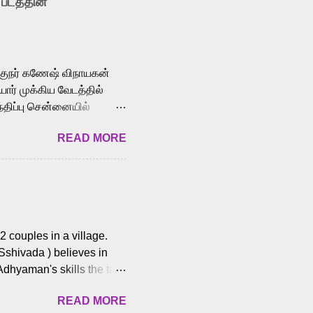
 படத்தின்
le languages, making him
aying memorable
cross the Tamil,
க்குநர் கணேஷ் விநாயகன்
ோர் முக்கிய வேடத்தில்
்திப்பு சென்னையில்
வான்' திரைப்படத்தில்
READ MORE
ய், பேபி கிருத்திகா,
. சுகுமார் ஒளிப்பதிவு
ிறார். லால்குடி
 பணிகளை
ம் இந்தத் திரைப்படத்தை 90
ன் தயாரித்திருக்கிறார்.
 couples in a village.
 Sshivada ) believes in
Adhyaman's skills the task
n Andhra Pradesh. As they
READ MORE
 dating back to 1995.