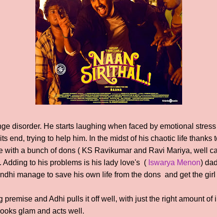
nge disorder. He starts laughing when faced by emotional stress
ts end, trying to help him. In the midst of his chaotic life thanks 
le with a bunch of dons ( KS Ravikumar and Ravi Mariya, well ca
. Adding to his problems is his lady love's (
Iswarya Menon
) da
dhi manage to save his own life from the dons and get the girl
g premise and Adhi pulls it off well, with just the right amount o
looks glam and acts well.