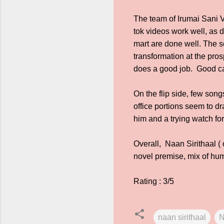
The team of Irumai Sani V
tok videos work well, as 
mart are done well. The s
transformation at the pr
does a good job. Good cast
On the flip side, few song
office portions seem to dr
him and a trying watch for
Overall, Naan Sirithaal (
novel premise, mix of hu
Rating : 3/5
naan sirithaal
N