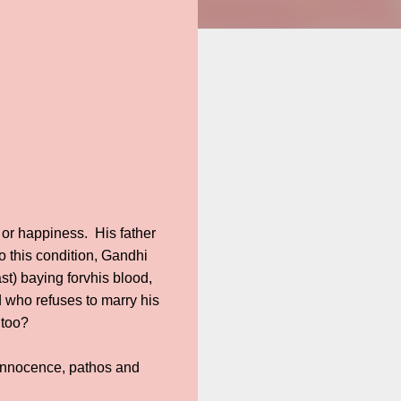
 or happiness. His father
to this condition, Gandhi
st) baying forvhis blood,
d who refuses to marry his
 too?
f innocence, pathos and