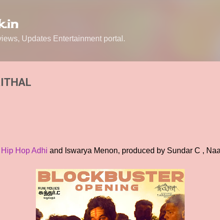
Skip to main content
.in
ews, Updates Entertainment portal.
RITHAL
g
Hip Hop Adhi
and Iswarya Menon, produced by Sundar C , Naan 