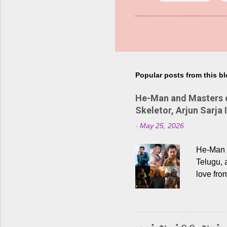
Popular posts from this b
He-Man and Masters of
Skeletor, Arjun Sarja 
-
May 25, 2026
He-Man a
Telugu, 
love fro
the rece
Adding t
singer K
like “Be