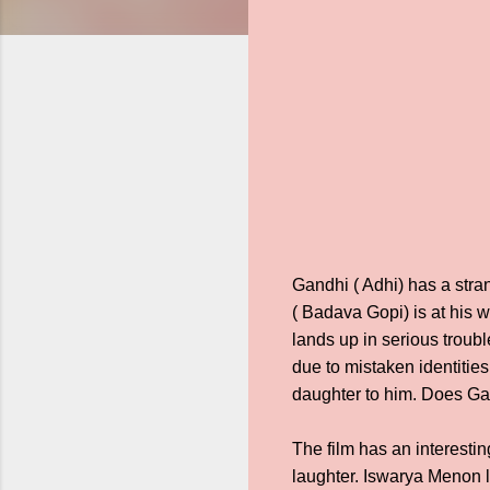
Gandhi ( Adhi) has a stra
( Badava Gopi) is at his wi
lands up in serious troub
due to mistaken identities
daughter to him. Does Gan
The film has an interestin
laughter. Iswarya Menon 