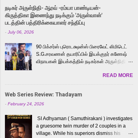
into the world of Eternia, the recently
நடிகர் அருள்நிதி- ஆரவ் -ரம்யா பாண்டியன்-
released Tamil trailer has also generated
கிருத்திகா இணைந்து நடிக்கும் 'அருள்வான்'
strong excitement among Tamil audiences.
படத்தின் பத்திரிக்கையாளர் சந்திப்பு
Adding to the growing buzz is the film’s
-
July 06, 2026
powerful Tamil voice cast led by celebrated
playback singer Karthik, who lends his voice
90 பிக்சர்ஸ் புரொடக்ஷன்ஸ் பிரைவேட் லிமிடெட்
to the iconic superhero He-Man. Known for
S.G.சரவணன் தயாரிப்பில் இயக்குநர் கணேஷ்
memorable songs like “Behene De” from
விநாயகன் இயக்கத்தில் நடிகர்கள் அருள்நிதி -
Raavan, “Oru Maalai” from Ghajini, and
ஆரவ் ,ரம்யா பாண்டியன் -கிருத்திகா ஆகியோர்
“Mun Andhi” from 7 Aum Arivu, Karthik is
READ MORE
முக்கிய வேடத்தில் இணைந்து நடித்திருக்கும்
loved for his versatile voice and strong
'அருள்வான்' திரைப்படத்தினை
command over multiple languages, making
பத்திரிக்கையாளர் சந்திப்பு சென்னையில்
him a strong fit for the legendary character.
Web Series Review: Thadayam
நடைபெற்றது. இயக்குநர் கணேஷ் விநாயகன்
Adithya Menon, known for portraying
-
February 24, 2026
இயக்கத்தில் உருவாகியுள்ள 'அருள்வான்'
memorable antagonists across South Indian
திரைப்படத்தில் அருள்நிதி, ஆரவ், காளி
cinema, voices the menacing Skeletor
SI Adhyaman ( Samuthirakani ) investigates
வெங்கட், ரம்யா பாண்டியன், வி டி வி கணேஷ் ,
across the Tamil, Malayalam, and Telugu
a gruesome twin murder of 2 couples in a
ஜான் விஜய், பேபி கிருத்திகா, 'பருத்திவீரன்'
versions. Joining them is Action King Arjun...
village. While his superiors dismiss his
சரவணன், ஹரிஷ் உத்தமன் உள்ளிட்ட பலர்