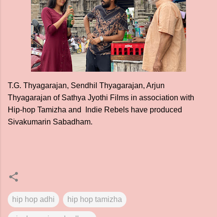
T.G. Thyagarajan, Sendhil Thyagarajan, Arjun
Thyagarajan of Sathya Jyothi Films in association with
Hip-hop Tamizha and Indie Rebels have produced
Sivakumarin Sabadham.
hip hop adhi
hip hop tamizha