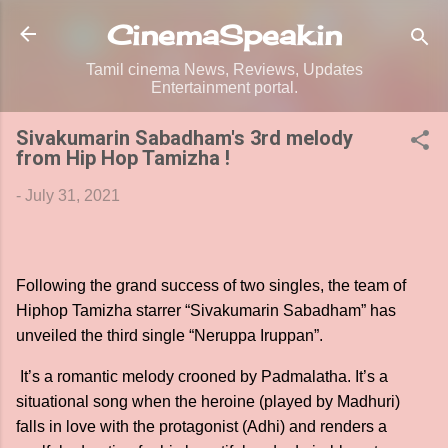
Skip to main content
CinemaSpeak.in
Tamil cinema News, Reviews, Updates
Entertainment portal.
Sivakumarin Sabadham's 3rd melody
from Hip Hop Tamizha !
-
July 31, 2021
Following the grand success of two singles, the team of
Hiphop Tamizha starrer “Sivakumarin Sabadham” has
unveiled the third single “Neruppa Iruppan”.
It’s a romantic melody crooned by Padmalatha. It’s a
situational song when the heroine (played by Madhuri)
falls in love with the protagonist (Adhi) and renders a