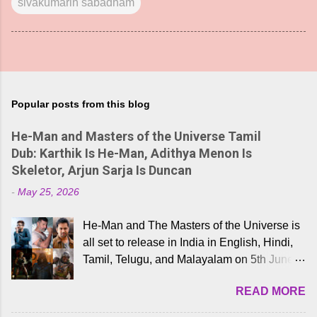
sivakumarin sabadham
Popular posts from this blog
He-Man and Masters of the Universe Tamil
Dub: Karthik Is He-Man, Adithya Menon Is
Skeletor, Arjun Sarja Is Duncan
-
May 25, 2026
He-Man and The Masters of the Universe is
all set to release in India in English, Hindi,
Tamil, Telugu, and Malayalam on 5th June,
2026. While the English trailer has already
READ MORE
received a lot of love from cult He-Man fans
and offered audiences an exciting glimpse