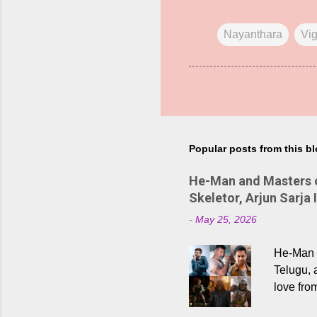
Nayanthara
Vi
Popular posts from this b
He-Man and Masters of
Skeletor, Arjun Sarja 
-
May 25, 2026
He-Man a
Telugu, 
love fro
the rece