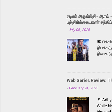
Adding t
singer K
like “Be
நடிகர் அருள்நிதி- ஆரவ் 
Karthik 
பத்திரிக்கையாளர் சந்திப்
a strong
-
July 06, 2026
antagoni
Malayala
90 பிக்ச
இயக்கத்த
இணைந்து 
நடைபெற்ற
அருள்நித
'பருத்திவ
செய்திருக
Web Series Review: 
இளையராஜ
-
February 24, 2026
மேற்கொண்
பிக்சர்ஸ
SI Adhya
இப்படத்த
While hi
him and 