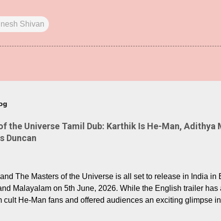
gnesh Shivan
log
 the Universe Tamil Dub: Karthik Is He-Man, Adithya 
Is Duncan
nd The Masters of the Universe is all set to release in India in 
and Malayalam on 5th June, 2026. While the English trailer has a
m cult He-Man fans and offered audiences an exciting glimpse int
ntly released Tamil trailer has also generated strong excitemen