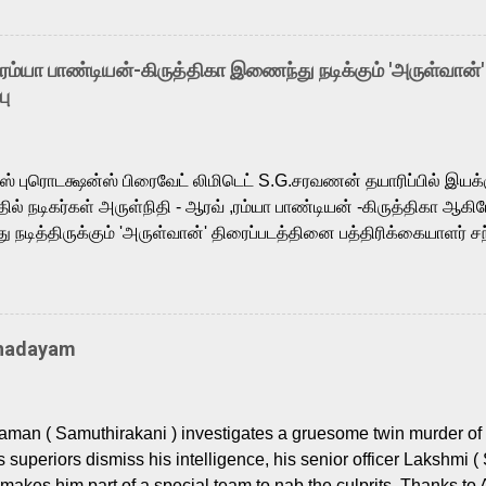
o the growing buzz is the film’s powerful Tamil voice cast led b
arthik, who lends his voice to the iconic superhero He-Man. K
hene De” from Raavan, “Oru Maalai” from Ghajini, and “Mun Andh
-ரம்யா பாண்டியன்-கிருத்திகா இணைந்து நடிக்கும் 'அருள்வான்'
is loved for his versatile voice and strong command over multip
பு
 fit for the legendary character. Adithya Menon, known for portr
sts across South Indian cinema, voices the menacing Skeletor a
m, and Telugu versions. Joining them is Action King Arjun...
ர்ஸ் புரொடக்ஷன்ஸ் பிரைவேட் லிமிடெட் S.G.சரவணன் தயாரிப்பில் இய
ில் நடிகர்கள் அருள்நிதி - ஆரவ் ,ரம்யா பாண்டியன் -கிருத்திகா ஆகிய
நடித்திருக்கும் 'அருள்வான்' திரைப்படத்தினை பத்திரிக்கையாளர் சந
து. இயக்குநர் கணேஷ் விநாயகன் இயக்கத்தில் உருவாகியுள்ள 'அருள்
ி, ஆரவ், காளி வெங்கட், ரம்யா பாண்டியன், வி டி வி கணேஷ் , ஜான் விஜ
ீரன்' சரவணன், ஹரிஷ் உத்தமன் உள்ளிட்ட பலர் நடித்திருக்கிறார்கள். எம்
்கும் இந்த திரைப்படத்திற்கு ஜீ. வி. பிரகாஷ் குமார் இசையமைத்திருக்க
Thadayam
ா கலை இயக்கத்தை கவனிக்க.. லாரன்ஸ் கிஷோர் படத் தொகுப்பு
டிருக்கிறார். கல்வியின் அவசியத்தை வலியுறுத்தி தயாராகி இருக்கு
் புரொடக்ஷன்ஸ் பிரைவேட் லிமிடெட் சார்பில் தயாரிப்பாளர் எஸ் ஜி சரவண
man ( Samuthirakani ) investigates a gruesome twin murder of 2
ை சக்தி பிலிம் ஃபேக்டரி நிறுவனம் சார்பில் சக்திவேலன் வழங...
s superiors dismiss his intelligence, his senior officer Lakshmi (
makes him part of a special team to nab the culprits. Thanks to 