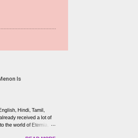
Menon Is
English, Hindi, Tamil,
lready received a lot of
o the world of Eternia,
t among Tamil audiences.