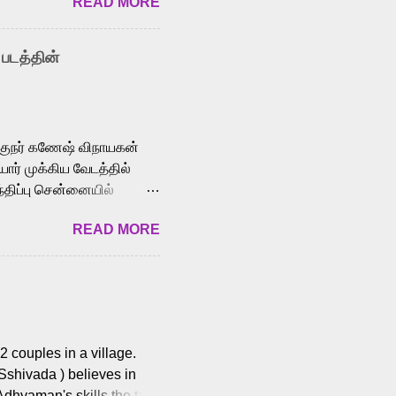
READ MORE
y celebrated playback
nown for memorable songs
i” from 7 Aum Arivu,
 படத்தின்
le languages, making him
aying memorable
cross the Tamil,
க்குநர் கணேஷ் விநாயகன்
ோர் முக்கிய வேடத்தில்
்திப்பு சென்னையில்
வான்' திரைப்படத்தில்
READ MORE
ய், பேபி கிருத்திகா,
. சுகுமார் ஒளிப்பதிவு
ிறார். லால்குடி
 பணிகளை
ம் இந்தத் திரைப்படத்தை 90
ன் தயாரித்திருக்கிறார்.
 couples in a village.
 Sshivada ) believes in
Adhyaman's skills the task