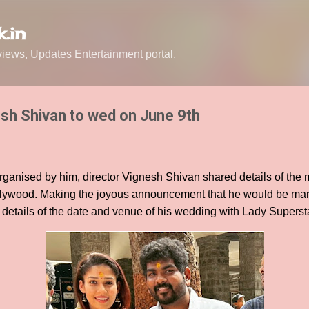
Skip to main content
.in
ews, Updates Entertainment portal.
sh Shivan to wed on June 9th
ganised by him, director Vignesh Shivan shared details of the m
ywood. Making the joyous announcement that he would be marryi
 details of the date and venue of his wedding with Lady Supers