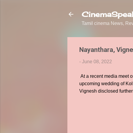
CinemaSpeak
Tamil cinema News, Revi
Nayanthara, Vigne
-
June 08, 2022
At a recent media meet or
upcoming wedding of Koll
Vignesh disclosed further