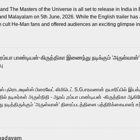
nd The Masters of the Universe is all set to release in India in 
and Malayalam on 5th June, 2026. While the English trailer has a
m cult He-Man fans and offered audiences an exciting glimpse int
ntly released Tamil trailer has also generated strong excitemen
o the growing buzz is the film’s powerful Tamil voice cast led b
arthik, who lends his voice to the iconic superhero He-Man. K
hene De” from Raavan, “Oru Maalai” from Ghajini, and “Mun Andh
-ரம்யா பாண்டியன்-கிருத்திகா இணைந்து நடிக்கும் 'அருள்வான்'
is loved for his versatile voice and strong command over multip
பு
 fit for the legendary character. Adithya Menon, known for portr
sts across South Indian cinema, voices the menacing Skeletor a
m, and Telugu versions. Joining them is Action King Arjun...
ர்ஸ் புரொடக்ஷன்ஸ் பிரைவேட் லிமிடெட் S.G.சரவணன் தயாரிப்பில் இய
ில் நடிகர்கள் அருள்நிதி - ஆரவ் ,ரம்யா பாண்டியன் -கிருத்திகா ஆகிய
நடித்திருக்கும் 'அருள்வான்' திரைப்படத்தினை பத்திரிக்கையாளர் சந
து. இயக்குநர் கணேஷ் விநாயகன் இயக்கத்தில் உருவாகியுள்ள 'அருள்
ி, ஆரவ், காளி வெங்கட், ரம்யா பாண்டியன், வி டி வி கணேஷ் , ஜான் விஜ
ீரன்' சரவணன், ஹரிஷ் உத்தமன் உள்ளிட்ட பலர் நடித்திருக்கிறார்கள். எம்
்கும் இந்த திரைப்படத்திற்கு ஜீ. வி. பிரகாஷ் குமார் இசையமைத்திருக்க
Thadayam