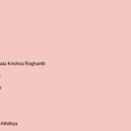
nkata Krishna Roghanth
a
n
 Athithya