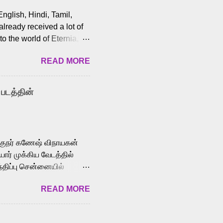
English, Hindi, Tamil,
lready received a lot of
o the world of Eternia,
t among Tamil audiences.
READ MORE
y celebrated playback
nown for memorable songs
i” from 7 Aum Arivu,
 படத்தின்
le languages, making him
aying memorable
cross the Tamil,
க்குநர் கணேஷ் விநாயகன்
ோர் முக்கிய வேடத்தில்
்திப்பு சென்னையில்
வான்' திரைப்படத்தில்
READ MORE
ய், பேபி கிருத்திகா,
. சுகுமார் ஒளிப்பதிவு
ிறார். லால்குடி