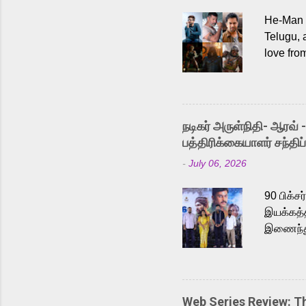
He-Man a
Telugu, 
love fro
the rece
Adding t
singer K
like “Be
நடிகர் அருள்நிதி- ஆரவ் 
Karthik 
பத்திரிக்கையாளர் சந்திப்
a strong
-
July 06, 2026
antagoni
Malayala
90 பிக்ச
இயக்கத்த
இணைந்து 
நடைபெற்ற
அருள்நித
'பருத்திவ
செய்திருக
Web Series Review: 