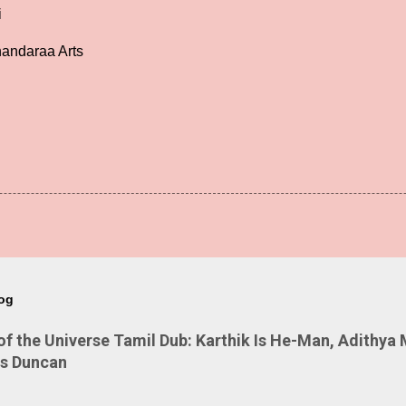
i
andaraa Arts
log
 the Universe Tamil Dub: Karthik Is He-Man, Adithya 
Is Duncan