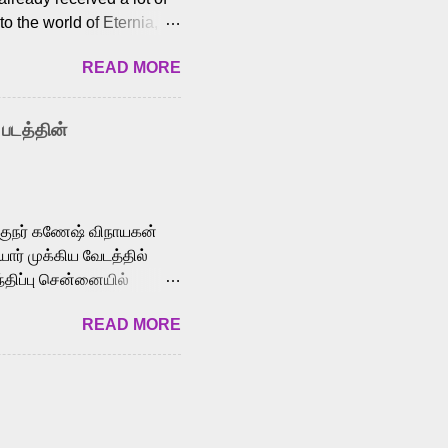
o the world of Eternia,
t among Tamil audiences.
READ MORE
y celebrated playback
nown for memorable songs
i” from 7 Aum Arivu,
 படத்தின்
le languages, making him
aying memorable
cross the Tamil,
க்குநர் கணேஷ் விநாயகன்
ோர் முக்கிய வேடத்தில்
்திப்பு சென்னையில்
வான்' திரைப்படத்தில்
READ MORE
ய், பேபி கிருத்திகா,
. சுகுமார் ஒளிப்பதிவு
ிறார். லால்குடி
 பணிகளை
ம் இந்தத் திரைப்படத்தை 90
ன் தயாரித்திருக்கிறார்.