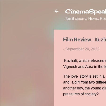
CinemaSpeak
Tamil cinema News, Revi
Film Review : Kuzh
-
September 24, 2022
Kuzhali, which released 
Vignesh and Aara in the 
The love story is set in a
and a girl from two differ
another boy, the young gi
pressures of society?