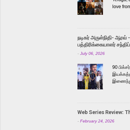
love fro
the rece
Adding t
singer K
like “Be
நடிகர் அருள்நிதி- ஆரவ் 
Karthik 
பத்திரிக்கையாளர் சந்திப்
a strong
-
July 06, 2026
antagoni
Malayala
90 பிக்ச
இயக்கத்த
இணைந்து 
நடைபெற்ற
அருள்நித
'பருத்திவ
செய்திருக
Web Series Review: 
இளையராஜ
-
February 24, 2026
மேற்கொண்
பிக்சர்ஸ