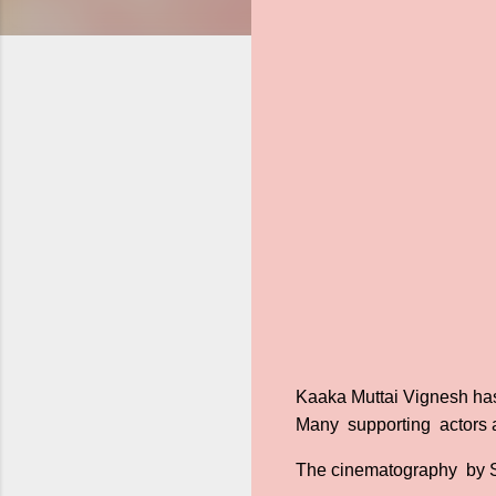
Kaaka Muttai Vignesh has d
Many supporting actors are
The cinematography by Sh