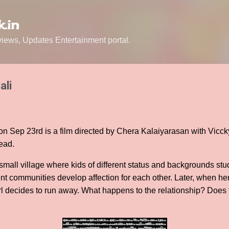
Skip to main content
.in
ews, Updates Entertainment portal.
ali
on Sep 23rd is a film directed by Chera Kalaiyarasan with Vicc
lead.
 small village where kids of different status and backgrounds stu
ent communities develop affection for each other. Later, when her
rl decides to run away. What happens to the relationship? Does t