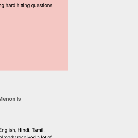
ng hard hitting questions
Menon Is
English, Hindi, Tamil,
lready received a lot of