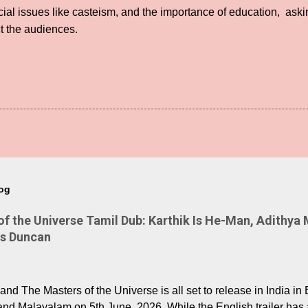
ial issues like casteism, and the importance of education, aski
t the audiences.
log
 the Universe Tamil Dub: Karthik Is He-Man, Adithya 
Is Duncan
nd The Masters of the Universe is all set to release in India in 
and Malayalam on 5th June, 2026. While the English trailer has a