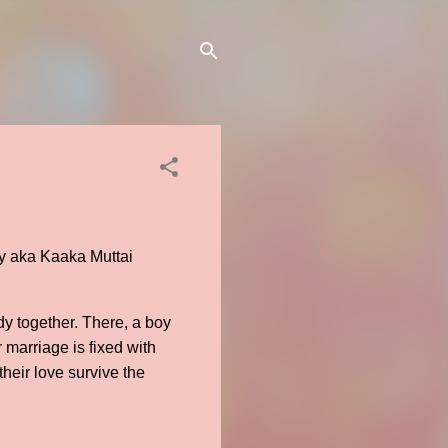
ky aka Kaaka Muttai
dy together. There, a boy
 marriage is fixed with
heir love survive the