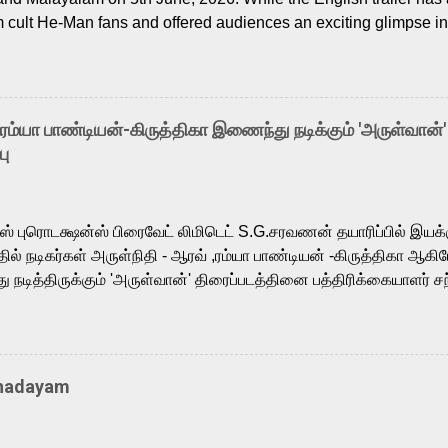
m cult He-Man fans and offered audiences an exciting glimpse int
ntly released Tamil trailer has also generated strong excitemen
o the growing buzz is the film’s powerful Tamil voice cast led b
arthik, who lends his voice to the iconic superhero He-Man. K
hene De” from Raavan, “Oru Maalai” from Ghajini, and “Mun Andh
-ரம்யா பாண்டியன்-கிருத்திகா இணைந்து நடிக்கும் 'அருள்வான்'
is loved for his versatile voice and strong command over multip
பு
 fit for the legendary character. Adithya Menon, known for portr
sts across South Indian cinema, voices the menacing Skeletor a
m, and Telugu versions. Joining them is Action King Arjun...
ர்ஸ் புரொடக்ஷன்ஸ் பிரைவேட் லிமிடெட் S.G.சரவணன் தயாரிப்பில் இய
ில் நடிகர்கள் அருள்நிதி - ஆரவ் ,ரம்யா பாண்டியன் -கிருத்திகா ஆகிய
நடித்திருக்கும் 'அருள்வான்' திரைப்படத்தினை பத்திரிக்கையாளர் சந
து. இயக்குநர் கணேஷ் விநாயகன் இயக்கத்தில் உருவாகியுள்ள 'அருள்
ி, ஆரவ், காளி வெங்கட், ரம்யா பாண்டியன், வி டி வி கணேஷ் , ஜான் விஜ
ீரன்' சரவணன், ஹரிஷ் உத்தமன் உள்ளிட்ட பலர் நடித்திருக்கிறார்கள். எம்
்கும் இந்த திரைப்படத்திற்கு ஜீ. வி. பிரகாஷ் குமார் இசையமைத்திருக்க
Thadayam
ா கலை இயக்கத்தை கவனிக்க.. லாரன்ஸ் கிஷோர் படத் தொகுப்பு
டிருக்கிறார். கல்வியின் அவசியத்தை வலியுறுத்தி தயாராகி இருக்கு
் புரொடக்ஷன்ஸ் பிரைவேட் லிமிடெட் சார்பில் தயாரிப்பாளர் எஸ் ஜி சரவண