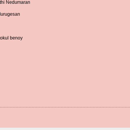
ethi Nedumaran
 Murugesan
Gokul benoy