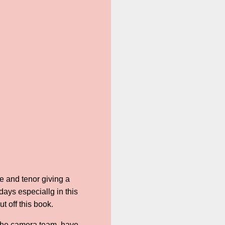
 and tenor giving a
days especiallg in this
t off this book.
 the camera team, have