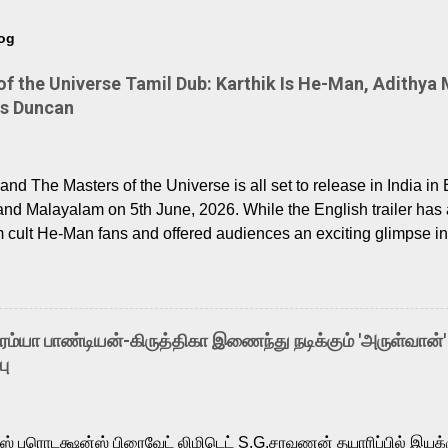
log
 the Universe Tamil Dub: Karthik Is He-Man, Adithya 
Is Duncan
nd The Masters of the Universe is all set to release in India in 
and Malayalam on 5th June, 2026. While the English trailer has a
m cult He-Man fans and offered audiences an exciting glimpse int
ntly released Tamil trailer has also generated strong excitemen
o the growing buzz is the film’s powerful Tamil voice cast led b
arthik, who lends his voice to the iconic superhero He-Man. K
hene De” from Raavan, “Oru Maalai” from Ghajini, and “Mun Andh
-ரம்யா பாண்டியன்-கிருத்திகா இணைந்து நடிக்கும் 'அருள்வான்'
is loved for his versatile voice and strong command over multip
பு
 fit for the legendary character. Adithya Menon, known for portr
sts across South Indian cinema, voices the menacing Skeletor a
m, and Telugu versions. Joining them is Action King Arjun...
ர்ஸ் புரொடக்ஷன்ஸ் பிரைவேட் லிமிடெட் S.G.சரவணன் தயாரிப்பில் இய