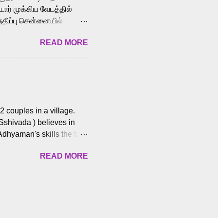
ோர் முக்கிய வேடத்தில்
்திப்பு சென்னையில்
வான்' திரைப்படத்தில்
READ MORE
ய், பேபி கிருத்திகா,
. சுகுமார் ஒளிப்பதிவு
ிறார். லால்குடி
 பணிகளை
ம் இந்தத் திரைப்படத்தை 90
ன் தயாரித்திருக்கிறார்.
 couples in a village.
 Sshivada ) believes in
Adhyaman's skills the task
n Andhra Pradesh. As they
READ MORE
 dating back to 1995.
them? What obstacles and
ts is a slow burn but
es set the backdrop and
n the cops and villainous
ing and are superb