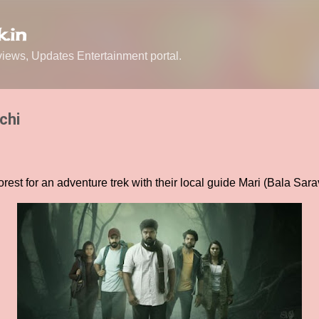
Skip to main content
.in
ews, Updates Entertainment portal.
chi
rest for an adventure trek with their local guide Mari (Bala Sar