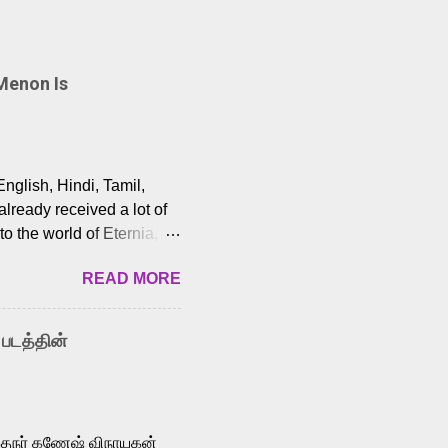
Menon Is
English, Hindi, Tamil,
lready received a lot of
o the world of Eternia,
t among Tamil audiences.
READ MORE
y celebrated playback
nown for memorable songs
i” from 7 Aum Arivu,
 படத்தின்
le languages, making him
aying memorable
cross the Tamil,
க்குநர் கணேஷ் விநாயகன்