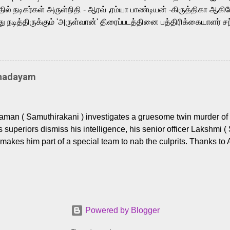
ில் நடிகர்கள் அருள்நிதி - ஆரவ் ,ரம்யா பாண்டியன் -கிருத்திகா ஆகிய
நடித்திருக்கும் 'அருள்வான்' திரைப்படத்தினை பத்திரிக்கையாளர் சந
து. இயக்குநர் கணேஷ் விநாயகன் இயக்கத்தில் உருவாகியுள்ள 'அருள்
ி, ஆரவ், காளி வெங்கட், ரம்யா பாண்டியன், வி டி வி கணேஷ் , ஜான் விஜ
ீரன்' சரவணன், ஹரிஷ் உத்தமன் உள்ளிட்ட பலர் நடித்திருக்கிறார்கள். எம்
்கும் இந்த திரைப்படத்திற்கு ஜீ. வி. பிரகாஷ் குமார் இசையமைத்திருக்க
Thadayam
ா கலை இயக்கத்தை கவனிக்க.. லாரன்ஸ் கிஷோர் படத் தொகுப்பு
டிருக்கிறார். கல்வியின் அவசியத்தை வலியுறுத்தி தயாராகி இருக்கு
் புரொடக்ஷன்ஸ் பிரைவேட் லிமிடெட் சார்பில் தயாரிப்பாளர் எஸ் ஜி சரவண
man ( Samuthirakani ) investigates a gruesome twin murder of 2
ை சக்தி பிலிம் ஃபேக்டரி நிறுவனம் சார்பில் சக்திவேலன் வழங...
s superiors dismiss his intelligence, his senior officer Lakshmi (
makes him part of a special team to nab the culprits. Thanks to 
nages to trace possible suspects in a hamlet in a border town i
 dig deeper, several layers emerge which link the case to events
 the kiĺlers ? Do cops Adhyaman and Lakshmi manage to nab 
come in their way? The crime story allegedly based on true even
 cat -and- mouse investigative cop thriller. The first few episod
Powered by Blogger
r details. What follows is a chilling series of encounters betwee
rs (played by Prem and Raj Tirandasu ). While both look menac