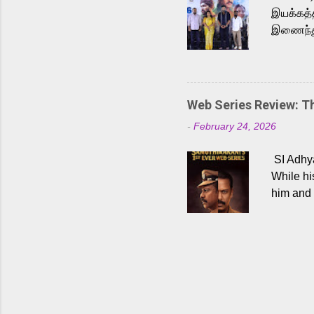
இயக்கத்த
இணைந்து 
நடைபெற்ற
அருள்நித
'பருத்திவ
செய்திருக
Web Series Review: 
இளையராஜ
-
February 24, 2026
மேற்கொண்
பிக்சர்ஸ
SI Adhya
இப்படத்த
While hi
him and 
force ma
begin to
Who are
dangers 
gripping
characte
characte