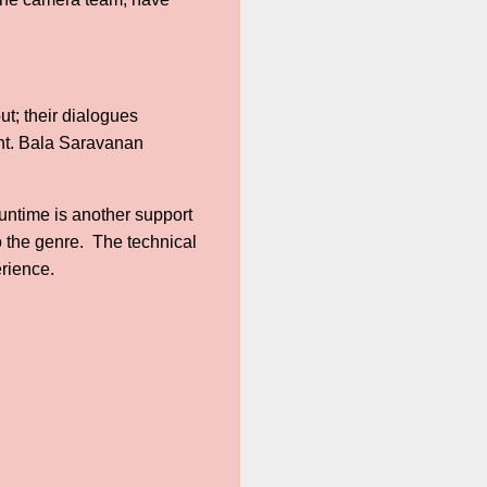
ut; their dialogues
oint. Bala Saravanan
runtime is another support
o the genre. The technical
erience.