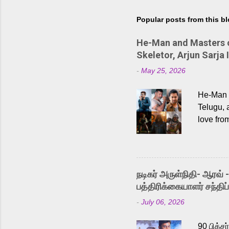
Popular posts from this b
He-Man and Masters of
Skeletor, Arjun Sarja 
-
May 25, 2026
He-Man a
Telugu, 
love fro
the rece
Adding t
singer K
like “Be
நடிகர் அருள்நிதி- ஆரவ் 
Karthik 
பத்திரிக்கையாளர் சந்திப்
a strong
-
July 06, 2026
antagoni
Malayala
90 பிக்ச