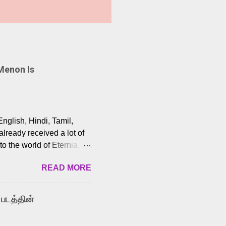
Menon Is
English, Hindi, Tamil,
lready received a lot of
o the world of Eternia,
t among Tamil audiences.
READ MORE
y celebrated playback
nown for memorable songs
i” from 7 Aum Arivu,
 படத்தின்
le languages, making him
aying memorable