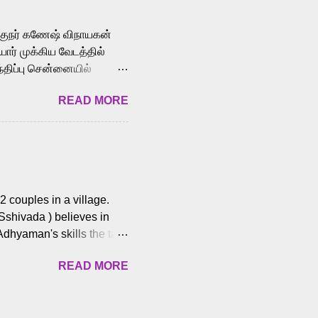
cross the Tamil,
க்குநர் கணேஷ் விநாயகன்
ோர் முக்கிய வேடத்தில்
்திப்பு சென்னையில்
வான்' திரைப்படத்தில்
READ MORE
ய், பேபி கிருத்திகா,
. சுகுமார் ஒளிப்பதிவு
ிறார். லால்குடி
 பணிகளை
ம் இந்தத் திரைப்படத்தை 90
ன் தயாரித்திருக்கிறார்.
 couples in a village.
 Sshivada ) believes in
Adhyaman's skills the task
n Andhra Pradesh. As they
READ MORE
 dating back to 1995.
them? What obstacles and
ts is a slow burn but