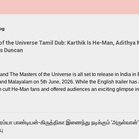
log
 the Universe Tamil Dub: Karthik Is He-Man, Adithya 
Is Duncan
nd The Masters of the Universe is all set to release in India in 
and Malayalam on 5th June, 2026. While the English trailer has a
m cult He-Man fans and offered audiences an exciting glimpse int
ntly released Tamil trailer has also generated strong excitemen
o the growing buzz is the film’s powerful Tamil voice cast led b
arthik, who lends his voice to the iconic superhero He-Man. K
hene De” from Raavan, “Oru Maalai” from Ghajini, and “Mun Andh
-ரம்யா பாண்டியன்-கிருத்திகா இணைந்து நடிக்கும் 'அருள்வான்'
is loved for his versatile voice and strong command over multip
பு
 fit for the legendary character. Adithya Menon, known for portr