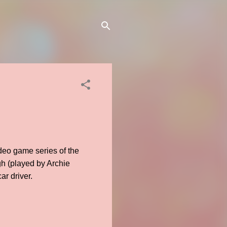
deo game series of the
gh (played by Archie
r driver.