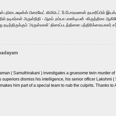
sts across South Indian cinema, voices the menacing Skeletor a
m, and Telugu versions. Joining them is Action King Arjun...
ர்ஸ் புரொடக்ஷன்ஸ் பிரைவேட் லிமிடெட் S.G.சரவணன் தயாரிப்பில் இய
ில் நடிகர்கள் அருள்நிதி - ஆரவ் ,ரம்யா பாண்டியன் -கிருத்திகா ஆகிய
நடித்திருக்கும் 'அருள்வான்' திரைப்படத்தினை பத்திரிக்கையாளர் சந
து. இயக்குநர் கணேஷ் விநாயகன் இயக்கத்தில் உருவாகியுள்ள 'அருள்
ி, ஆரவ், காளி வெங்கட், ரம்யா பாண்டியன், வி டி வி கணேஷ் , ஜான் விஜ
ீரன்' சரவணன், ஹரிஷ் உத்தமன் உள்ளிட்ட பலர் நடித்திருக்கிறார்கள். எம்
்கும் இந்த திரைப்படத்திற்கு ஜீ. வி. பிரகாஷ் குமார் இசையமைத்திருக்க
Thadayam
ா கலை இயக்கத்தை கவனிக்க.. லாரன்ஸ் கிஷோர் படத் தொகுப்பு
டிருக்கிறார். கல்வியின் அவசியத்தை வலியுறுத்தி தயாராகி இருக்கு
் புரொடக்ஷன்ஸ் பிரைவேட் லிமிடெட் சார்பில் தயாரிப்பாளர் எஸ் ஜி சரவண
man ( Samuthirakani ) investigates a gruesome twin murder of 2
ை சக்தி பிலிம் ஃபேக்டரி நிறுவனம் சார்பில் சக்திவேலன் வழங...
s superiors dismiss his intelligence, his senior officer Lakshmi (
makes him part of a special team to nab the culprits. Thanks to 
nages to trace possible suspects in a hamlet in a border town i
 dig deeper, several layers emerge which link the case to events
 the kiĺlers ? Do cops Adhyaman and Lakshmi manage to nab 
come in their way? The crime story allegedly based on true even