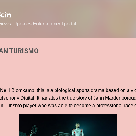
Skip to main content
.in
ews, Updates Entertainment portal.
RAN TURISMO
eill Blomkamp, this is a biological sports drama based on a vi
lyphony Digital. It narrates the true story of Jann Mardenborou
 Turismo player who was able to become a professional race ca