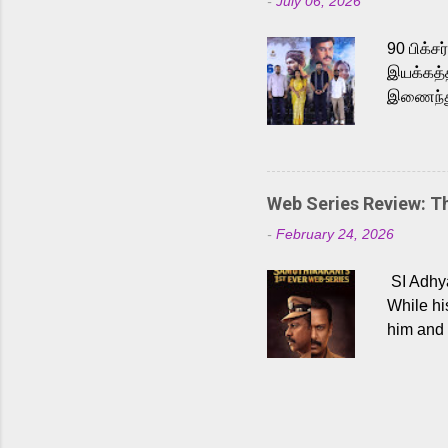
-
July 06, 2026
antagoni
Malayala
90 பிக்ச
இயக்கத்த
இணைந்து 
நடைபெற்ற
அருள்நித
'பருத்திவ
செய்திருக
Web Series Review: 
இளையராஜ
-
February 24, 2026
மேற்கொண்
பிக்சர்ஸ
SI Adhya
இப்படத்த
While hi
him and 
force ma
begin to
Who are
dangers 