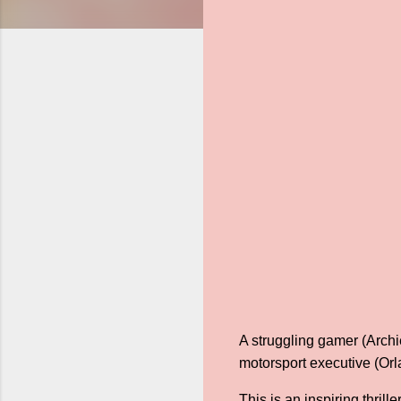
A struggling gamer (Archi
motorsport executive (Orla
This is an inspiring thril