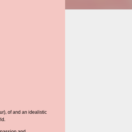
), of and an idealistic
ld.
t passion and