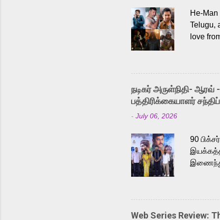
He-Man a
Telugu, 
love fro
the rece
Adding t
singer K
like “Be
நடிகர் அருள்நிதி- ஆரவ் 
Karthik 
பத்திரிக்கையாளர் சந்திப்
a strong
-
July 06, 2026
antagoni
Malayala
90 பிக்ச
இயக்கத்த
இணைந்து 
நடைபெற்ற
அருள்நித
'பருத்திவ
செய்திருக
Web Series Review: 