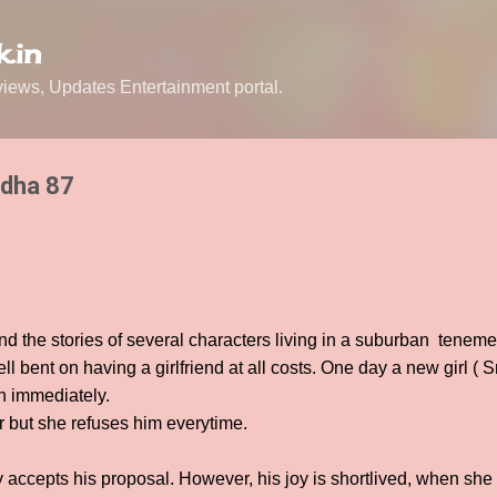
Skip to main content
.in
ews, Updates Entertainment portal.
adha 87
d the stories of several characters living in a suburban tenem
ll bent on having a girlfriend at all costs. One day a new girl ( S
on immediately.
r but she refuses him everytime.
accepts his proposal. However, his joy is shortlived, when she 