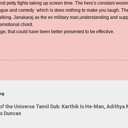
d petty fights taking up screen time. The hero's constant wooing 
alogue and comedy which is does nothing to make you laugh. The
lking. Janakaraj as the ex military man,understanding and supp
 emotional chord.
ge, that could have been better presented to be effective.
log
 the Universe Tamil Dub: Karthik Is He-Man, Adithya 
Is Duncan