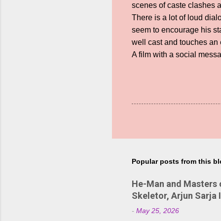
scenes of caste clashes an
There is a lot of loud di
seem to encourage his sta
well cast and touches an
A film with a social messa
Popular posts from this b
He-Man and Masters of
Skeletor, Arjun Sarja 
-
May 25, 2026