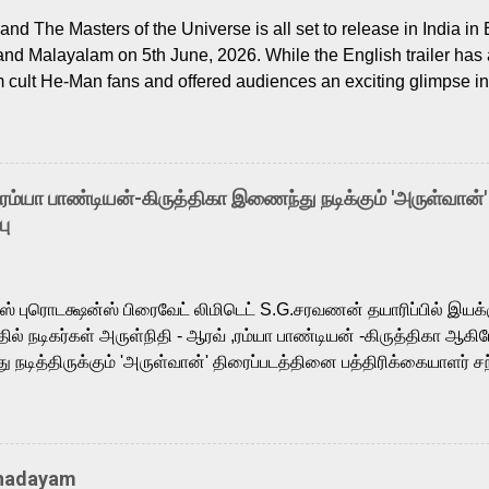
nd The Masters of the Universe is all set to release in India in 
and Malayalam on 5th June, 2026. While the English trailer has a
m cult He-Man fans and offered audiences an exciting glimpse int
ntly released Tamil trailer has also generated strong excitemen
o the growing buzz is the film’s powerful Tamil voice cast led b
arthik, who lends his voice to the iconic superhero He-Man. K
hene De” from Raavan, “Oru Maalai” from Ghajini, and “Mun Andh
-ரம்யா பாண்டியன்-கிருத்திகா இணைந்து நடிக்கும் 'அருள்வான்'
is loved for his versatile voice and strong command over multip
பு
 fit for the legendary character. Adithya Menon, known for portr
sts across South Indian cinema, voices the menacing Skeletor a
m, and Telugu versions. Joining them is Action King Arjun...
ர்ஸ் புரொடக்ஷன்ஸ் பிரைவேட் லிமிடெட் S.G.சரவணன் தயாரிப்பில் இய
ில் நடிகர்கள் அருள்நிதி - ஆரவ் ,ரம்யா பாண்டியன் -கிருத்திகா ஆகிய
நடித்திருக்கும் 'அருள்வான்' திரைப்படத்தினை பத்திரிக்கையாளர் சந
து. இயக்குநர் கணேஷ் விநாயகன் இயக்கத்தில் உருவாகியுள்ள 'அருள்
ி, ஆரவ், காளி வெங்கட், ரம்யா பாண்டியன், வி டி வி கணேஷ் , ஜான் விஜ
ீரன்' சரவணன், ஹரிஷ் உத்தமன் உள்ளிட்ட பலர் நடித்திருக்கிறார்கள். எம்
்கும் இந்த திரைப்படத்திற்கு ஜீ. வி. பிரகாஷ் குமார் இசையமைத்திருக்க
Thadayam