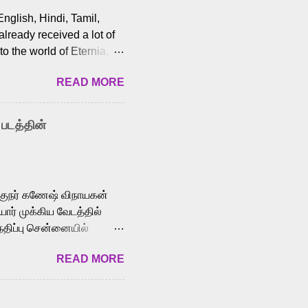
English, Hindi, Tamil,
lready received a lot of
o the world of Eternia,
t among Tamil audiences.
READ MORE
y celebrated playback
nown for memorable songs
i” from 7 Aum Arivu,
 படத்தின்
le languages, making him
aying memorable
cross the Tamil,
க்குநர் கணேஷ் விநாயகன்
ோர் முக்கிய வேடத்தில்
்திப்பு சென்னையில்
வான்' திரைப்படத்தில்
READ MORE
ய், பேபி கிருத்திகா,
. சுகுமார் ஒளிப்பதிவு
ிறார். லால்குடி