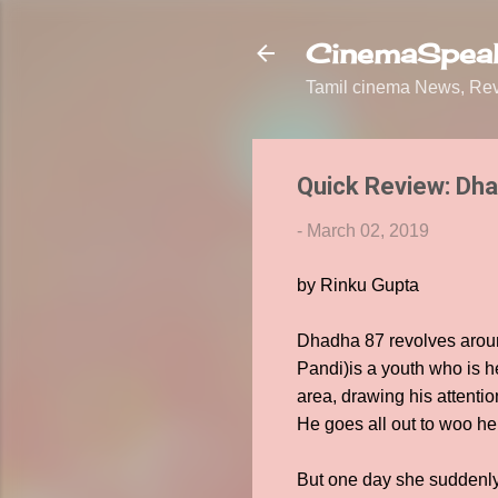
CinemaSpeak
Tamil cinema News, Revi
Quick Review: Dh
-
March 02, 2019
by Rinku Gupta
Dhadha 87 revolves aroun
Pandi)is a youth who is he
area, drawing his attenti
He goes all out to woo he
But one day she suddenly 