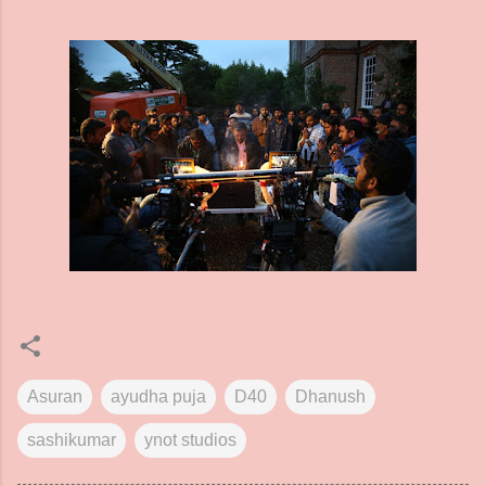
Asuran
ayudha puja
D40
Dhanush
sashikumar
ynot studios