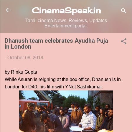
Skip to main content
CinemaSpeak.in
Tamil cinema News, Reviews, Updates
Entertainment portal.
Dhanush team celebrates Ayudha Puja
in London
-
October 08, 2019
by Rinku Gupta
While Asuran is reigning at the box office, Dhanush is in
London for D40, his film with YNot Sashikumar.