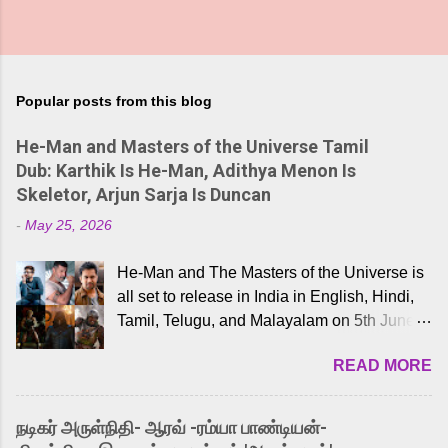
Popular posts from this blog
He-Man and Masters of the Universe Tamil
Dub: Karthik Is He-Man, Adithya Menon Is
Skeletor, Arjun Sarja Is Duncan
-
May 25, 2026
He-Man and The Masters of the Universe is
all set to release in India in English, Hindi,
Tamil, Telugu, and Malayalam on 5th June,
2026. While the English trailer has already
READ MORE
received a lot of love from cult He-Man fans
and offered audiences an exciting glimpse
into the world of Eternia, the recently
நடிகர் அருள்நிதி- ஆரவ் -ரம்யா பாண்டியன்-
released Tamil trailer has also generated