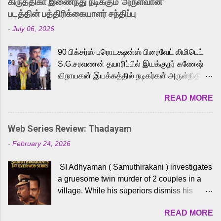
கிருத்திகா இணைந்து நடிக்கும் 'அருள்வான்'
strong excitement among Tamil audiences.
படத்தின் பத்திரிக்கையாளர் சந்திப்பு
Adding to the growing buzz is the film’s
-
July 06, 2026
powerful Tamil voice cast led by celebrated
playback singer Karthik, who lends his voice
90 பிக்சர்ஸ் புரொடக்ஷன்ஸ் பிரைவேட் லிமிடெட்
to the iconic superhero He-Man. Known for
S.G.சரவணன் தயாரிப்பில் இயக்குநர் கணேஷ்
memorable songs like “Behene De” from
விநாயகன் இயக்கத்தில் நடிகர்கள் அருள்நிதி -
Raavan, “Oru Maalai” from Ghajini, and
ஆரவ் ,ரம்யா பாண்டியன் -கிருத்திகா ஆகியோர்
“Mun Andhi” from 7 Aum Arivu, Karthik is
READ MORE
முக்கிய வேடத்தில் இணைந்து நடித்திருக்கும்
loved for his versatile voice and strong
'அருள்வான்' திரைப்படத்தினை
command over multiple languages, making
பத்திரிக்கையாளர் சந்திப்பு சென்னையில்
him a strong fit for the legendary character.
Web Series Review: Thadayam
நடைபெற்றது. இயக்குநர் கணேஷ் விநாயகன்
Adithya Menon, known for portraying
-
February 24, 2026
இயக்கத்தில் உருவாகியுள்ள 'அருள்வான்'
memorable antagonists across South Indian
திரைப்படத்தில் அருள்நிதி, ஆரவ், காளி
cinema, voices the menacing Skeletor
SI Adhyaman ( Samuthirakani ) investigates
வெங்கட், ரம்யா பாண்டியன், வி டி வி கணேஷ் ,
across the Tamil, Malayalam, and Telugu
a gruesome twin murder of 2 couples in a
ஜான் விஜய், பேபி கிருத்திகா, 'பருத்திவீரன்'
versions. Joining them is Action King Arjun...
village. While his superiors dismiss his
சரவணன், ஹரிஷ் உத்தமன் உள்ளிட்ட பலர்
intelligence, his senior officer Lakshmi (
நடித்திருக்கிறார்கள். எம். சுகுமார் ஒளிப்பதிவு
READ MORE
Sshivada ) believes in him and makes him
செய்திருக்கும் இந்த திரைப்படத்திற்கு ஜீ. வி.