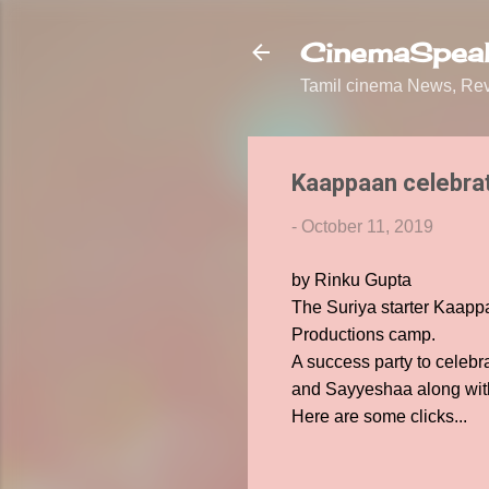
CinemaSpeak
Tamil cinema News, Revi
Kaappaan celebra
-
October 11, 2019
by Rinku Gupta
The Suriya starter Kaapp
Productions camp.
A success party to celebra
and Sayyeshaa along wit
Here are some clicks...