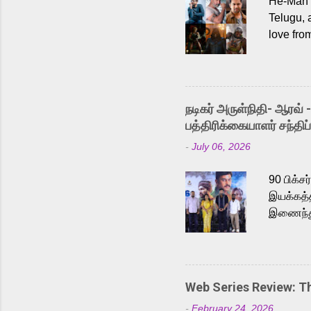
He-Man a
Telugu, 
love fro
the rece
Adding t
singer K
like “Be
நடிகர் அருள்நிதி- ஆரவ் 
Karthik 
பத்திரிக்கையாளர் சந்திப்
a strong
-
July 06, 2026
antagoni
Malayala
90 பிக்ச
இயக்கத்த
இணைந்து 
நடைபெற்ற
அருள்நித
'பருத்திவ
செய்திருக
Web Series Review: 
இளையராஜ
-
February 24, 2026