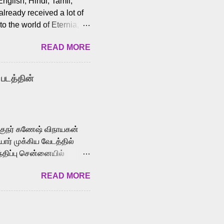
English, Hindi, Tamil,
lready received a lot of
o the world of Eternia,
t among Tamil audiences.
READ MORE
y celebrated playback
nown for memorable songs
i” from 7 Aum Arivu,
 படத்தின்
le languages, making him
aying memorable
cross the Tamil,
க்குநர் கணேஷ் விநாயகன்
ோர் முக்கிய வேடத்தில்
்திப்பு சென்னையில்
வான்' திரைப்படத்தில்
READ MORE
ய், பேபி கிருத்திகா,
. சுகுமார் ஒளிப்பதிவு
ிறார். லால்குடி
 பணிகளை