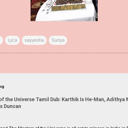
d
Lyca
sayyesha
Suriya
log
 the Universe Tamil Dub: Karthik Is He-Man, Adithya 
Is Duncan