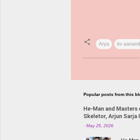
Arya
kv aanan
Popular posts from this b
He-Man and Masters of
Skeletor, Arjun Sarja 
-
May 25, 2026