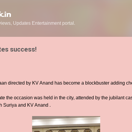
Skip to main content
.in
ews, Updates Entertainment portal.
tes success!
aan directed by KV Anand has become a blockbuster adding che
te the occasion was held in the city, attended by the jubilant c
h Suriya and KV Anand .