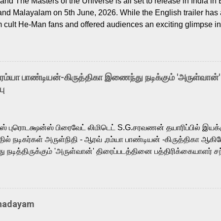
nd The Masters of the Universe is all set to release in India in 
and Malayalam on 5th June, 2026. While the English trailer has a
m cult He-Man fans and offered audiences an exciting glimpse int
ntly released Tamil trailer has also generated strong excitemen
o the growing buzz is the film’s powerful Tamil voice cast led b
arthik, who lends his voice to the iconic superhero He-Man. K
hene De” from Raavan, “Oru Maalai” from Ghajini, and “Mun Andh
-ரம்யா பாண்டியன்-கிருத்திகா இணைந்து நடிக்கும் 'அருள்வான்'
is loved for his versatile voice and strong command over multip
பு
 fit for the legendary character. Adithya Menon, known for portr
sts across South Indian cinema, voices the menacing Skeletor a
m, and Telugu versions. Joining them is Action King Arjun...
ர்ஸ் புரொடக்ஷன்ஸ் பிரைவேட் லிமிடெட் S.G.சரவணன் தயாரிப்பில் இய
ில் நடிகர்கள் அருள்நிதி - ஆரவ் ,ரம்யா பாண்டியன் -கிருத்திகா ஆகிய
நடித்திருக்கும் 'அருள்வான்' திரைப்படத்தினை பத்திரிக்கையாளர் சந
து. இயக்குநர் கணேஷ் விநாயகன் இயக்கத்தில் உருவாகியுள்ள 'அருள்
ி, ஆரவ், காளி வெங்கட், ரம்யா பாண்டியன், வி டி வி கணேஷ் , ஜான் விஜ
ீரன்' சரவணன், ஹரிஷ் உத்தமன் உள்ளிட்ட பலர் நடித்திருக்கிறார்கள். எம்
்கும் இந்த திரைப்படத்திற்கு ஜீ. வி. பிரகாஷ் குமார் இசையமைத்திருக்க
Thadayam
ா கலை இயக்கத்தை கவனிக்க.. லாரன்ஸ் கிஷோர் படத் தொகுப்பு