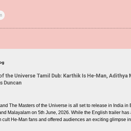
m
log
 the Universe Tamil Dub: Karthik Is He-Man, Adithya 
Is Duncan
nd The Masters of the Universe is all set to release in India in 
and Malayalam on 5th June, 2026. While the English trailer has a
m cult He-Man fans and offered audiences an exciting glimpse int
ntly released Tamil trailer has also generated strong excitemen