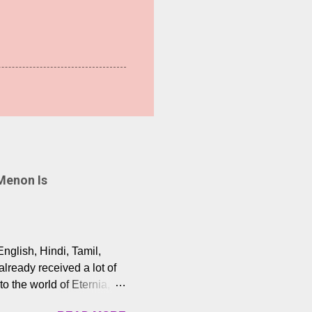
Menon Is
English, Hindi, Tamil,
lready received a lot of
o the world of Eternia,
t among Tamil audiences.