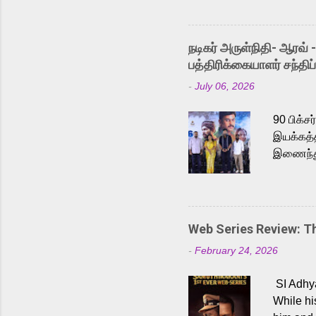
Adding t
singer K
like “Be
நடிகர் அருள்நிதி- ஆரவ் 
Karthik 
பத்திரிக்கையாளர் சந்திப்
a strong
-
July 06, 2026
antagoni
Malayala
90 பிக்ச
இயக்கத்த
இணைந்து 
நடைபெற்ற
அருள்நித
'பருத்திவ
செய்திருக
Web Series Review: 
இளையராஜ
-
February 24, 2026
மேற்கொண்
பிக்சர்ஸ
SI Adhya
இப்படத்த
While hi