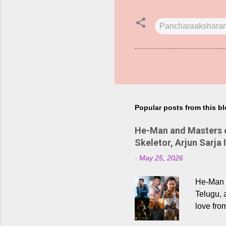
Pancharaakshara
Popular posts from this b
He-Man and Masters of
Skeletor, Arjun Sarja 
-
May 25, 2026
He-Man a
Telugu, 
love fro
the rece