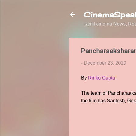
CinemaSpeak
Tamil cinema News, Revi
Pancharaaksharam 
-
December 23, 2019
By
Rinku Gupta
The team of Pancharaaksha
the film has Santosh, Go