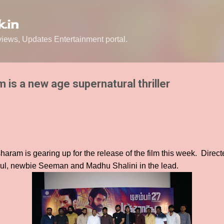
Skip to main content
.in
ews, Updates Entertainment portal.
is a new age supernatural thriller
ram is gearing up for the release of the film this week. Direct
kul, newbie Seeman and Madhu Shalini in the lead.