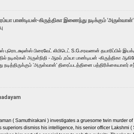
o the growing buzz is the film’s powerful Tamil voice cast led b
arthik, who lends his voice to the iconic superhero He-Man. K
hene De” from Raavan, “Oru Maalai” from Ghajini, and “Mun Andh
-ரம்யா பாண்டியன்-கிருத்திகா இணைந்து நடிக்கும் 'அருள்வான்'
is loved for his versatile voice and strong command over multip
பு
 fit for the legendary character. Adithya Menon, known for portr
sts across South Indian cinema, voices the menacing Skeletor a
m, and Telugu versions. Joining them is Action King Arjun...
ர்ஸ் புரொடக்ஷன்ஸ் பிரைவேட் லிமிடெட் S.G.சரவணன் தயாரிப்பில் இய
ில் நடிகர்கள் அருள்நிதி - ஆரவ் ,ரம்யா பாண்டியன் -கிருத்திகா ஆகிய
நடித்திருக்கும் 'அருள்வான்' திரைப்படத்தினை பத்திரிக்கையாளர் சந
து. இயக்குநர் கணேஷ் விநாயகன் இயக்கத்தில் உருவாகியுள்ள 'அருள்
ி, ஆரவ், காளி வெங்கட், ரம்யா பாண்டியன், வி டி வி கணேஷ் , ஜான் விஜ
ீரன்' சரவணன், ஹரிஷ் உத்தமன் உள்ளிட்ட பலர் நடித்திருக்கிறார்கள். எம்
்கும் இந்த திரைப்படத்திற்கு ஜீ. வி. பிரகாஷ் குமார் இசையமைத்திருக்க
Thadayam
ா கலை இயக்கத்தை கவனிக்க.. லாரன்ஸ் கிஷோர் படத் தொகுப்பு
டிருக்கிறார். கல்வியின் அவசியத்தை வலியுறுத்தி தயாராகி இருக்கு
் புரொடக்ஷன்ஸ் பிரைவேட் லிமிடெட் சார்பில் தயாரிப்பாளர் எஸ் ஜி சரவண
man ( Samuthirakani ) investigates a gruesome twin murder of 2
ை சக்தி பிலிம் ஃபேக்டரி நிறுவனம் சார்பில் சக்திவேலன் வழங...
s superiors dismiss his intelligence, his senior officer Lakshmi (