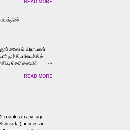
READ MORE
y celebrated playback
nown for memorable songs
i” from 7 Aum Arivu,
 படத்தின்
le languages, making him
aying memorable
cross the Tamil,
க்குநர் கணேஷ் விநாயகன்
ோர் முக்கிய வேடத்தில்
்திப்பு சென்னையில்
வான்' திரைப்படத்தில்
READ MORE
ய், பேபி கிருத்திகா,
. சுகுமார் ஒளிப்பதிவு
ிறார். லால்குடி
 பணிகளை
ம் இந்தத் திரைப்படத்தை 90
ன் தயாரித்திருக்கிறார்.
 couples in a village.
 Sshivada ) believes in