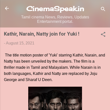
Skip to main content
CinemaSpeak.in
Tamil cinema News, Reviews, Updates
Entertainment portal.
Kathir, Narain, Natty join for Yuki !
-
August 15, 2021
The title motion poster of 'Yuki' starring Kathir, Narain, and
Natty has been unveiled by the makers. The film is a
thriller made in Tamil and Malayalam. While Narain is in
both languages, Kathir and Natty are replaced by Joju
George and Sharaf U Deen.