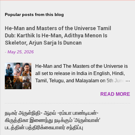
Popular posts from this blog
He-Man and Masters of the Universe Tamil
Dub: Karthik Is He-Man, Adithya Menon Is
Skeletor, Arjun Sarja Is Duncan
-
May 25, 2026
He-Man and The Masters of the Universe is
all set to release in India in English, Hindi,
Tamil, Telugu, and Malayalam on 5th June,
2026. While the English trailer has already
READ MORE
received a lot of love from cult He-Man fans
and offered audiences an exciting glimpse
into the world of Eternia, the recently
நடிகர் அருள்நிதி- ஆரவ் -ரம்யா பாண்டியன்-
released Tamil trailer has also generated
கிருத்திகா இணைந்து நடிக்கும் 'அருள்வான்'
strong excitement among Tamil audiences.
படத்தின் பத்திரிக்கையாளர் சந்திப்பு
Adding to the growing buzz is the film’s