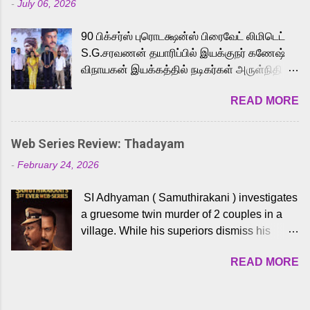
-
July 06, 2026
powerful Tamil voice cast led by celebrated
playback singer Karthik, who lends his voice
90 பிக்சர்ஸ் புரொடக்ஷன்ஸ் பிரைவேட் லிமிடெட்
to the iconic superhero He-Man. Known for
S.G.சரவணன் தயாரிப்பில் இயக்குநர் கணேஷ்
memorable songs like “Behene De” from
விநாயகன் இயக்கத்தில் நடிகர்கள் அருள்நிதி -
Raavan, “Oru Maalai” from Ghajini, and
ஆரவ் ,ரம்யா பாண்டியன் -கிருத்திகா ஆகியோர்
“Mun Andhi” from 7 Aum Arivu, Karthik is
READ MORE
முக்கிய வேடத்தில் இணைந்து நடித்திருக்கும்
loved for his versatile voice and strong
'அருள்வான்' திரைப்படத்தினை
command over multiple languages, making
பத்திரிக்கையாளர் சந்திப்பு சென்னையில்
him a strong fit for the legendary character.
Web Series Review: Thadayam
நடைபெற்றது. இயக்குநர் கணேஷ் விநாயகன்
Adithya Menon, known for portraying
-
February 24, 2026
இயக்கத்தில் உருவாகியுள்ள 'அருள்வான்'
memorable antagonists across South Indian
திரைப்படத்தில் அருள்நிதி, ஆரவ், காளி
cinema, voices the menacing Skeletor
SI Adhyaman ( Samuthirakani ) investigates
வெங்கட், ரம்யா பாண்டியன், வி டி வி கணேஷ் ,
across the Tamil, Malayalam, and Telugu
a gruesome twin murder of 2 couples in a
ஜான் விஜய், பேபி கிருத்திகா, 'பருத்திவீரன்'
versions. Joining them is Action King Arjun...
village. While his superiors dismiss his
சரவணன், ஹரிஷ் உத்தமன் உள்ளிட்ட பலர்
intelligence, his senior officer Lakshmi (
நடித்திருக்கிறார்கள். எம். சுகுமார் ஒளிப்பதிவு
READ MORE
Sshivada ) believes in him and makes him
செய்திருக்கும் இந்த திரைப்படத்திற்கு ஜீ. வி.
part of a special team to nab the culprits.
பிரகாஷ் குமார் இசையமைத்திருக்கிறார்.
Thanks to Adhyaman's skills the task force
லால்குடி இளையராஜா கலை இயக்கத்தை