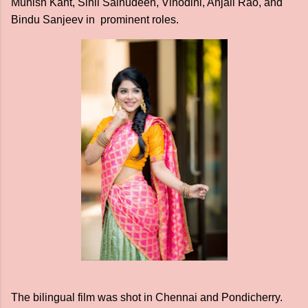
Munish Kant, Sinil Sainudeen, Vinodini, Anjali Rao, and
Bindu Sanjeev in prominent roles.
The bilingual film was shot in Chennai and Pondicherry.