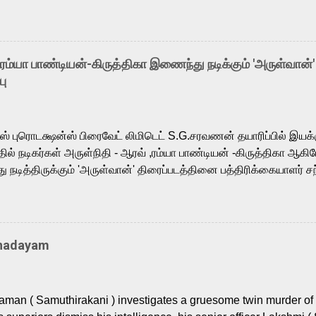
ntly released Tamil trailer has also generated strong excitemen
o the growing buzz is the film’s powerful Tamil voice cast led b
arthik, who lends his voice to the iconic superhero He-Man. K
hene De” from Raavan, “Oru Maalai” from Ghajini, and “Mun Andh
-ரம்யா பாண்டியன்-கிருத்திகா இணைந்து நடிக்கும் 'அருள்வான்'
is loved for his versatile voice and strong command over multip
பு
 fit for the legendary character. Adithya Menon, known for portr
sts across South Indian cinema, voices the menacing Skeletor a
m, and Telugu versions. Joining them is Action King Arjun...
ர்ஸ் புரொடக்ஷன்ஸ் பிரைவேட் லிமிடெட் S.G.சரவணன் தயாரிப்பில் இய
ில் நடிகர்கள் அருள்நிதி - ஆரவ் ,ரம்யா பாண்டியன் -கிருத்திகா ஆகிய
நடித்திருக்கும் 'அருள்வான்' திரைப்படத்தினை பத்திரிக்கையாளர் சந
து. இயக்குநர் கணேஷ் விநாயகன் இயக்கத்தில் உருவாகியுள்ள 'அருள்
ி, ஆரவ், காளி வெங்கட், ரம்யா பாண்டியன், வி டி வி கணேஷ் , ஜான் விஜ
ீரன்' சரவணன், ஹரிஷ் உத்தமன் உள்ளிட்ட பலர் நடித்திருக்கிறார்கள். எம்
்கும் இந்த திரைப்படத்திற்கு ஜீ. வி. பிரகாஷ் குமார் இசையமைத்திருக்க
Thadayam
ா கலை இயக்கத்தை கவனிக்க.. லாரன்ஸ் கிஷோர் படத் தொகுப்பு
டிருக்கிறார். கல்வியின் அவசியத்தை வலியுறுத்தி தயாராகி இருக்கு
் புரொடக்ஷன்ஸ் பிரைவேட் லிமிடெட் சார்பில் தயாரிப்பாளர் எஸ் ஜி சரவண
man ( Samuthirakani ) investigates a gruesome twin murder of 2
ை சக்தி பிலிம் ஃபேக்டரி நிறுவனம் சார்பில் சக்திவேலன் வழங...