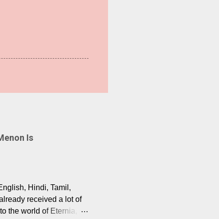
Menon Is
English, Hindi, Tamil,
lready received a lot of
o the world of Eternia,