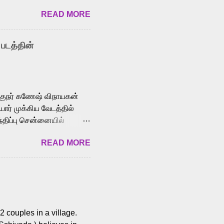
t among Tamil audiences.
READ MORE
y celebrated playback
nown for memorable songs
i” from 7 Aum Arivu,
 படத்தின்
le languages, making him
aying memorable
cross the Tamil,
க்குநர் கணேஷ் விநாயகன்
ோர் முக்கிய வேடத்தில்
்திப்பு சென்னையில்
வான்' திரைப்படத்தில்
READ MORE
ய், பேபி கிருத்திகா,
. சுகுமார் ஒளிப்பதிவு
ிறார். லால்குடி
 பணிகளை
ம் இந்தத் திரைப்படத்தை 90
ன் தயாரித்திருக்கிறார்.
 couples in a village.