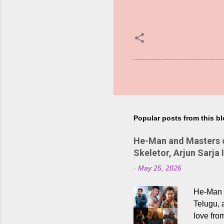
Popular posts from this b
He-Man and Masters of
Skeletor, Arjun Sarja 
-
May 25, 2026
He-Man a
Telugu, 
love fro