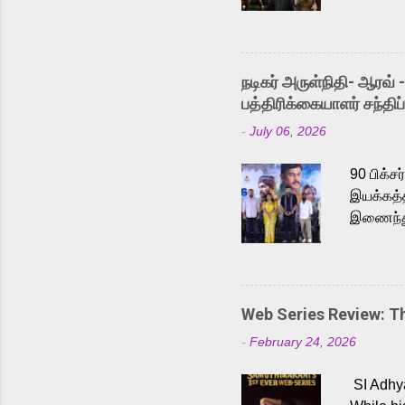
the rece
Adding t
singer K
like “Be
நடிகர் அருள்நிதி- ஆரவ் 
Karthik 
பத்திரிக்கையாளர் சந்திப்
a strong
-
July 06, 2026
antagoni
Malayala
90 பிக்ச
இயக்கத்த
இணைந்து 
நடைபெற்ற
அருள்நித
'பருத்திவ
செய்திருக
Web Series Review: 
இளையராஜ
-
February 24, 2026
மேற்கொண்
பிக்சர்ஸ
SI Adhya
இப்படத்த