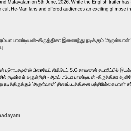
and Malayalam on 5th June, 2026. While the English trailer has a
m cult He-Man fans and offered audiences an exciting glimpse int
ntly released Tamil trailer has also generated strong excitemen
o the growing buzz is the film’s powerful Tamil voice cast led b
arthik, who lends his voice to the iconic superhero He-Man. K
hene De” from Raavan, “Oru Maalai” from Ghajini, and “Mun Andh
-ரம்யா பாண்டியன்-கிருத்திகா இணைந்து நடிக்கும் 'அருள்வான்'
is loved for his versatile voice and strong command over multip
பு
 fit for the legendary character. Adithya Menon, known for portr
sts across South Indian cinema, voices the menacing Skeletor a
m, and Telugu versions. Joining them is Action King Arjun...
ர்ஸ் புரொடக்ஷன்ஸ் பிரைவேட் லிமிடெட் S.G.சரவணன் தயாரிப்பில் இய
ில் நடிகர்கள் அருள்நிதி - ஆரவ் ,ரம்யா பாண்டியன் -கிருத்திகா ஆகிய
நடித்திருக்கும் 'அருள்வான்' திரைப்படத்தினை பத்திரிக்கையாளர் சந
து. இயக்குநர் கணேஷ் விநாயகன் இயக்கத்தில் உருவாகியுள்ள 'அருள்
ி, ஆரவ், காளி வெங்கட், ரம்யா பாண்டியன், வி டி வி கணேஷ் , ஜான் விஜ
ீரன்' சரவணன், ஹரிஷ் உத்தமன் உள்ளிட்ட பலர் நடித்திருக்கிறார்கள். எம்
்கும் இந்த திரைப்படத்திற்கு ஜீ. வி. பிரகாஷ் குமார் இசையமைத்திருக்க
Thadayam
ா கலை இயக்கத்தை கவனிக்க.. லாரன்ஸ் கிஷோர் படத் தொகுப்பு
டிருக்கிறார். கல்வியின் அவசியத்தை வலியுறுத்தி தயாராகி இருக்கு