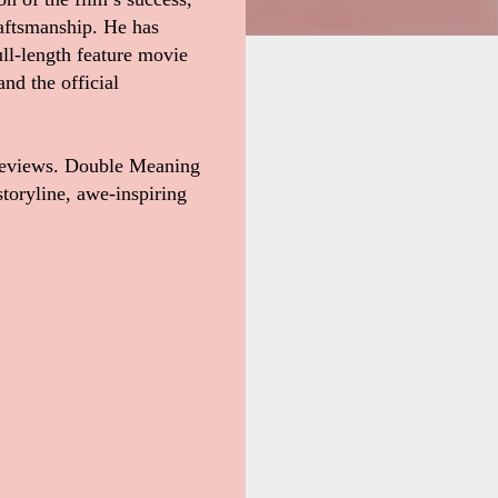
raftsmanship. He has
full-length feature movie
nd the official
 reviews. Double Meaning
toryline, awe-inspiring