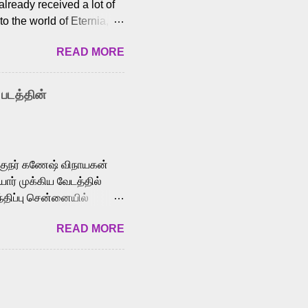
lready received a lot of
o the world of Eternia,
t among Tamil audiences.
READ MORE
y celebrated playback
nown for memorable songs
i” from 7 Aum Arivu,
 படத்தின்
le languages, making him
aying memorable
cross the Tamil,
க்குநர் கணேஷ் விநாயகன்
ோர் முக்கிய வேடத்தில்
்திப்பு சென்னையில்
வான்' திரைப்படத்தில்
READ MORE
ய், பேபி கிருத்திகா,
. சுகுமார் ஒளிப்பதிவு
ிறார். லால்குடி
 பணிகளை
ம் இந்தத் திரைப்படத்தை 90