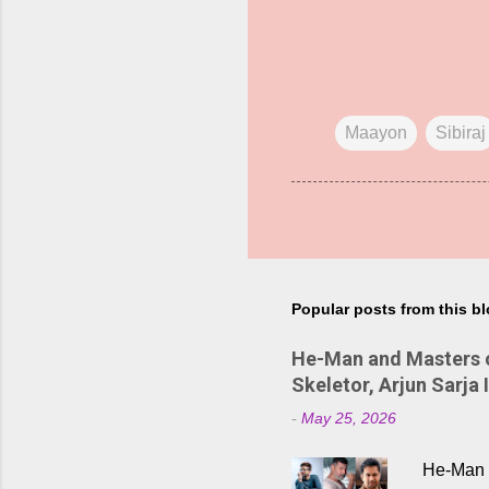
Maayon
Sibiraj
Popular posts from this b
He-Man and Masters of
Skeletor, Arjun Sarja 
-
May 25, 2026
He-Man a