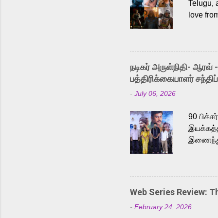
Telugu, 
love fro
the rece
Adding t
singer K
like “Be
நடிகர் அருள்நிதி- ஆரவ் 
Karthik 
பத்திரிக்கையாளர் சந்திப்
a strong
-
July 06, 2026
antagoni
Malayala
90 பிக்ச
இயக்கத்த
இணைந்து 
நடைபெற்ற
அருள்நித
'பருத்திவ
செய்திருக
Web Series Review: 
இளையராஜ
-
February 24, 2026
மேற்கொண்