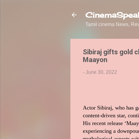
CinemaSpeak
Tamil cinema News, Revi
Sibiraj gifts gold
Maayon
-
June 30, 2022
Actor Sibiraj, who has ga
content-driven star, cont
His recent release ‘Maay
experiencing a downpour o
mythological aspects wit