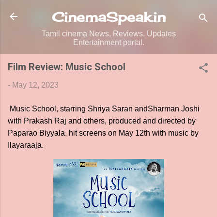
Skip to main content
CinemaSpeak.in
Tamil cinema News, Reviews, Updates
Entertainment portal.
Film Review: Music School
-
May 12, 2023
Music School, starring Shriya Saran andSharman Joshi
with Prakash Raj and others, produced and directed by
Paparao Biyyala, hit screens on May 12th with music by
Ilayaraaja.