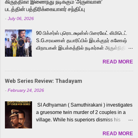
கிருத்திகா இணைந்து நடிக்கும் 'அருள்வான்'
strong excitement among Tamil audiences.
படத்தின் பத்திரிக்கையாளர் சந்திப்பு
Adding to the growing buzz is the film’s
-
July 06, 2026
powerful Tamil voice cast led by celebrated
playback singer Karthik, who lends his voice
90 பிக்சர்ஸ் புரொடக்ஷன்ஸ் பிரைவேட் லிமிடெட்
to the iconic superhero He-Man. Known for
S.G.சரவணன் தயாரிப்பில் இயக்குநர் கணேஷ்
memorable songs like “Behene De” from
விநாயகன் இயக்கத்தில் நடிகர்கள் அருள்நிதி -
Raavan, “Oru Maalai” from Ghajini, and
ஆரவ் ,ரம்யா பாண்டியன் -கிருத்திகா ஆகியோர்
“Mun Andhi” from 7 Aum Arivu, Karthik is
READ MORE
முக்கிய வேடத்தில் இணைந்து நடித்திருக்கும்
loved for his versatile voice and strong
'அருள்வான்' திரைப்படத்தினை
command over multiple languages, making
பத்திரிக்கையாளர் சந்திப்பு சென்னையில்
him a strong fit for the legendary character.
Web Series Review: Thadayam
நடைபெற்றது. இயக்குநர் கணேஷ் விநாயகன்
Adithya Menon, known for portraying
-
February 24, 2026
இயக்கத்தில் உருவாகியுள்ள 'அருள்வான்'
memorable antagonists across South Indian
திரைப்படத்தில் அருள்நிதி, ஆரவ், காளி
cinema, voices the menacing Skeletor
SI Adhyaman ( Samuthirakani ) investigates
வெங்கட், ரம்யா பாண்டியன், வி டி வி கணேஷ் ,
across the Tamil, Malayalam, and Telugu
a gruesome twin murder of 2 couples in a
ஜான் விஜய், பேபி கிருத்திகா, 'பருத்திவீரன்'
versions. Joining them is Action King Arjun...
village. While his superiors dismiss his
சரவணன், ஹரிஷ் உத்தமன் உள்ளிட்ட பலர்
intelligence, his senior officer Lakshmi (
நடித்திருக்கிறார்கள். எம். சுகுமார் ஒளிப்பதிவு
READ MORE
Sshivada ) believes in him and makes him
செய்திருக்கும் இந்த திரைப்படத்திற்கு ஜீ. வி.