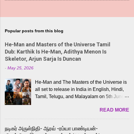
Popular posts from this blog
He-Man and Masters of the Universe Tamil
Dub: Karthik Is He-Man, Adithya Menon Is
Skeletor, Arjun Sarja Is Duncan
-
May 25, 2026
He-Man and The Masters of the Universe is
all set to release in India in English, Hindi,
Tamil, Telugu, and Malayalam on 5th June,
2026. While the English trailer has already
READ MORE
received a lot of love from cult He-Man fans
and offered audiences an exciting glimpse
into the world of Eternia, the recently
நடிகர் அருள்நிதி- ஆரவ் -ரம்யா பாண்டியன்-
released Tamil trailer has also generated