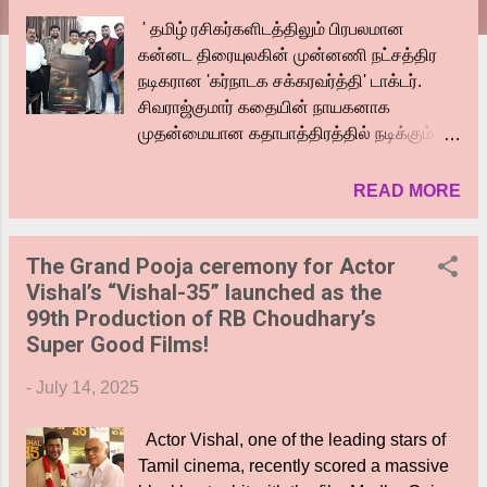
' தமிழ் ரசிகர்களிடத்திலும் பிரபலமான
கன்னட திரையுலகின் முன்னணி நட்சத்திர
நடிகரான 'கர்நாடக சக்கரவர்த்தி' டாக்டர்.
சிவராஜ்குமார் கதையின் நாயகனாக
முதன்மையான கதாபாத்திரத்தில் நடிக்கும்
பெயரிடப்படாத திரைப்படத்தில் அவர்
ஏற்றிருக்கும் கேரக்டர் லுக்கை, அவரது பிறந்த
READ MORE
நாளை முன்னிட்டு படக்குழுவினர்
மகிழ்ச்சியுடன் வெளியிட்டுள்ளனர். 'இடி
The Grand Pooja ceremony for Actor
மின்னல் காதல் 'படத்தின் மூலம் ரசிகர்களின்
Vishal’s “Vishal-35” launched as the
கவனத்தை ஈர்த்த இயக்குநர் பாலாஜி மாதவன்
99th Production of RB Choudhary’s
இயக்கத்தில் உருவாகும் பெயரிடப்படாத
Super Good Films!
திரைப்படத்தில் நடிகர் சிவராஜ்குமார்
கதையின் நாயகனாக நடிக்கிறார். இந்த
-
July 14, 2025
திரைப்படத்தில் அவருடன் இணைந்து
நடிக்கும் தமிழ் மற்றும் கன்னட திரையுலகின்
Actor Vishal, one of the leading stars of
நடிகர்கள், நடிகைகள் மற்றும் தொழில்நுட்ப
Tamil cinema, recently scored a massive
கலைஞர்கள் குறித்த விபரங்கள் விரைவில்