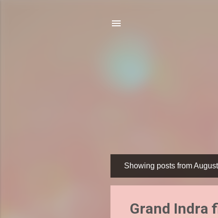
Showing posts from August
P
o
s
Grand Indra f
t