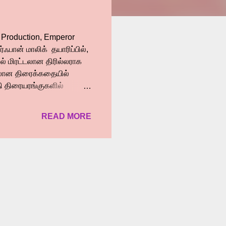
e Production, Emperor
்ஃபான் மாலிக் தயாரிப்பில்,
பில் மிரட்டலான திரில்லராக
்டலான திரைக்கதையில்
தி திரையரங்குகளில்
ியார் மாலில் படக்குழுவினர்
ரசிகர்கள் முன்னிலையில்
READ MORE
மல் பேசியதாவது…
ு. ஷூட் முடித்துத் தந்த
த போது, அட்டகாசமாக
ல் எனக்கு மிகப் பிடித்த