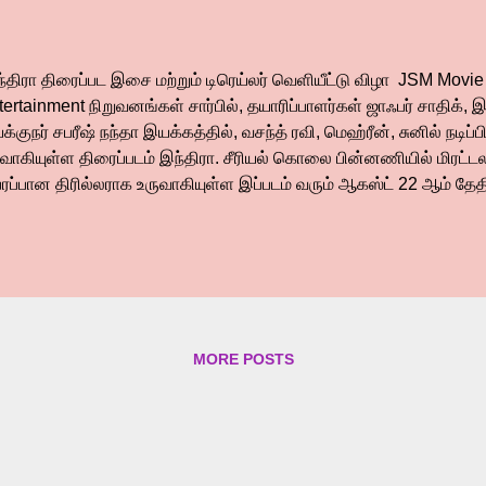
்திரா திரைப்பட இசை மற்றும் டிரெய்லர் வெளியீட்டு விழா JSM Movi
ertainment நிறுவனங்கள் சார்பில், தயாரிப்பாளர்கள் ஜாஃபர் சாதிக், இர
்குநர் சபரீஷ் நந்தா இயக்கத்தில், வசந்த் ரவி, மெஹ்ரீன், சுனில் நடிப்
ுவாகியுள்ள திரைப்படம் இந்திரா. சீரியல் கொலை பின்னணியில் மிரட
பரப்பான திரில்லராக உருவாகியுள்ள இப்படம் வரும் ஆகஸ்ட் 22 ஆம் தே
ளியாகிறது. இப்படத்தின் இசை மற்றும் டிரெய்லர் வெளியீட்டு விழா தன
ந்துகொள்ள, பத்திரிக்கை, ஊடக நண்பர்களுடன், ஆயிரக்கணக்கான 
லாகலமாக நடைபெற்றது. இவ்விழாவினில்.., இசையமைப்பாளர் அஜ்
்தப்படத்தின் கதை சொன்ன போதே சவாலாக இருக்கும் என்று தோன்றியத
து, எல்லோருடைய நடிப்பு, தொழில்நுட்ப குழுவின் உழைப்பைப் பார்த்
ுந்தது. நாமும் நிறைய உழைக்க வேண்டும் என்று தோன்றியது. உயிரே பாட
MORE POSTS
ல...