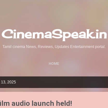
Skip to main content
CinemaSpeak.in
Tamil cinema News, Reviews, Updates Entertainment portal.
HOME
 13, 2025
ilm audio launch held!