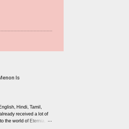
Menon Is
English, Hindi, Tamil,
lready received a lot of
o the world of Eternia,
t among Tamil audiences.