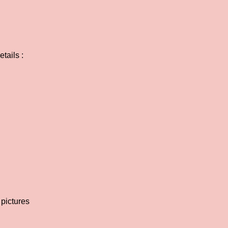
tails :
 pictures