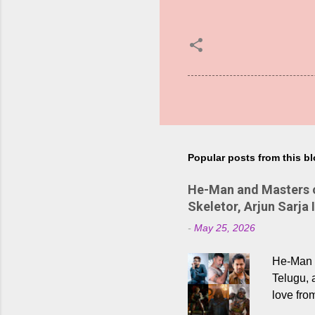
Popular posts from this b
He-Man and Masters of
Skeletor, Arjun Sarja 
-
May 25, 2026
He-Man a
Telugu, 
love fro
the rece