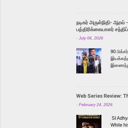
Adding t
singer K
like “Be
நடிகர் அருள்நிதி- ஆரவ் 
Karthik 
பத்திரிக்கையாளர் சந்திப்
a strong
-
July 06, 2026
antagoni
Malayala
90 பிக்ச
இயக்கத்த
இணைந்து 
நடைபெற்ற
அருள்நித
'பருத்திவ
செய்திருக
Web Series Review: 
இளையராஜ
-
February 24, 2026
மேற்கொண்
பிக்சர்ஸ
SI Adhya
இப்படத்த
While hi