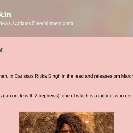
Skip to main content
.in
ews, Updates Entertainment portal.
ar
n, In Car stars Ritika Singh in the lead and releases om March 
 ( an uncle with 2 nephews), one of which is a jailbird, who deci
.