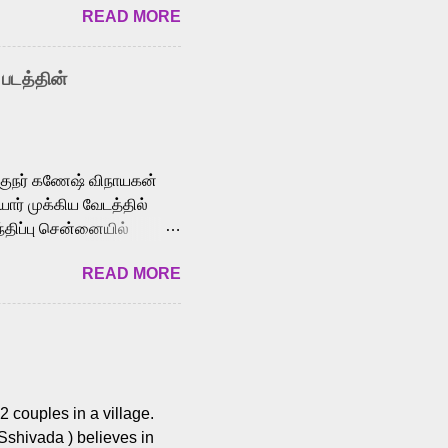
READ MORE
y celebrated playback
nown for memorable songs
i” from 7 Aum Arivu,
 படத்தின்
le languages, making him
aying memorable
cross the Tamil,
க்குநர் கணேஷ் விநாயகன்
ோர் முக்கிய வேடத்தில்
்திப்பு சென்னையில்
வான்' திரைப்படத்தில்
READ MORE
ய், பேபி கிருத்திகா,
. சுகுமார் ஒளிப்பதிவு
ிறார். லால்குடி
 பணிகளை
ம் இந்தத் திரைப்படத்தை 90
ன் தயாரித்திருக்கிறார்.
 couples in a village.
 Sshivada ) believes in