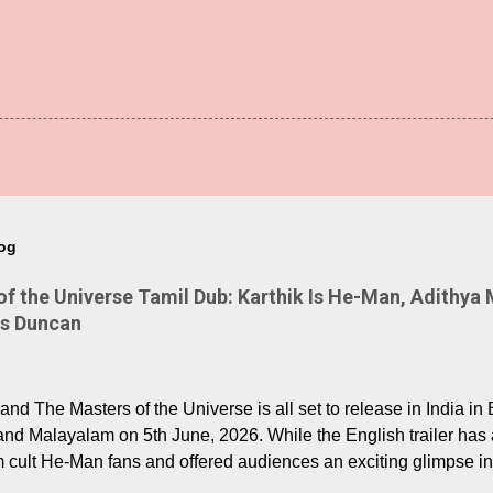
log
 the Universe Tamil Dub: Karthik Is He-Man, Adithya 
Is Duncan
nd The Masters of the Universe is all set to release in India in 
and Malayalam on 5th June, 2026. While the English trailer has a
m cult He-Man fans and offered audiences an exciting glimpse int
ntly released Tamil trailer has also generated strong excitemen