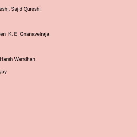
shi, Sajid Qureshi
een K. E. Gnanavelraja
: Harsh Warrdhan
yay
y