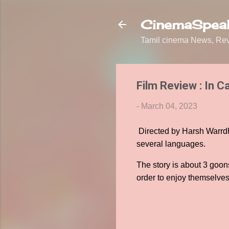
CinemaSpeak
Tamil cinema News, Revi
Film Review : In C
-
March 04, 2023
Directed by Harsh Warrdha
several languages.
The story is about 3 goons
order to enjoy themselves