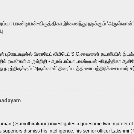
o the growing buzz is the film’s powerful Tamil voice cast led b
arthik, who lends his voice to the iconic superhero He-Man. K
hene De” from Raavan, “Oru Maalai” from Ghajini, and “Mun Andh
-ரம்யா பாண்டியன்-கிருத்திகா இணைந்து நடிக்கும் 'அருள்வான்'
is loved for his versatile voice and strong command over multip
பு
 fit for the legendary character. Adithya Menon, known for portr
sts across South Indian cinema, voices the menacing Skeletor a
m, and Telugu versions. Joining them is Action King Arjun...
ர்ஸ் புரொடக்ஷன்ஸ் பிரைவேட் லிமிடெட் S.G.சரவணன் தயாரிப்பில் இய
ில் நடிகர்கள் அருள்நிதி - ஆரவ் ,ரம்யா பாண்டியன் -கிருத்திகா ஆகிய
நடித்திருக்கும் 'அருள்வான்' திரைப்படத்தினை பத்திரிக்கையாளர் சந
து. இயக்குநர் கணேஷ் விநாயகன் இயக்கத்தில் உருவாகியுள்ள 'அருள்
ி, ஆரவ், காளி வெங்கட், ரம்யா பாண்டியன், வி டி வி கணேஷ் , ஜான் விஜ
ீரன்' சரவணன், ஹரிஷ் உத்தமன் உள்ளிட்ட பலர் நடித்திருக்கிறார்கள். எம்
்கும் இந்த திரைப்படத்திற்கு ஜீ. வி. பிரகாஷ் குமார் இசையமைத்திருக்க
Thadayam
ா கலை இயக்கத்தை கவனிக்க.. லாரன்ஸ் கிஷோர் படத் தொகுப்பு
டிருக்கிறார். கல்வியின் அவசியத்தை வலியுறுத்தி தயாராகி இருக்கு
் புரொடக்ஷன்ஸ் பிரைவேட் லிமிடெட் சார்பில் தயாரிப்பாளர் எஸ் ஜி சரவண
man ( Samuthirakani ) investigates a gruesome twin murder of 2
ை சக்தி பிலிம் ஃபேக்டரி நிறுவனம் சார்பில் சக்திவேலன் வழங...
s superiors dismiss his intelligence, his senior officer Lakshmi (