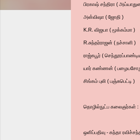
பிரகாஷ் சந்திரா ( அய்யாது
அன்விஷா ( ஜோதி )
K.R. விஜயா ( மூக்கம்மா )
R.சுந்தர்ராஜன் ( நச்சாளி )
ராஜ்கபூர் ( செந்தூரப்பாண்டி
யார் கண்ணன் ( பழையசோற
சிங்கம் புலி ( பஞ்சுபெட்டி )
தொழில்நுட்ப கலைஞர்கள் :
ஒளிப்பதிவு - கந்தா ரவிச்சந