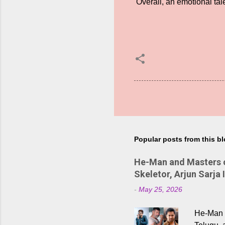
Overall, an emotional tal
Popular posts from this b
He-Man and Masters of
Skeletor, Arjun Sarja 
-
May 25, 2026
He-Man a