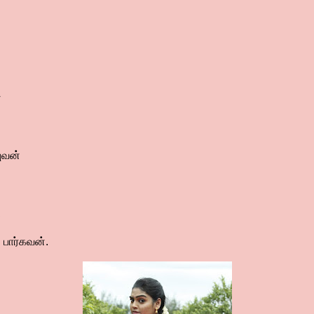
்
ுவன்
ி
 பார்கவன்.