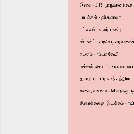
இசை - J.R. முருகானந்தம்
பாடல்கள் - நந்தலாலா
எட்டிடிங் - வளர்பாண்டி
ஸ்டண்ட் - சரவெடி சரவணன
நடனம் - ரம்யா தேவி
மக்கள் தொடர்பு - மணவை ப
தயாரிப்பு - பிரகாஷ் சந்திரா
கதை, வசனம் - M.சரக்குட்ட
திரைக்கதை, இயக்கம் - ரவி