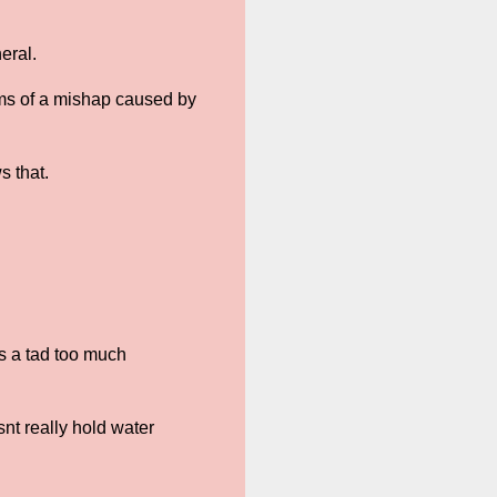
neral.
ims of a mishap caused by
s that.
is a tad too much
snt really hold water