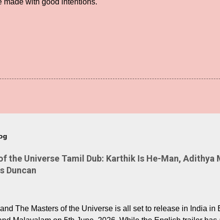
e made with good intentions.
log
 the Universe Tamil Dub: Karthik Is He-Man, Adithya 
Is Duncan
nd The Masters of the Universe is all set to release in India in 