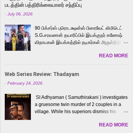
strong excitement among Tamil audiences.
படத்தின் பத்திரிக்கையாளர் சந்திப்பு
Adding to the growing buzz is the film’s
-
July 06, 2026
powerful Tamil voice cast led by celebrated
playback singer Karthik, who lends his voice
90 பிக்சர்ஸ் புரொடக்ஷன்ஸ் பிரைவேட் லிமிடெட்
to the iconic superhero He-Man. Known for
S.G.சரவணன் தயாரிப்பில் இயக்குநர் கணேஷ்
memorable songs like “Behene De” from
விநாயகன் இயக்கத்தில் நடிகர்கள் அருள்நிதி -
Raavan, “Oru Maalai” from Ghajini, and
ஆரவ் ,ரம்யா பாண்டியன் -கிருத்திகா ஆகியோர்
“Mun Andhi” from 7 Aum Arivu, Karthik is
READ MORE
முக்கிய வேடத்தில் இணைந்து நடித்திருக்கும்
loved for his versatile voice and strong
'அருள்வான்' திரைப்படத்தினை
command over multiple languages, making
பத்திரிக்கையாளர் சந்திப்பு சென்னையில்
him a strong fit for the legendary character.
Web Series Review: Thadayam
நடைபெற்றது. இயக்குநர் கணேஷ் விநாயகன்
Adithya Menon, known for portraying
-
February 24, 2026
இயக்கத்தில் உருவாகியுள்ள 'அருள்வான்'
memorable antagonists across South Indian
திரைப்படத்தில் அருள்நிதி, ஆரவ், காளி
cinema, voices the menacing Skeletor
SI Adhyaman ( Samuthirakani ) investigates
வெங்கட், ரம்யா பாண்டியன், வி டி வி கணேஷ் ,
across the Tamil, Malayalam, and Telugu
a gruesome twin murder of 2 couples in a
ஜான் விஜய், பேபி கிருத்திகா, 'பருத்திவீரன்'
versions. Joining them is Action King Arjun...
village. While his superiors dismiss his
சரவணன், ஹரிஷ் உத்தமன் உள்ளிட்ட பலர்
intelligence, his senior officer Lakshmi (
நடித்திருக்கிறார்கள். எம். சுகுமார் ஒளிப்பதிவு
READ MORE
Sshivada ) believes in him and makes him
செய்திருக்கும் இந்த திரைப்படத்திற்கு ஜீ. வி.
part of a special team to nab the culprits.