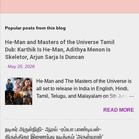
Popular posts from this blog
He-Man and Masters of the Universe Tamil
Dub: Karthik Is He-Man, Adithya Menon Is
Skeletor, Arjun Sarja Is Duncan
-
May 25, 2026
He-Man and The Masters of the Universe is
all set to release in India in English, Hindi,
Tamil, Telugu, and Malayalam on 5th June,
2026. While the English trailer has already
READ MORE
received a lot of love from cult He-Man fans
and offered audiences an exciting glimpse
into the world of Eternia, the recently
நடிகர் அருள்நிதி- ஆரவ் -ரம்யா பாண்டியன்-
released Tamil trailer has also generated
கிருத்திகா இணைந்து நடிக்கும் 'அருள்வான்'