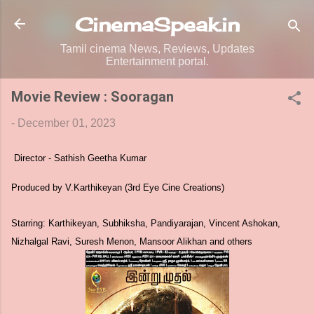
Skip to main content
CinemaSpeak.in
Tamil cinema News, Reviews, Updates
Entertainment portal.
Movie Review : Sooragan
-
December 01, 2023
Director - Sathish Geetha Kumar
Produced by V.Karthikeyan (3rd Eye Cine Creations)
Starring: Karthikeyan, Subhiksha, Pandiyarajan, Vincent Ashokan,
Nizhalgal Ravi, Suresh Menon, Mansoor Alikhan and others