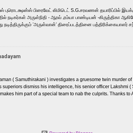
m, and Telugu versions. Joining them is Action King Arjun...
ர்ஸ் புரொடக்ஷன்ஸ் பிரைவேட் லிமிடெட் S.G.சரவணன் தயாரிப்பில் இய
ில் நடிகர்கள் அருள்நிதி - ஆரவ் ,ரம்யா பாண்டியன் -கிருத்திகா ஆகிய
நடித்திருக்கும் 'அருள்வான்' திரைப்படத்தினை பத்திரிக்கையாளர் சந
து. இயக்குநர் கணேஷ் விநாயகன் இயக்கத்தில் உருவாகியுள்ள 'அருள்
ி, ஆரவ், காளி வெங்கட், ரம்யா பாண்டியன், வி டி வி கணேஷ் , ஜான் விஜ
ீரன்' சரவணன், ஹரிஷ் உத்தமன் உள்ளிட்ட பலர் நடித்திருக்கிறார்கள். எம்
்கும் இந்த திரைப்படத்திற்கு ஜீ. வி. பிரகாஷ் குமார் இசையமைத்திருக்க
Thadayam
ா கலை இயக்கத்தை கவனிக்க.. லாரன்ஸ் கிஷோர் படத் தொகுப்பு
டிருக்கிறார். கல்வியின் அவசியத்தை வலியுறுத்தி தயாராகி இருக்கு
் புரொடக்ஷன்ஸ் பிரைவேட் லிமிடெட் சார்பில் தயாரிப்பாளர் எஸ் ஜி சரவண
man ( Samuthirakani ) investigates a gruesome twin murder of 2
ை சக்தி பிலிம் ஃபேக்டரி நிறுவனம் சார்பில் சக்திவேலன் வழங...
s superiors dismiss his intelligence, his senior officer Lakshmi (
makes him part of a special team to nab the culprits. Thanks to 
nages to trace possible suspects in a hamlet in a border town i
 dig deeper, several layers emerge which link the case to events
 the kiĺlers ? Do cops Adhyaman and Lakshmi manage to nab 
come in their way? The crime story allegedly based on true even
 cat -and- mouse investigative cop thriller. The first few episod