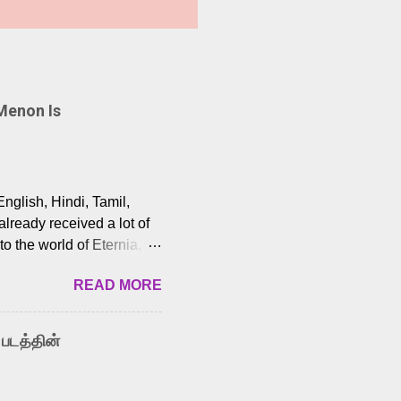
Menon Is
English, Hindi, Tamil,
lready received a lot of
o the world of Eternia,
t among Tamil audiences.
READ MORE
y celebrated playback
nown for memorable songs
i” from 7 Aum Arivu,
 படத்தின்
le languages, making him
aying memorable
cross the Tamil,