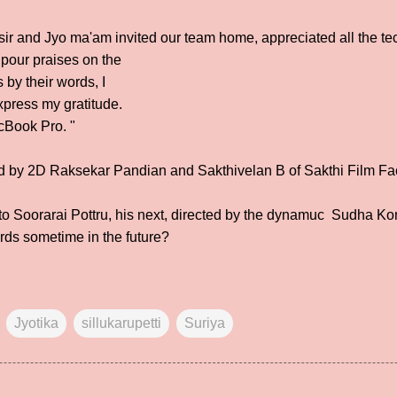
sir and Jyo ma'am invited our team home, appreciated all the te
 pour praises on the
 by their words, I
xpress my gratitude.
cBook Pro. "
d by 2D Raksekar Pandian and Sakthivelan B of Sakthi Film Fac
 to Soorarai Pottru, his next, directed by the dynamuc Sudha Kong
ards sometime in the future?
Jyotika
sillukarupetti
Suriya