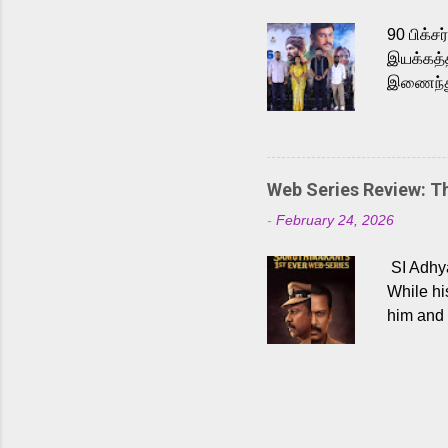
Malayala
90 பிக்ச
இயக்கத்த
இணைந்து 
நடைபெற்ற
அருள்நித
'பருத்திவ
செய்திருக
Web Series Review: 
இளையராஜ
-
February 24, 2026
மேற்கொண்
பிக்சர்ஸ
SI Adhya
இப்படத்த
While hi
him and 
force ma
begin to
Who are
dangers 
gripping