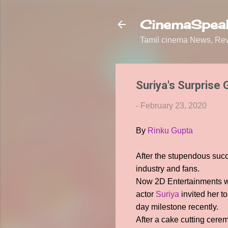
CinemaSpeak
Tamil cinema News, Revi
Suriya's Surprise 
-
February 23, 2020
By
Rinku Gupta
After the stupendous succ
industry and fans.
Now 2D Entertainments who
actor
Suriya
invited her t
day milestone recently.
After a cake cutting cerem