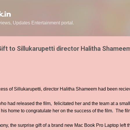
Skip to main content
.in
ews, Updates Entertainment portal.
Gift to Sillukarupetti director Halitha Shamee
ess of Sillukarupetti, director Halitha Shameem had been recie
 had released the film, felicitated her and the team at a small
o his home to congratulate her on the success of the film. The f
ony, the surprise gift of a brand new Mac Book Pro Laptop left t