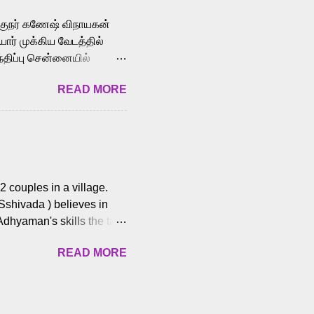
க்குநர் கணேஷ் விநாயகன்
ோர் முக்கிய வேடத்தில்
்திப்பு சென்னையில்
வான்' திரைப்படத்தில்
READ MORE
ய், பேபி கிருத்திகா,
. சுகுமார் ஒளிப்பதிவு
ிறார். லால்குடி
 பணிகளை
ம் இந்தத் திரைப்படத்தை 90
ன் தயாரித்திருக்கிறார்.
 couples in a village.
 Sshivada ) believes in
Adhyaman's skills the task
n Andhra Pradesh. As they
READ MORE
 dating back to 1995.
them? What obstacles and
ts is a slow burn but
es set the backdrop and