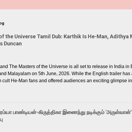
log
 the Universe Tamil Dub: Karthik Is He-Man, Adithya 
Is Duncan
nd The Masters of the Universe is all set to release in India in 
and Malayalam on 5th June, 2026. While the English trailer has a
m cult He-Man fans and offered audiences an exciting glimpse int
ntly released Tamil trailer has also generated strong excitemen
o the growing buzz is the film’s powerful Tamil voice cast led b
arthik, who lends his voice to the iconic superhero He-Man. K
hene De” from Raavan, “Oru Maalai” from Ghajini, and “Mun Andh
-ரம்யா பாண்டியன்-கிருத்திகா இணைந்து நடிக்கும் 'அருள்வான்'
is loved for his versatile voice and strong command over multip
பு
 fit for the legendary character. Adithya Menon, known for portr
sts across South Indian cinema, voices the menacing Skeletor a