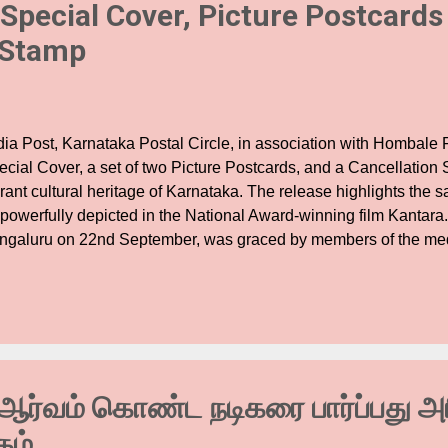
Special Cover, Picture Postcards
 Stamp
dia Post, Karnataka Postal Circle, in association with Hombale 
ecial Cover, a set of two Picture Postcards, and a Cancellation 
rant cultural heritage of Karnataka. The release highlights the s
 powerfully depicted in the National Award-winning film Kantara.
ngaluru on 22nd September, was graced by members of the medi
e Karnataka Circle. The unveiling was done by Kantara’s writer, 
etty, Sri Sandesh Mahadevappa, Director Postal Services (HQ),
rcle,Sri H M Manjesha, Chief Postmaster, Bengaluru GPO and P
 Hombale Films. The specially designed Cancellation Stamp, fea
tha Kola, added another layer of honour to the release, making i
tion that reflects Karnataka’s living traditions. Speaking on the
ஆர்வம் கொண்ட நடிகரை பார்ப்பது அர
red, “Kantara was cre...
கம்