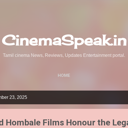
Skip to main content
CinemaSpeak.in
Tamil cinema News, Reviews, Updates Entertainment portal.
HOME
mber 23, 2025
nd Hombale Films Honour the Leg