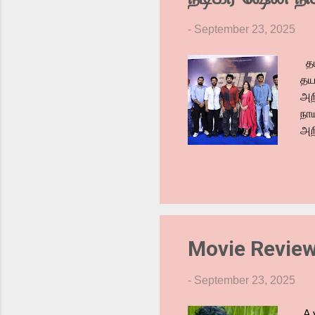
-
September 23, 2025
தய
தய
அறி
நா
அறி
வெ
அந
கு
இள
தி
என்
Movie Review
அன
-
September 23, 2025
A 