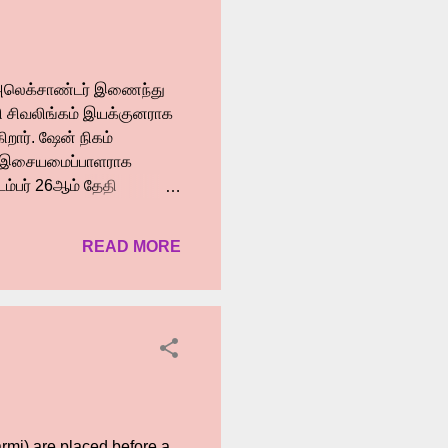
்ஜ் அலெக்சாண்டர் இணைந்து
னி சிவலிங்கம் இயக்குனராக
ிறார். ஷேன் நிகம்
்கர் இசையமைப்பாளராக
டம்பர் 26ஆம் தேதி
9.2025 அன்று நடைபெற்றது.
தயாரிப்பாளர் சாந்தோஷ் T.
READ MORE
கும் அனைத்து கலைஞர்களும்
ியோர் மிகவும்
 என்று நம்புகிறேன்
ப்பு கொடுத்த
rmi) are placed before a