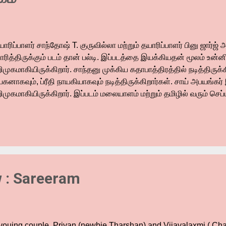
ாரிப்பாளர் சாந்தோஷ் T. குருவில்லா மற்றும் தயாரிப்பாளர் பினு ஜார
ாரித்திருக்கும் படம் தான் பல்டி. இப்படத்தை இயக்கியதன் மூலம் உன்
முகமாகியிருக்கிறார். சாந்தனு முக்கிய கதாபாத்திரத்தில் நடித்திருக்க
யகனாகவும், ப்ரீதி நாயகியாகவும் நடித்திருக்கிறார்கள். சாய் அபயங
முகமாகியிருக்கிறார். இப்படம் மலையாளம் மற்றும் தமிழில் வரும் செப்
ளியாகிறது. அதற்கான பத்திரிகையாளர் சந்திப்பு சென்னையில் 19.0
்த சந்திப்பில் கலந்து கொண்ட அப்படத்தின் கலைஞர்கள் பேசியதாவது 
ருவில்லா பேசும்போது, அனைவருக்கும் வணக்கம். இப்படத்தில் நடிக்
ம் திறமையாளர்கள். ஷேன் நிகம், சாந்தனு, சாய் அபயங்கர், உன்னி ஆக
றமையானவர்கள். அனைவரும் இப்படத்தை வெற்றிப் படமாக ஆக்குவீர்கள்
றார். தயாரிப்பாளர் பினு ஜார்ஜ் அலெக்சாண்டர் பேசும்போது, இந்த வாய்
 : Sareeram
ைவருக்கும் நன்றி. இப்படம் என்னுடைய கனவை நனவாகியிர...
youing couple, Priyan (newbie Tharshan) and Vijayalaxmi ( Cha