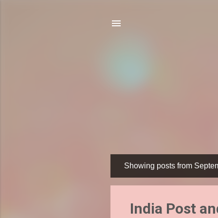
Showing posts from Septe
P
o
s
India Post a
t