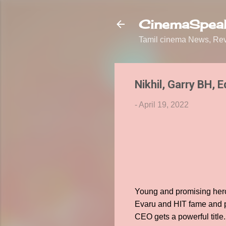
CinemaSpeak
Tamil cinema News, Revi
Nikhil, Garry BH, 
-
April 19, 2022
Young and promising hero 
Evaru and HIT fame and 
CEO gets a powerful title.