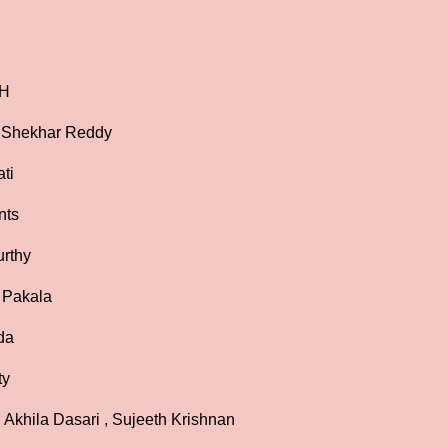
BH
a Shekhar Reddy
ati
ents
urthy
n Pakala
da
ty
Akhila Dasari , Sujeeth Krishnan