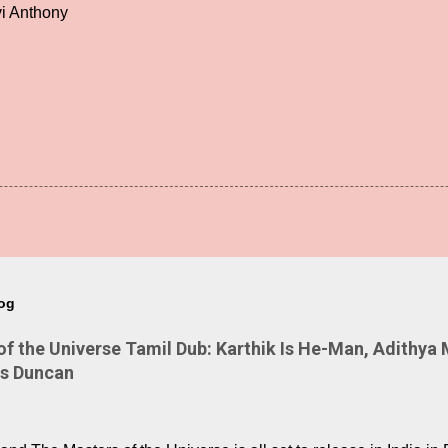
vi Anthony
log
 the Universe Tamil Dub: Karthik Is He-Man, Adithya 
Is Duncan