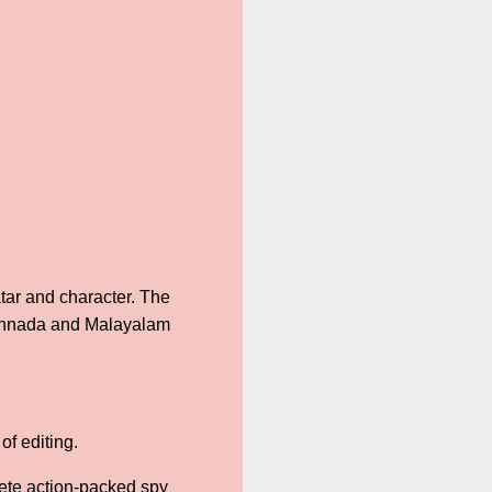
atar and character. The
 Kannada and Malayalam
f editing.
plete action-packed spy