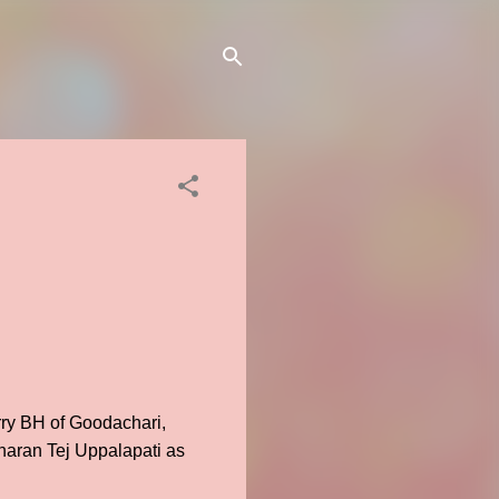
rry BH of Goodachari,
aran Tej Uppalapati as