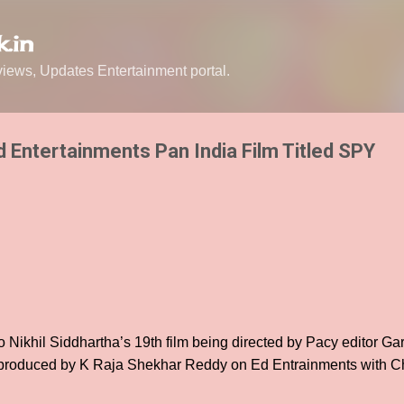
Skip to main content
.in
ews, Updates Entertainment portal.
Ed Entertainments Pan India Film Titled SPY
Nikhil Siddhartha’s 19th film being directed by Pacy editor Ga
produced by K Raja Shekhar Reddy on Ed Entrainments with Ch