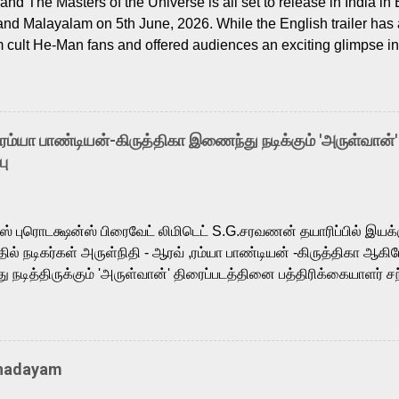
nd The Masters of the Universe is all set to release in India in 
and Malayalam on 5th June, 2026. While the English trailer has a
m cult He-Man fans and offered audiences an exciting glimpse int
ntly released Tamil trailer has also generated strong excitemen
o the growing buzz is the film’s powerful Tamil voice cast led b
arthik, who lends his voice to the iconic superhero He-Man. K
hene De” from Raavan, “Oru Maalai” from Ghajini, and “Mun Andh
-ரம்யா பாண்டியன்-கிருத்திகா இணைந்து நடிக்கும் 'அருள்வான்'
is loved for his versatile voice and strong command over multip
பு
 fit for the legendary character. Adithya Menon, known for portr
sts across South Indian cinema, voices the menacing Skeletor a
m, and Telugu versions. Joining them is Action King Arjun...
ர்ஸ் புரொடக்ஷன்ஸ் பிரைவேட் லிமிடெட் S.G.சரவணன் தயாரிப்பில் இய
ில் நடிகர்கள் அருள்நிதி - ஆரவ் ,ரம்யா பாண்டியன் -கிருத்திகா ஆகிய
நடித்திருக்கும் 'அருள்வான்' திரைப்படத்தினை பத்திரிக்கையாளர் சந
து. இயக்குநர் கணேஷ் விநாயகன் இயக்கத்தில் உருவாகியுள்ள 'அருள்
ி, ஆரவ், காளி வெங்கட், ரம்யா பாண்டியன், வி டி வி கணேஷ் , ஜான் விஜ
ீரன்' சரவணன், ஹரிஷ் உத்தமன் உள்ளிட்ட பலர் நடித்திருக்கிறார்கள். எம்
்கும் இந்த திரைப்படத்திற்கு ஜீ. வி. பிரகாஷ் குமார் இசையமைத்திருக்க
Thadayam
ா கலை இயக்கத்தை கவனிக்க.. லாரன்ஸ் கிஷோர் படத் தொகுப்பு