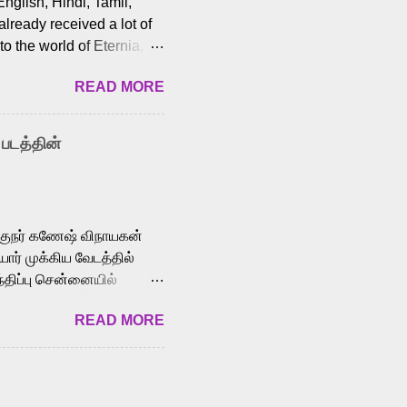
English, Hindi, Tamil,
lready received a lot of
o the world of Eternia,
t among Tamil audiences.
READ MORE
y celebrated playback
nown for memorable songs
i” from 7 Aum Arivu,
 படத்தின்
le languages, making him
aying memorable
cross the Tamil,
க்குநர் கணேஷ் விநாயகன்
ோர் முக்கிய வேடத்தில்
்திப்பு சென்னையில்
வான்' திரைப்படத்தில்
READ MORE
ய், பேபி கிருத்திகா,
. சுகுமார் ஒளிப்பதிவு
ிறார். லால்குடி
 பணிகளை