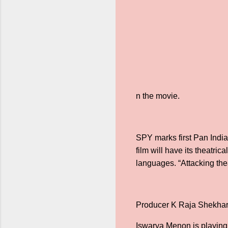
n the movie.
SPY marks first Pan India 
film will have its theatr
languages. “Attacking th
Producer K Raja Shekhar R
Iswarya Menon is playing t