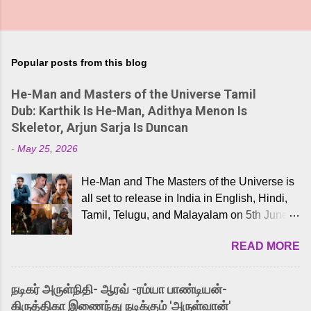
Popular posts from this blog
He-Man and Masters of the Universe Tamil
Dub: Karthik Is He-Man, Adithya Menon Is
Skeletor, Arjun Sarja Is Duncan
-
May 25, 2026
He-Man and The Masters of the Universe is
all set to release in India in English, Hindi,
Tamil, Telugu, and Malayalam on 5th June,
2026. While the English trailer has already
READ MORE
received a lot of love from cult He-Man fans
and offered audiences an exciting glimpse
into the world of Eternia, the recently
நடிகர் அருள்நிதி- ஆரவ் -ரம்யா பாண்டியன்-
released Tamil trailer has also generated
கிருத்திகா இணைந்து நடிக்கும் 'அருள்வான்'