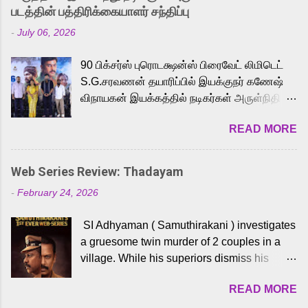
strong excitement among Tamil audiences.
படத்தின் பத்திரிக்கையாளர் சந்திப்பு
Adding to the growing buzz is the film’s
-
July 06, 2026
powerful Tamil voice cast led by celebrated
playback singer Karthik, who lends his voice
90 பிக்சர்ஸ் புரொடக்ஷன்ஸ் பிரைவேட் லிமிடெட்
to the iconic superhero He-Man. Known for
S.G.சரவணன் தயாரிப்பில் இயக்குநர் கணேஷ்
memorable songs like “Behene De” from
விநாயகன் இயக்கத்தில் நடிகர்கள் அருள்நிதி -
Raavan, “Oru Maalai” from Ghajini, and
ஆரவ் ,ரம்யா பாண்டியன் -கிருத்திகா ஆகியோர்
“Mun Andhi” from 7 Aum Arivu, Karthik is
READ MORE
முக்கிய வேடத்தில் இணைந்து நடித்திருக்கும்
loved for his versatile voice and strong
'அருள்வான்' திரைப்படத்தினை
command over multiple languages, making
பத்திரிக்கையாளர் சந்திப்பு சென்னையில்
him a strong fit for the legendary character.
Web Series Review: Thadayam
நடைபெற்றது. இயக்குநர் கணேஷ் விநாயகன்
Adithya Menon, known for portraying
-
February 24, 2026
இயக்கத்தில் உருவாகியுள்ள 'அருள்வான்'
memorable antagonists across South Indian
திரைப்படத்தில் அருள்நிதி, ஆரவ், காளி
cinema, voices the menacing Skeletor
SI Adhyaman ( Samuthirakani ) investigates
வெங்கட், ரம்யா பாண்டியன், வி டி வி கணேஷ் ,
across the Tamil, Malayalam, and Telugu
a gruesome twin murder of 2 couples in a
ஜான் விஜய், பேபி கிருத்திகா, 'பருத்திவீரன்'
versions. Joining them is Action King Arjun...
village. While his superiors dismiss his
சரவணன், ஹரிஷ் உத்தமன் உள்ளிட்ட பலர்
intelligence, his senior officer Lakshmi (
நடித்திருக்கிறார்கள். எம். சுகுமார் ஒளிப்பதிவு
READ MORE
Sshivada ) believes in him and makes him
செய்திருக்கும் இந்த திரைப்படத்திற்கு ஜீ. வி.
part of a special team to nab the culprits.