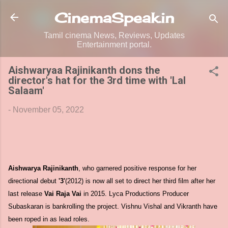
Skip to main content
CinemaSpeak.in
Tamil cinema News, Reviews, Updates
Entertainment portal.
Aishwaryaa Rajinikanth dons the
director's hat for the 3rd time with 'Lal
Salaam'
-
November 05, 2022
Aishwarya Rajinikanth
, who garnered positive response for her
directional debut
'3'
(2012) is now all set to direct her third film after her
last release
Vai Raja Vai
in 2015. Lyca Productions Producer
Subaskaran is bankrolling the project. Vishnu Vishal and Vikranth have
been roped in as lead roles.