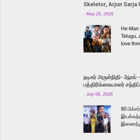
Skeletor, Arjun Sarja 
-
May 25, 2026
He-Man a
Telugu, 
love fro
the rece
Adding t
singer K
like “Be
நடிகர் அருள்நிதி- ஆரவ் 
Karthik 
பத்திரிக்கையாளர் சந்திப்
a strong
-
July 06, 2026
antagoni
Malayala
90 பிக்ச
இயக்கத்த
இணைந்து 
நடைபெற்ற
அருள்நித