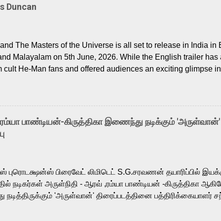
Is Duncan
nd The Masters of the Universe is all set to release in India in 
and Malayalam on 5th June, 2026. While the English trailer has a
m cult He-Man fans and offered audiences an exciting glimpse int
ntly released Tamil trailer has also generated strong excitemen
o the growing buzz is the film’s powerful Tamil voice cast led b
arthik, who lends his voice to the iconic superhero He-Man. K
hene De” from Raavan, “Oru Maalai” from Ghajini, and “Mun Andh
-ரம்யா பாண்டியன்-கிருத்திகா இணைந்து நடிக்கும் 'அருள்வான்'
is loved for his versatile voice and strong command over multip
பு
 fit for the legendary character. Adithya Menon, known for portr
sts across South Indian cinema, voices the menacing Skeletor a
m, and Telugu versions. Joining them is Action King Arjun...
ர்ஸ் புரொடக்ஷன்ஸ் பிரைவேட் லிமிடெட் S.G.சரவணன் தயாரிப்பில் இய
ில் நடிகர்கள் அருள்நிதி - ஆரவ் ,ரம்யா பாண்டியன் -கிருத்திகா ஆகிய
நடித்திருக்கும் 'அருள்வான்' திரைப்படத்தினை பத்திரிக்கையாளர் சந
து. இயக்குநர் கணேஷ் விநாயகன் இயக்கத்தில் உருவாகியுள்ள 'அருள்
ி, ஆரவ், காளி வெங்கட், ரம்யா பாண்டியன், வி டி வி கணேஷ் , ஜான் விஜ