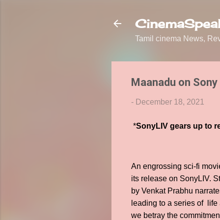
CinemaSpeak
Tamil cinema News, Revi
Maanadu on Sony 
-
December 18, 2021
*
SonyLIV gears up to r
An engrossing sci-fi movi
its release on SonyLIV. S
by Venkat Prabhu narrates
leading to a series of li
we betray the commitment 