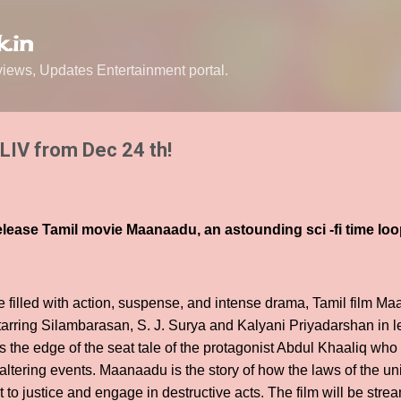
Skip to main content
.in
ews, Updates Entertainment portal.
LIV from Dec 24 th!
elease Tamil movie Maanaadu, an astounding sci -fi time l
e filled with action, suspense, and intense drama, Tamil film Ma
tarring Silambarasan, S. J. Surya and Kalyani Priyadarshan in lea
 the edge of the seat tale of the protagonist Abdul Khaaliq who 
fe altering events. Maanaadu is the story of how the laws of the
to justice and engage in destructive acts. The film will be str