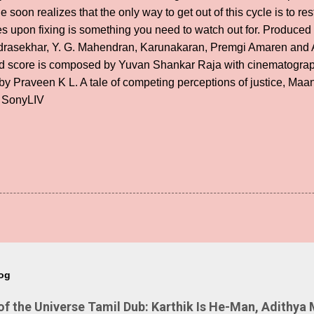
 soon realizes that the only way to get out of this cycle is to re
s upon fixing is something you need to watch out for. Produced
andrasekhar, Y. G. Mahendran, Karunakaran, Premgi Amaren and A
and score is composed by Yuvan Shankar Raja with cinematogra
by Praveen K L. A tale of competing perceptions of justice, Ma
n SonyLIV
log
 the Universe Tamil Dub: Karthik Is He-Man, Adithya 