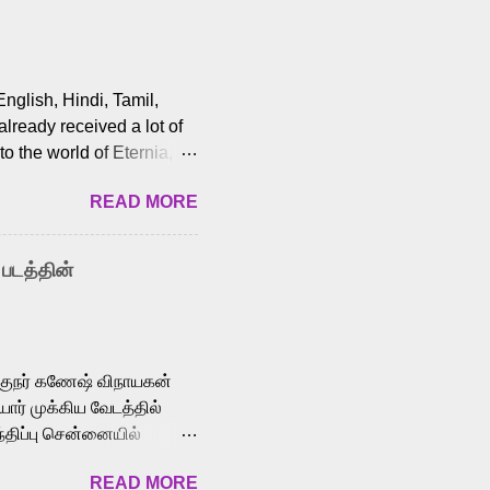
English, Hindi, Tamil,
lready received a lot of
o the world of Eternia,
t among Tamil audiences.
READ MORE
y celebrated playback
nown for memorable songs
i” from 7 Aum Arivu,
 படத்தின்
le languages, making him
aying memorable
cross the Tamil,
க்குநர் கணேஷ் விநாயகன்
ோர் முக்கிய வேடத்தில்
்திப்பு சென்னையில்
வான்' திரைப்படத்தில்
READ MORE
ய், பேபி கிருத்திகா,