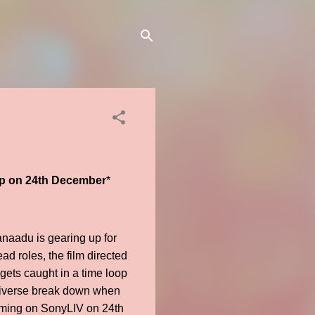
oop on 24th December
*
anaadu is gearing up for
d roles, the film directed
gets caught in a time loop
 universe break down when
eaming on SonyLIV on 24th