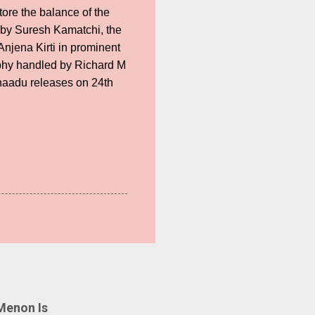
store the balance of the
 by Suresh Kamatchi, the
njena Kirti in prominent
phy handled by Richard M
anaadu releases on 24th
Menon Is