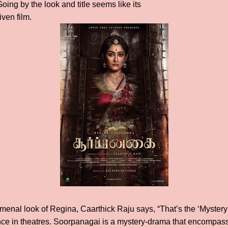
" Going by the look and title seems like its
iven film.
nal look of Regina, Caarthick Raju says, “That’s the ‘Mystery’
nce in theatres. Soorpanagai is a mystery-drama that encompass