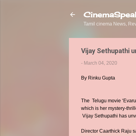
CinemaSpeak
Tamil cinema News, Revi
Vijay Sethupathi u
-
March 04, 2020
By Rinku Gupta
The Telugu movie ‘Evaru’
which is her mystery-thril
Vijay Sethupathi has unvei
Director Caarthick Raju s