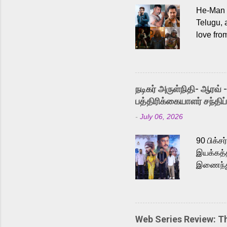
He-Man a
Telugu, 
love fro
the rece
Adding t
singer K
like “Be
நடிகர் அருள்நிதி- ஆரவ் 
Karthik 
பத்திரிக்கையாளர் சந்திப்
a strong
-
July 06, 2026
antagoni
Malayala
90 பிக்ச
இயக்கத்த
இணைந்து 
நடைபெற்ற
அருள்நித
'பருத்திவ
செய்திருக
Web Series Review: 
இளையராஜ