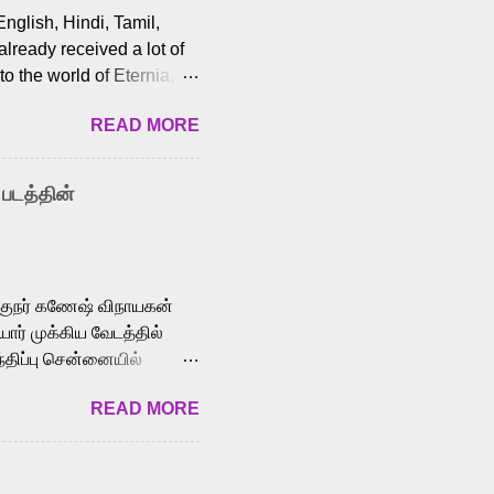
English, Hindi, Tamil,
lready received a lot of
o the world of Eternia,
t among Tamil audiences.
READ MORE
y celebrated playback
nown for memorable songs
i” from 7 Aum Arivu,
 படத்தின்
le languages, making him
aying memorable
cross the Tamil,
க்குநர் கணேஷ் விநாயகன்
ோர் முக்கிய வேடத்தில்
்திப்பு சென்னையில்
வான்' திரைப்படத்தில்
READ MORE
ய், பேபி கிருத்திகா,
. சுகுமார் ஒளிப்பதிவு
ிறார். லால்குடி
 பணிகளை