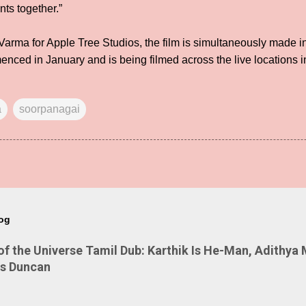
ts together.”
arma for Apple Tree Studios, the film is simultaneously made i
menced in January and is being filmed across the live locations 
a
soorpanagai
log
 the Universe Tamil Dub: Karthik Is He-Man, Adithya 
Is Duncan