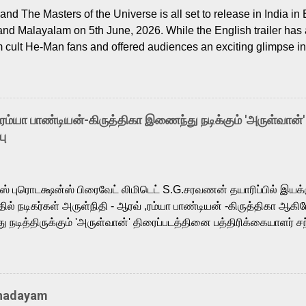
nd The Masters of the Universe is all set to release in India in 
and Malayalam on 5th June, 2026. While the English trailer has a
m cult He-Man fans and offered audiences an exciting glimpse int
ntly released Tamil trailer has also generated strong excitemen
o the growing buzz is the film’s powerful Tamil voice cast led b
arthik, who lends his voice to the iconic superhero He-Man. K
hene De” from Raavan, “Oru Maalai” from Ghajini, and “Mun Andh
-ரம்யா பாண்டியன்-கிருத்திகா இணைந்து நடிக்கும் 'அருள்வான்'
is loved for his versatile voice and strong command over multip
பு
 fit for the legendary character. Adithya Menon, known for portr
sts across South Indian cinema, voices the menacing Skeletor a
m, and Telugu versions. Joining them is Action King Arjun...
ர்ஸ் புரொடக்ஷன்ஸ் பிரைவேட் லிமிடெட் S.G.சரவணன் தயாரிப்பில் இய
ில் நடிகர்கள் அருள்நிதி - ஆரவ் ,ரம்யா பாண்டியன் -கிருத்திகா ஆகிய
நடித்திருக்கும் 'அருள்வான்' திரைப்படத்தினை பத்திரிக்கையாளர் சந
து. இயக்குநர் கணேஷ் விநாயகன் இயக்கத்தில் உருவாகியுள்ள 'அருள்
ி, ஆரவ், காளி வெங்கட், ரம்யா பாண்டியன், வி டி வி கணேஷ் , ஜான் விஜ
ீரன்' சரவணன், ஹரிஷ் உத்தமன் உள்ளிட்ட பலர் நடித்திருக்கிறார்கள். எம்
்கும் இந்த திரைப்படத்திற்கு ஜீ. வி. பிரகாஷ் குமார் இசையமைத்திருக்க
Thadayam
ா கலை இயக்கத்தை கவனிக்க.. லாரன்ஸ் கிஷோர் படத் தொகுப்பு