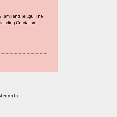
n Tamil and Telugu. The
including Courtallam.
Menon Is