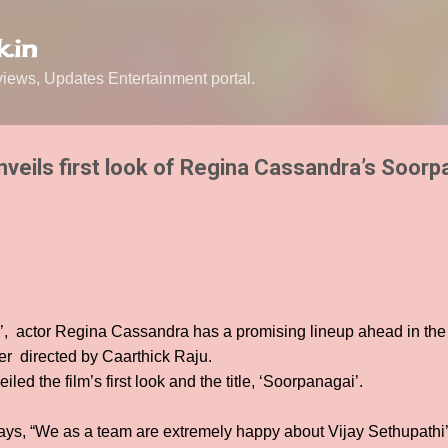
Skip to main content
.in
ews, Updates Entertainment portal.
nveils first look of Regina Cassandra’s Soorp
, actor Regina Cassandra has a promising lineup ahead in the
ler directed by Caarthick Raju.
led the film’s first look and the title, ‘Soorpanagai’.
ays, “We as a team are extremely happy about Vijay Sethupathi’