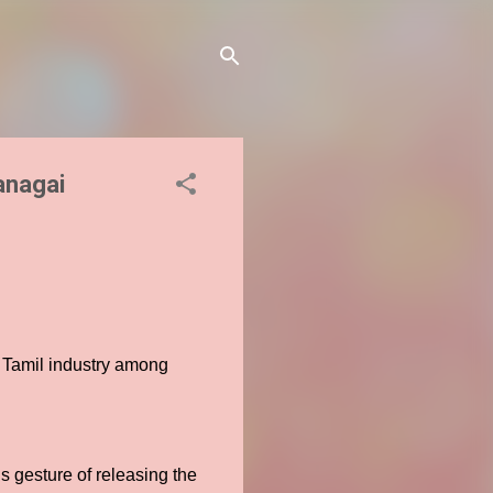
anagai
 Tamil industry among
s gesture of releasing the