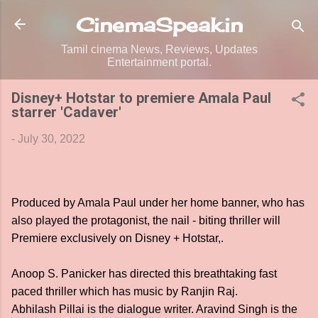
Skip to main content
CinemaSpeak.in
Tamil cinema News, Reviews, Updates
Entertainment portal.
Disney+ Hotstar to premiere Amala Paul
starrer 'Cadaver'
-
July 30, 2022
Produced by Amala Paul under her home banner, who has
also played the protagonist, the nail - biting thriller will
Premiere exclusively on Disney + Hotstar,.
Anoop S. Panicker has directed this breathtaking fast
paced thriller which has music by Ranjin Raj.
Abhilash Pillai is the dialogue writer. Aravind Singh is the