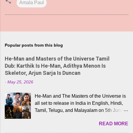
Amala Paul
Popular posts from this blog
He-Man and Masters of the Universe Tamil
Dub: Karthik Is He-Man, Adithya Menon Is
Skeletor, Arjun Sarja Is Duncan
-
May 25, 2026
He-Man and The Masters of the Universe is
all set to release in India in English, Hindi,
Tamil, Telugu, and Malayalam on 5th June,
2026. While the English trailer has already
READ MORE
received a lot of love from cult He-Man fans
and offered audiences an exciting glimpse