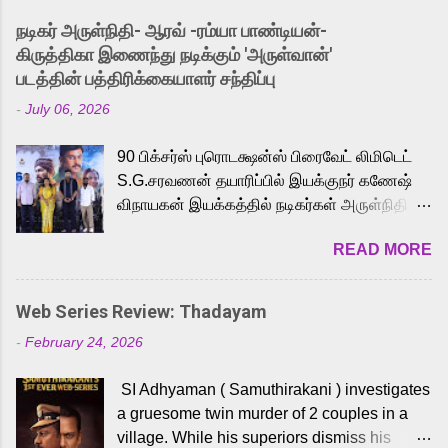
into the world of Eternia, the recently
நடிகர் அருள்நிதி- ஆரவ் -ரம்யா பாண்டியன்-
released Tamil trailer has also generated
கிருத்திகா இணைந்து நடிக்கும் 'அருள்வான்'
strong excitement among Tamil audiences.
படத்தின் பத்திரிக்கையாளர் சந்திப்பு
Adding to the growing buzz is the film’s
-
July 06, 2026
powerful Tamil voice cast led by celebrated
playback singer Karthik, who lends his voice
90 பிக்சர்ஸ் புரொடக்ஷன்ஸ் பிரைவேட் லிமிடெட்
to the iconic superhero He-Man. Known for
S.G.சரவணன் தயாரிப்பில் இயக்குநர் கணேஷ்
memorable songs like “Behene De” from
விநாயகன் இயக்கத்தில் நடிகர்கள் அருள்நிதி -
Raavan, “Oru Maalai” from Ghajini, and
ஆரவ் ,ரம்யா பாண்டியன் -கிருத்திகா ஆகியோர்
“Mun Andhi” from 7 Aum Arivu, Karthik is
READ MORE
முக்கிய வேடத்தில் இணைந்து நடித்திருக்கும்
loved for his versatile voice and strong
'அருள்வான்' திரைப்படத்தினை
command over multiple languages, making
பத்திரிக்கையாளர் சந்திப்பு சென்னையில்
him a strong fit for the legendary character.
Web Series Review: Thadayam
நடைபெற்றது. இயக்குநர் கணேஷ் விநாயகன்
Adithya Menon, known for portraying
-
February 24, 2026
இயக்கத்தில் உருவாகியுள்ள 'அருள்வான்'
memorable antagonists across South Indian
திரைப்படத்தில் அருள்நிதி, ஆரவ், காளி
cinema, voices the menacing Skeletor
SI Adhyaman ( Samuthirakani ) investigates
வெங்கட், ரம்யா பாண்டியன், வி டி வி கணேஷ் ,
across the Tamil, Malayalam, and Telugu
a gruesome twin murder of 2 couples in a
ஜான் விஜய், பேபி கிருத்திகா, 'பருத்திவீரன்'
versions. Joining them is Action King Arjun...
village. While his superiors dismiss his
சரவணன், ஹரிஷ் உத்தமன் உள்ளிட்ட பலர்