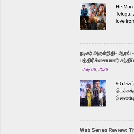
He-Man a
Telugu, 
love fro
the rece
Adding t
singer K
like “Be
நடிகர் அருள்நிதி- ஆரவ் 
Karthik 
பத்திரிக்கையாளர் சந்திப்
a strong
-
July 06, 2026
antagoni
Malayala
90 பிக்ச
இயக்கத்த
இணைந்து 
நடைபெற்ற
அருள்நித
'பருத்திவ
செய்திருக
Web Series Review: 
இளையராஜ