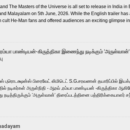
nd The Masters of the Universe is all set to release in India in 
and Malayalam on 5th June, 2026. While the English trailer has a
m cult He-Man fans and offered audiences an exciting glimpse int
ntly released Tamil trailer has also generated strong excitemen
o the growing buzz is the film’s powerful Tamil voice cast led b
arthik, who lends his voice to the iconic superhero He-Man. K
hene De” from Raavan, “Oru Maalai” from Ghajini, and “Mun Andh
-ரம்யா பாண்டியன்-கிருத்திகா இணைந்து நடிக்கும் 'அருள்வான்'
is loved for his versatile voice and strong command over multip
பு
 fit for the legendary character. Adithya Menon, known for portr
sts across South Indian cinema, voices the menacing Skeletor a
m, and Telugu versions. Joining them is Action King Arjun...
ர்ஸ் புரொடக்ஷன்ஸ் பிரைவேட் லிமிடெட் S.G.சரவணன் தயாரிப்பில் இய
ில் நடிகர்கள் அருள்நிதி - ஆரவ் ,ரம்யா பாண்டியன் -கிருத்திகா ஆகிய
நடித்திருக்கும் 'அருள்வான்' திரைப்படத்தினை பத்திரிக்கையாளர் சந
து. இயக்குநர் கணேஷ் விநாயகன் இயக்கத்தில் உருவாகியுள்ள 'அருள்
ி, ஆரவ், காளி வெங்கட், ரம்யா பாண்டியன், வி டி வி கணேஷ் , ஜான் விஜ
ீரன்' சரவணன், ஹரிஷ் உத்தமன் உள்ளிட்ட பலர் நடித்திருக்கிறார்கள். எம்
்கும் இந்த திரைப்படத்திற்கு ஜீ. வி. பிரகாஷ் குமார் இசையமைத்திருக்க
Thadayam
ா கலை இயக்கத்தை கவனிக்க.. லாரன்ஸ் கிஷோர் படத் தொகுப்பு