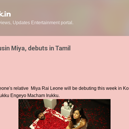
Skip to main content
.in
ews, Updates Entertainment portal.
sin Miya, debuts in Tamil
one's relative Miya Rai Leone will be debuting this week in Ko
nukku Engeyo Macham Irukku.