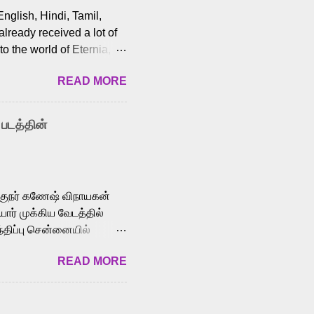
English, Hindi, Tamil,
lready received a lot of
o the world of Eternia,
t among Tamil audiences.
READ MORE
y celebrated playback
nown for memorable songs
i” from 7 Aum Arivu,
 படத்தின்
le languages, making him
aying memorable
cross the Tamil,
க்குநர் கணேஷ் விநாயகன்
ோர் முக்கிய வேடத்தில்
்திப்பு சென்னையில்
வான்' திரைப்படத்தில்
READ MORE
ய், பேபி கிருத்திகா,
. சுகுமார் ஒளிப்பதிவு
ிறார். லால்குடி
 பணிகளை