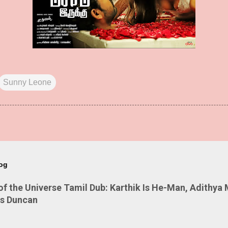
Sunny Leone
log
 the Universe Tamil Dub: Karthik Is He-Man, Adithya 
Is Duncan