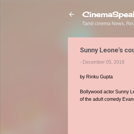
CinemaSpeak
Tamil cinema News, Revi
Sunny Leone's cou
-
December 05, 2018
by Rinku Gupta
Bollywood actor Sunny Le
of the adult comedy Eva