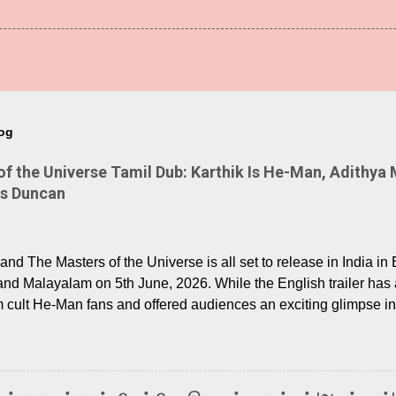
log
 the Universe Tamil Dub: Karthik Is He-Man, Adithya 
Is Duncan
nd The Masters of the Universe is all set to release in India in 
and Malayalam on 5th June, 2026. While the English trailer has a
m cult He-Man fans and offered audiences an exciting glimpse int
ntly released Tamil trailer has also generated strong excitemen
o the growing buzz is the film’s powerful Tamil voice cast led b
arthik, who lends his voice to the iconic superhero He-Man. K
hene De” from Raavan, “Oru Maalai” from Ghajini, and “Mun Andh