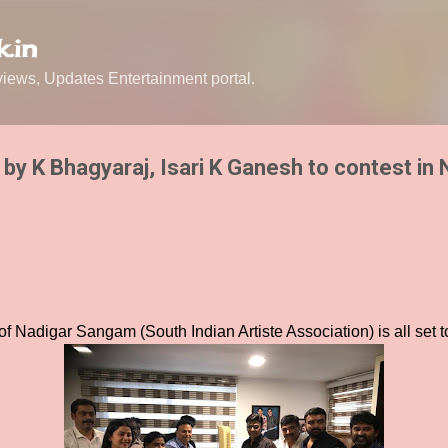
Skip to main content
.in
ews, Updates Entertainment portal.
y K Bhagyaraj, Isari K Ganesh to contest in 
of Nadigar Sangam (South Indian Artiste Association) is all set