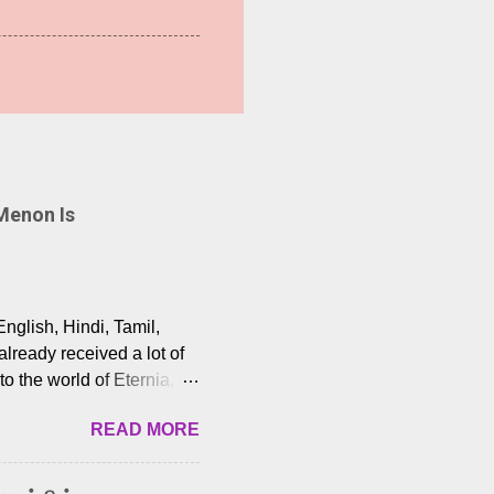
Menon Is
English, Hindi, Tamil,
lready received a lot of
o the world of Eternia,
t among Tamil audiences.
READ MORE
y celebrated playback
nown for memorable songs
i” from 7 Aum Arivu,