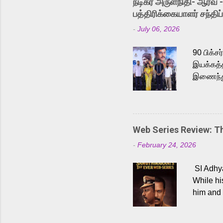
நடிகர் அருள்நிதி- ஆரவ் 
Karthik 
பத்திரிக்கையாளர் சந்திப்
a strong
-
July 06, 2026
antagoni
Malayala
90 பிக்ச
இயக்கத்த
இணைந்து 
நடைபெற்ற
அருள்நித
'பருத்திவ
செய்திருக
Web Series Review: 
இளையராஜ
-
February 24, 2026
மேற்கொண்
பிக்சர்ஸ
SI Adhya
இப்படத்த
While hi
him and 
force ma
begin to