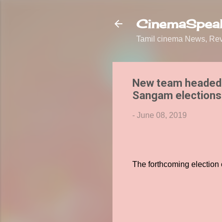
CinemaSpeak
Tamil cinema News, Revi
New team headed b
Sangam elections
-
June 08, 2019
The forthcoming election 