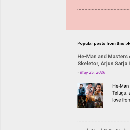
Popular posts from this b
He-Man and Masters of
Skeletor, Arjun Sarja 
-
May 25, 2026
He-Man a
Telugu, 
love fro
the rece
Adding t
singer K
like “Be