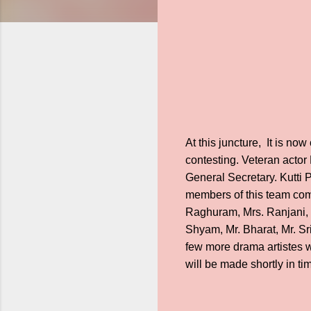
At this juncture, It is n
contesting. Veteran actor 
General Secretary. Kutti 
members of this team com
Raghuram, Mrs. Ranjani, 
Shyam, Mr. Bharat, Mr. Sr
few more drama artistes w
will be made shortly in ti