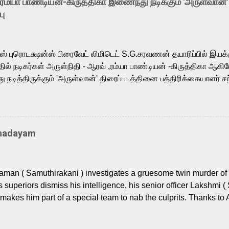
-ரம்யா பாண்டியன்-கிருத்திகா இணைந்து நடிக்கும் 'அருள்வான்'
is loved for his versatile voice and strong command over multip
பு
 fit for the legendary character. Adithya Menon, known for portr
sts across South Indian cinema, voices the menacing Skeletor a
m, and Telugu versions. Joining them is Action King Arjun...
ர்ஸ் புரொடக்ஷன்ஸ் பிரைவேட் லிமிடெட் S.G.சரவணன் தயாரிப்பில் இய
ில் நடிகர்கள் அருள்நிதி - ஆரவ் ,ரம்யா பாண்டியன் -கிருத்திகா ஆகிய
நடித்திருக்கும் 'அருள்வான்' திரைப்படத்தினை பத்திரிக்கையாளர் சந
து. இயக்குநர் கணேஷ் விநாயகன் இயக்கத்தில் உருவாகியுள்ள 'அருள்
ி, ஆரவ், காளி வெங்கட், ரம்யா பாண்டியன், வி டி வி கணேஷ் , ஜான் விஜ
ீரன்' சரவணன், ஹரிஷ் உத்தமன் உள்ளிட்ட பலர் நடித்திருக்கிறார்கள். எம்
்கும் இந்த திரைப்படத்திற்கு ஜீ. வி. பிரகாஷ் குமார் இசையமைத்திருக்க
Thadayam
ா கலை இயக்கத்தை கவனிக்க.. லாரன்ஸ் கிஷோர் படத் தொகுப்பு
டிருக்கிறார். கல்வியின் அவசியத்தை வலியுறுத்தி தயாராகி இருக்கு
் புரொடக்ஷன்ஸ் பிரைவேட் லிமிடெட் சார்பில் தயாரிப்பாளர் எஸ் ஜி சரவண
man ( Samuthirakani ) investigates a gruesome twin murder of 2
ை சக்தி பிலிம் ஃபேக்டரி நிறுவனம் சார்பில் சக்திவேலன் வழங...
s superiors dismiss his intelligence, his senior officer Lakshmi (
makes him part of a special team to nab the culprits. Thanks to 
nages to trace possible suspects in a hamlet in a border town i
 dig deeper, several layers emerge which link the case to events