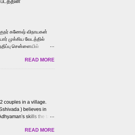
 படத்தின்
le languages, making him
aying memorable
cross the Tamil,
க்குநர் கணேஷ் விநாயகன்
ோர் முக்கிய வேடத்தில்
்திப்பு சென்னையில்
வான்' திரைப்படத்தில்
READ MORE
ய், பேபி கிருத்திகா,
. சுகுமார் ஒளிப்பதிவு
ிறார். லால்குடி
 பணிகளை
ம் இந்தத் திரைப்படத்தை 90
ன் தயாரித்திருக்கிறார்.
 couples in a village.
 Sshivada ) believes in
Adhyaman's skills the task
n Andhra Pradesh. As they
READ MORE
 dating back to 1995.