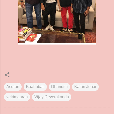
Asuran
Baahubali
Dhanush
Karan Johar
vetrimaaran
Vijay Deverakonda