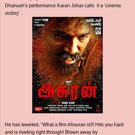
Dhanush's performance Karan Johar calls it a 'cinema
victory' .
He has tweeted, "What a film #Asuran is!!! Hits you hard
and is riveting right through! Blown away by