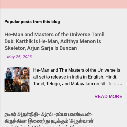
Popular posts from this blog
He-Man and Masters of the Universe Tamil
Dub: Karthik Is He-Man, Adithya Menon Is
Skeletor, Arjun Sarja Is Duncan
-
May 25, 2026
He-Man and The Masters of the Universe is
all set to release in India in English, Hindi,
Tamil, Telugu, and Malayalam on 5th June,
2026. While the English trailer has already
READ MORE
received a lot of love from cult He-Man fans
and offered audiences an exciting glimpse
into the world of Eternia, the recently
நடிகர் அருள்நிதி- ஆரவ் -ரம்யா பாண்டியன்-
released Tamil trailer has also generated
கிருத்திகா இணைந்து நடிக்கும் 'அருள்வான்'
strong excitement among Tamil audiences.