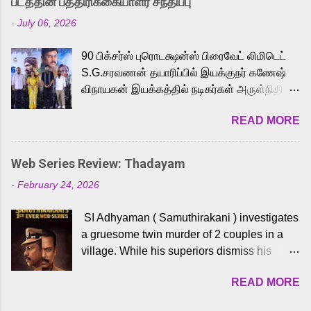
படத்தின் பத்திரிக்கையாளர் சந்திப்பு
Adding to the growing buzz is the film’s
-
July 06, 2026
powerful Tamil voice cast led by celebrated
playback singer Karthik, who lends his voice
90 பிக்சர்ஸ் புரொடக்ஷன்ஸ் பிரைவேட் லிமிடெட்
to the iconic superhero He-Man. Known for
S.G.சரவணன் தயாரிப்பில் இயக்குநர் கணேஷ்
memorable songs like “Behene De” from
விநாயகன் இயக்கத்தில் நடிகர்கள் அருள்நிதி -
Raavan, “Oru Maalai” from Ghajini, and
ஆரவ் ,ரம்யா பாண்டியன் -கிருத்திகா ஆகியோர்
“Mun Andhi” from 7 Aum Arivu, Karthik is
READ MORE
முக்கிய வேடத்தில் இணைந்து நடித்திருக்கும்
loved for his versatile voice and strong
'அருள்வான்' திரைப்படத்தினை
command over multiple languages, making
பத்திரிக்கையாளர் சந்திப்பு சென்னையில்
him a strong fit for the legendary character.
Web Series Review: Thadayam
நடைபெற்றது. இயக்குநர் கணேஷ் விநாயகன்
Adithya Menon, known for portraying
-
February 24, 2026
இயக்கத்தில் உருவாகியுள்ள 'அருள்வான்'
memorable antagonists across South Indian
திரைப்படத்தில் அருள்நிதி, ஆரவ், காளி
cinema, voices the menacing Skeletor
SI Adhyaman ( Samuthirakani ) investigates
வெங்கட், ரம்யா பாண்டியன், வி டி வி கணேஷ் ,
across the Tamil, Malayalam, and Telugu
a gruesome twin murder of 2 couples in a
ஜான் விஜய், பேபி கிருத்திகா, 'பருத்திவீரன்'
versions. Joining them is Action King Arjun...
village. While his superiors dismiss his
சரவணன், ஹரிஷ் உத்தமன் உள்ளிட்ட பலர்
intelligence, his senior officer Lakshmi (
நடித்திருக்கிறார்கள். எம். சுகுமார் ஒளிப்பதிவு
READ MORE
Sshivada ) believes in him and makes him
செய்திருக்கும் இந்த திரைப்படத்திற்கு ஜீ. வி.
part of a special team to nab the culprits.
பிரகாஷ் குமார் இசையமைத்திருக்கிறார்.