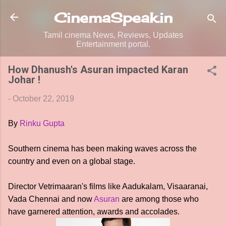
Skip to main content
CinemaSpeak.in
Tamil cinema News, Reviews, Updates
Entertainment portal.
How Dhanush's Asuran impacted Karan
Johar !
-
October 22, 2019
By
Rinku Gupta
Southern cinema has been making waves across the
country and even on a global stage.
Director Vetrimaaran's films like Aadukalam, Visaaranai,
Vada Chennai and now
Asuran
are among those who
have garnered attention, awards and accolades.