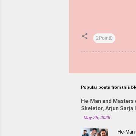
2Point0
Popular posts from this b
He-Man and Masters of
Skeletor, Arjun Sarja 
-
May 25, 2026
He-Man a