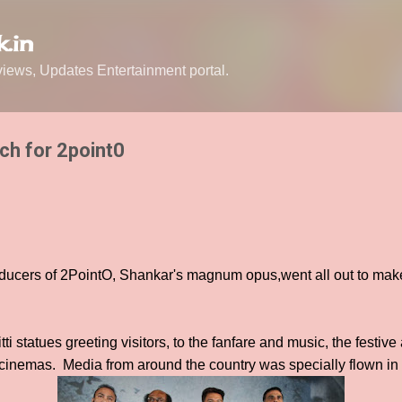
Skip to main content
.in
ews, Updates Entertainment portal.
ch for 2point0
ducers of 2PointO, Shankar's magnum opus,went all out to make t
tti statues greeting visitors, to the fanfare and music, the festi
inemas. Media from around the country was specially flown in f