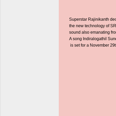
Superstar Rajinikanth dec
the new technology of SRL
sound also emanating fro
A song Indiralogathil Sund
is set for a November 29t