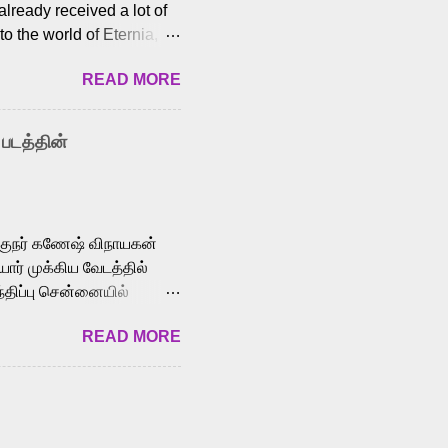
lready received a lot of
o the world of Eternia,
t among Tamil audiences.
READ MORE
y celebrated playback
nown for memorable songs
i” from 7 Aum Arivu,
 படத்தின்
le languages, making him
aying memorable
cross the Tamil,
க்குநர் கணேஷ் விநாயகன்
ோர் முக்கிய வேடத்தில்
்திப்பு சென்னையில்
வான்' திரைப்படத்தில்
READ MORE
ய், பேபி கிருத்திகா,
. சுகுமார் ஒளிப்பதிவு
ிறார். லால்குடி
 பணிகளை
ம் இந்தத் திரைப்படத்தை 90