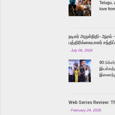
Telugu, 
love fro
the rece
Adding t
singer K
like “Be
நடிகர் அருள்நிதி- ஆரவ் 
Karthik 
பத்திரிக்கையாளர் சந்திப்
a strong
-
July 06, 2026
antagoni
Malayala
90 பிக்ச
இயக்கத்த
இணைந்து 
நடைபெற்ற
அருள்நித
'பருத்திவ
செய்திருக
Web Series Review: 
இளையராஜ
-
February 24, 2026
மேற்கொண்