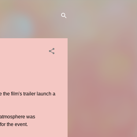
he film's trailer launch a
ve atmosphere was
or the event.