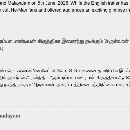
and Malayalam on 5th June, 2026. While the English trailer has a
m cult He-Man fans and offered audiences an exciting glimpse int
ntly released Tamil trailer has also generated strong excitemen
o the growing buzz is the film’s powerful Tamil voice cast led b
arthik, who lends his voice to the iconic superhero He-Man. K
hene De” from Raavan, “Oru Maalai” from Ghajini, and “Mun Andh
-ரம்யா பாண்டியன்-கிருத்திகா இணைந்து நடிக்கும் 'அருள்வான்'
is loved for his versatile voice and strong command over multip
பு
 fit for the legendary character. Adithya Menon, known for portr
sts across South Indian cinema, voices the menacing Skeletor a
m, and Telugu versions. Joining them is Action King Arjun...
ர்ஸ் புரொடக்ஷன்ஸ் பிரைவேட் லிமிடெட் S.G.சரவணன் தயாரிப்பில் இய
ில் நடிகர்கள் அருள்நிதி - ஆரவ் ,ரம்யா பாண்டியன் -கிருத்திகா ஆகிய
நடித்திருக்கும் 'அருள்வான்' திரைப்படத்தினை பத்திரிக்கையாளர் சந
து. இயக்குநர் கணேஷ் விநாயகன் இயக்கத்தில் உருவாகியுள்ள 'அருள்
ி, ஆரவ், காளி வெங்கட், ரம்யா பாண்டியன், வி டி வி கணேஷ் , ஜான் விஜ
ீரன்' சரவணன், ஹரிஷ் உத்தமன் உள்ளிட்ட பலர் நடித்திருக்கிறார்கள். எம்
்கும் இந்த திரைப்படத்திற்கு ஜீ. வி. பிரகாஷ் குமார் இசையமைத்திருக்க
Thadayam
ா கலை இயக்கத்தை கவனிக்க.. லாரன்ஸ் கிஷோர் படத் தொகுப்பு
டிருக்கிறார். கல்வியின் அவசியத்தை வலியுறுத்தி தயாராகி இருக்கு