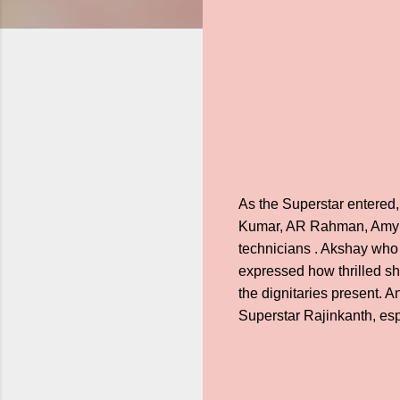
As the Superstar entered
Kumar, AR Rahman, Amy Ja
technicians . Akshay who 
expressed how thrilled she
the dignitaries present. 
Superstar Rajinkanth, esp