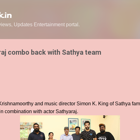
Skip to main content
.in
ews, Updates Entertainment portal.
araj combo back with Sathya team
p Krishnamoorthy and music director Simon K. King of Sathya fa
in combination with actor Sathyaraj.