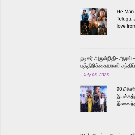
He-Man a
Telugu, 
love fro
the rece
Adding t
singer K
like “Be
நடிகர் அருள்நிதி- ஆரவ் 
Karthik 
பத்திரிக்கையாளர் சந்திப்
a strong
-
July 06, 2026
antagoni
Malayala
90 பிக்ச
இயக்கத்த
இணைந்து 
நடைபெற்ற
அருள்நித
'பருத்திவ
செய்திருக