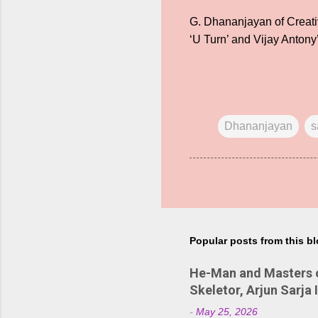
G. Dhananjayan of Creativ
‘U Turn’ and Vijay Anton
Dhananjayan
s
Popular posts from this b
He-Man and Masters of
Skeletor, Arjun Sarja 
-
May 25, 2026