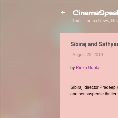
CinemaSpeak
Tamil cinema News, Revi
Sibiraj and Sathy
-
August 23, 2019
by
Rinku Gupta
Sibiraj, director Pradee
another suspense thriller 