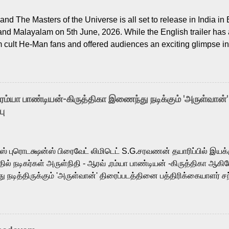
nd The Masters of the Universe is all set to release in India in 
and Malayalam on 5th June, 2026. While the English trailer has a
m cult He-Man fans and offered audiences an exciting glimpse int
ntly released Tamil trailer has also generated strong excitemen
o the growing buzz is the film’s powerful Tamil voice cast led b
arthik, who lends his voice to the iconic superhero He-Man. K
hene De” from Raavan, “Oru Maalai” from Ghajini, and “Mun Andh
-ரம்யா பாண்டியன்-கிருத்திகா இணைந்து நடிக்கும் 'அருள்வான்'
is loved for his versatile voice and strong command over multip
பு
 fit for the legendary character. Adithya Menon, known for portr
sts across South Indian cinema, voices the menacing Skeletor a
m, and Telugu versions. Joining them is Action King Arjun...
ர்ஸ் புரொடக்ஷன்ஸ் பிரைவேட் லிமிடெட் S.G.சரவணன் தயாரிப்பில் இய
ில் நடிகர்கள் அருள்நிதி - ஆரவ் ,ரம்யா பாண்டியன் -கிருத்திகா ஆகிய
நடித்திருக்கும் 'அருள்வான்' திரைப்படத்தினை பத்திரிக்கையாளர் சந
து. இயக்குநர் கணேஷ் விநாயகன் இயக்கத்தில் உருவாகியுள்ள 'அருள்
ி, ஆரவ், காளி வெங்கட், ரம்யா பாண்டியன், வி டி வி கணேஷ் , ஜான் விஜ
ீரன்' சரவணன், ஹரிஷ் உத்தமன் உள்ளிட்ட பலர் நடித்திருக்கிறார்கள். எம்
்கும் இந்த திரைப்படத்திற்கு ஜீ. வி. பிரகாஷ் குமார் இசையமைத்திருக்க