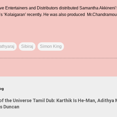
e Entertainers and Distributors distributed Samantha Akkineni’s 
y’s ‘Kolaigaran’ recently. He was also produced Mr.Chandramou
athyaraj
Sibiraj
Simon King
log
 the Universe Tamil Dub: Karthik Is He-Man, Adithya 
Is Duncan