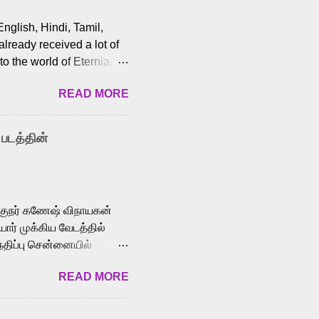
English, Hindi, Tamil,
lready received a lot of
o the world of Eternia,
t among Tamil audiences.
READ MORE
y celebrated playback
nown for memorable songs
i” from 7 Aum Arivu,
 படத்தின்
le languages, making him
aying memorable
cross the Tamil,
க்குநர் கணேஷ் விநாயகன்
ோர் முக்கிய வேடத்தில்
்திப்பு சென்னையில்
வான்' திரைப்படத்தில்
READ MORE
ய், பேபி கிருத்திகா,
. சுகுமார் ஒளிப்பதிவு
ிறார். லால்குடி