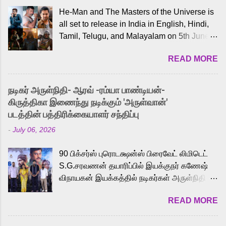
He-Man and The Masters of the Universe is
all set to release in India in English, Hindi,
Tamil, Telugu, and Malayalam on 5th June,
2026. While the English trailer has already
READ MORE
received a lot of love from cult He-Man fans
and offered audiences an exciting glimpse
into the world of Eternia, the recently
நடிகர் அருள்நிதி- ஆரவ் -ரம்யா பாண்டியன்-
released Tamil trailer has also generated
கிருத்திகா இணைந்து நடிக்கும் 'அருள்வான்'
strong excitement among Tamil audiences.
படத்தின் பத்திரிக்கையாளர் சந்திப்பு
Adding to the growing buzz is the film’s
-
July 06, 2026
powerful Tamil voice cast led by celebrated
playback singer Karthik, who lends his voice
90 பிக்சர்ஸ் புரொடக்ஷன்ஸ் பிரைவேட் லிமிடெட்
to the iconic superhero He-Man. Known for
S.G.சரவணன் தயாரிப்பில் இயக்குநர் கணேஷ்
memorable songs like “Behene De” from
விநாயகன் இயக்கத்தில் நடிகர்கள் அருள்நிதி -
Raavan, “Oru Maalai” from Ghajini, and
ஆரவ் ,ரம்யா பாண்டியன் -கிருத்திகா ஆகியோர்
“Mun Andhi” from 7 Aum Arivu, Karthik is
READ MORE
முக்கிய வேடத்தில் இணைந்து நடித்திருக்கும்
loved for his versatile voice and strong
'அருள்வான்' திரைப்படத்தினை
command over multiple languages, making