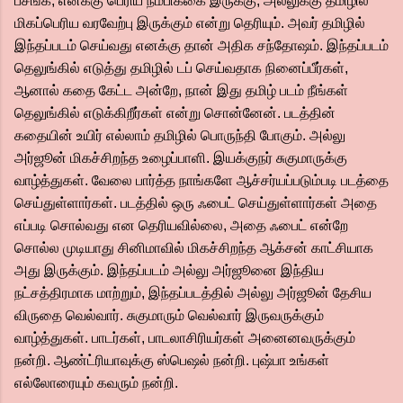
பசங்க, எனக்கு பெரிய நம்பிக்கை இருக்கு, அல்லுக்கு தமிழில்
மிகப்பெரிய வரவேற்பு இருக்கும் என்று தெரியும். அவர் தமிழில்
இந்தப்படம் செய்வது எனக்கு தான் அதிக சந்தோஷம். இந்தப்படம்
தெலுங்கில் எடுத்து தமிழில் டப் செய்வதாக நினைப்பீர்கள்,
ஆனால் கதை கேட்ட அன்றே, நான் இது தமிழ் படம் நீங்கள்
தெலுங்கில் எடுக்கிறீர்கள் என்று சொன்னேன். படத்தின்
கதையின் உயிர் எல்லாம் தமிழில் பொருந்தி போகும். அல்லு
அர்ஜூன் மிகச்சிறந்த உழைப்பாளி. இயக்குநர் சுகுமாருக்கு
வாழ்த்துகள். வேலை பார்த்த நாங்களே ஆச்சர்யப்படும்படி படத்தை
செய்துள்ளார்கள். படத்தில் ஒரு ஃபைட் செய்துள்ளார்கள் அதை
எப்படி சொல்வது என தெரியவில்லை, அதை ஃபைட் என்றே
சொல்ல முடியாது சினிமாவில் மிகச்சிறந்த ஆக்சன் காட்சியாக
அது இருக்கும். இந்தப்படம் அல்லு அர்ஜூனை இந்திய
நட்சத்திரமாக மாற்றும், இந்தப்படத்தில் அல்லு அர்ஜூன் தேசிய
விருதை வெல்வார். சுகுமாரும் வெல்வார் இருவருக்கும்
வாழ்த்துகள். பாடர்கள், பாடலாசிரியர்கள் அனைனவருக்கும்
நன்றி. ஆண்ட்ரியாவுக்கு ஸ்பெஷல் நன்றி. புஷ்பா உங்கள்
எல்லோரையும் கவரும் நன்றி.