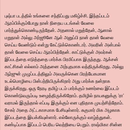
புஷ்பா படத்தில் உங்களை சந்திப்பது மகிழ்ச்சி. இந்தப்படம்
ஆரம்பிக்கும்போது நான் நிறைய படங்கள் வேலை
பார்த்துக்கொண்டிருந்தேன். அதனால் மறுத்தேன், ஆனால்
மறுநாள் அல்லு அர்ஜூனே ஆள் அனுப்பி நான் தான் வேலை
செய்ய வேண்டும் என்று கேட்டுக்கொண்டார். அவரின் அன்பால்
தான் வேலை செய்ய ஆரம்பித்தேன். காட்டுக்குள் அவர்கள்
இப்படத்தை எடுத்ததை பார்க்க பிரமிப்பாக இருந்தது. ஆக்சன்
காட்சிகள் எல்லாம் அத்தனை அற்புதமாக வந்திருக்கிறது. அல்லு
ஆர்ஜுன் முழுப்படத்திலும் அவருக்கென பிரத்யேகமான
உடல்மொழியை பின்பற்றியிருக்கிறார் அது பார்க்க நன்றாக
இருக்கிறது. ஒரு நேரடி தமிழ் படம் பார்க்கும் உணர்வை இப்படம்
கொண்டுவரும்படி உழைத்திருக்கிறோம். தமிழில் நாயகனுக்கு 'ரா'
வராமல் இருந்தால் எப்படி இருக்கும் என புதிதாக முயற்சித்தோம்.
சேகர் அதை அட்டகாசமாக பேசியுள்ளார். சுகுமார் மிக அழகாக
இப்படத்தை இயக்கியுள்ளார். எல்லோருக்கும் வாழ்த்துகள்.
கண்டிப்பாக இப்படம் பெரிய வெற்றியை பெறும். ராஷ்மிகா சின்ன