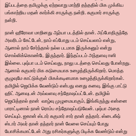
இப்படத்தை தமிழுக்கு ஏற்றவாறு மாற்றி தந்ததில் மிக முக்கிய
பங்காற்றிய மதன் கார்க்கி சாருக்கு நன்றி. சுகுமார் சாருக்கு
நன்றி.
நான் ஹீரோவா மாறினது ஆர்யா படத்தில் தான். அப்போதிருந்தே
அவரிடம் கேட்டேன், நாம் எப்போது படம் செய்யலாம் என்று,
ஆனால் நாம் சேர்ந்தால் நல்ல படமாக இருக்கனும் என்று
சொல்லிக்கொண்டே இருந்தார். இந்தப்படம் அந்தளவு ஈஸி
இல்லை. புஷ்பா படம் செய்வது, நாலு படத்தை செய்வது போன்றது.
ஆனால் சுகுமார் மிக கடுமையாக உழைத்திருக்கிறார். மொத்த
குழுவுமே காட்டுக்குள் மிகக்கடினமாக உழைத்திருக்கிறார்கள்.
தமிழில் ஜெயிக்க வேண்டும் என்பது எனது கனவு. இங்கு பாட்டு
ஹிட் ஆனவுடன் அவ்வளவு சந்தோஷப்பட்டேன். தமிழில்
ஜெயித்தால் தான் வாழ்வு முழுமையாகும், இங்கிருந்து என்னை
பாராட்டினால் நான் ரொம்ப சந்தோஷப்படுவேன். புஷ்பா அதை
செய்யும். ஐகான் ஸ்டார் சுகுமார் சார் தான் தந்தார். ஸ்டைலீஷ்
ஸ்டார் அவர் தான் தந்தார் நான் வேலை செய்யும் போது
யோசிக்கமாட்டேன் அது ரசிகர்களுக்கு பிடிக்க வேண்டும் என்று