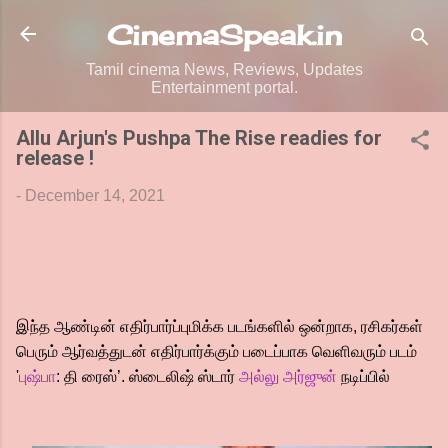
Skip to main content
CinemaSpeak.in
Tamil cinema News, Reviews, Updates
Entertainment portal.
Allu Arjun's Pushpa The Rise readies for
release !
-
December 14, 2021
இந்த ஆண்டின் எதிர்பார்ப்புமிக்க படங்களில் ஒன்றாக, ரசிகர்கள்
பெரும் ஆர்வத்துடன் எதிர்பார்க்கும் படைப்பாக வெளிவரும் படம்
'
புஷ்பா
: தி ரைஸ்’. ஸ்டைலிஷ் ஸ்டார்
அல்லு அர்ஜுன்
நடிப்பில்