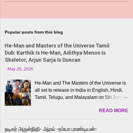
Popular posts from this blog
He-Man and Masters of the Universe Tamil
Dub: Karthik Is He-Man, Adithya Menon Is
Skeletor, Arjun Sarja Is Duncan
-
May 25, 2026
He-Man and The Masters of the Universe is
all set to release in India in English, Hindi,
Tamil, Telugu, and Malayalam on 5th June,
2026. While the English trailer has already
READ MORE
received a lot of love from cult He-Man fans
and offered audiences an exciting glimpse
into the world of Eternia, the recently
நடிகர் அருள்நிதி- ஆரவ் -ரம்யா பாண்டியன்-
released Tamil trailer has also generated