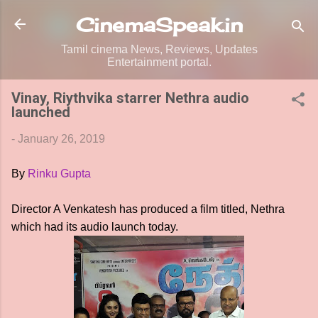
Skip to main content
CinemaSpeak.in
Tamil cinema News, Reviews, Updates
Entertainment portal.
Vinay, Riythvika starrer Nethra audio
launched
-
January 26, 2019
By
Rinku Gupta
Director A Venkatesh has produced a film titled, Nethra
which had its audio launch today.