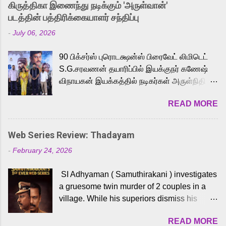
கிருத்திகா இணைந்து நடிக்கும் 'அருள்வான்'
strong excitement among Tamil audiences.
படத்தின் பத்திரிக்கையாளர் சந்திப்பு
Adding to the growing buzz is the film’s
-
July 06, 2026
powerful Tamil voice cast led by celebrated
playback singer Karthik, who lends his voice
90 பிக்சர்ஸ் புரொடக்ஷன்ஸ் பிரைவேட் லிமிடெட்
to the iconic superhero He-Man. Known for
S.G.சரவணன் தயாரிப்பில் இயக்குநர் கணேஷ்
memorable songs like “Behene De” from
விநாயகன் இயக்கத்தில் நடிகர்கள் அருள்நிதி -
Raavan, “Oru Maalai” from Ghajini, and
ஆரவ் ,ரம்யா பாண்டியன் -கிருத்திகா ஆகியோர்
“Mun Andhi” from 7 Aum Arivu, Karthik is
READ MORE
முக்கிய வேடத்தில் இணைந்து நடித்திருக்கும்
loved for his versatile voice and strong
'அருள்வான்' திரைப்படத்தினை
command over multiple languages, making
பத்திரிக்கையாளர் சந்திப்பு சென்னையில்
him a strong fit for the legendary character.
Web Series Review: Thadayam
நடைபெற்றது. இயக்குநர் கணேஷ் விநாயகன்
Adithya Menon, known for portraying
-
February 24, 2026
இயக்கத்தில் உருவாகியுள்ள 'அருள்வான்'
memorable antagonists across South Indian
திரைப்படத்தில் அருள்நிதி, ஆரவ், காளி
cinema, voices the menacing Skeletor
SI Adhyaman ( Samuthirakani ) investigates
வெங்கட், ரம்யா பாண்டியன், வி டி வி கணேஷ் ,
across the Tamil, Malayalam, and Telugu
a gruesome twin murder of 2 couples in a
ஜான் விஜய், பேபி கிருத்திகா, 'பருத்திவீரன்'
versions. Joining them is Action King Arjun...
village. While his superiors dismiss his
சரவணன், ஹரிஷ் உத்தமன் உள்ளிட்ட பலர்
intelligence, his senior officer Lakshmi (
நடித்திருக்கிறார்கள். எம். சுகுமார் ஒளிப்பதிவு
READ MORE
Sshivada ) believes in him and makes him